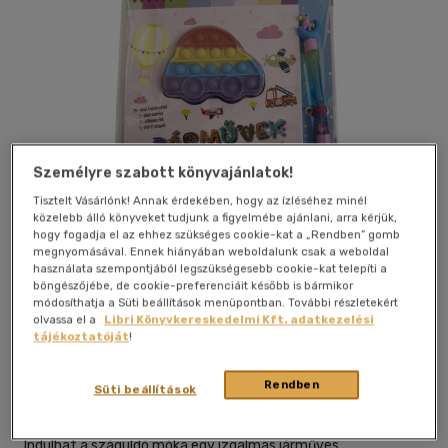
Személyre szabott könyvajánlatok!
Tisztelt Vásárlónk! Annak érdekében, hogy az ízléséhez minél
közelebb álló könyveket tudjunk a figyelmébe ajánlani, arra kérjük,
hogy fogadja el az ehhez szükséges cookie-kat a „Rendben” gomb
megnyomásával. Ennek hiányában weboldalunk csak a weboldal
használata szempontjából legszükségesebb cookie-kat telepíti a
böngészőjébe, de cookie-preferenciáit később is bármikor
módosíthatja a Süti beállítások menüpontban. További részletekért
Kívánságlistához adom
Megosztom
olvassa el a
Libri Könyvkereskedelmi Kft. adatkezelési
tájékoztatóját
!
Tkk Kereskedelmi Kft
|
2026
|
magyar nyelvű
|
spirál
|
48
Rendben
Süti beállítások
oldal
Indulhat a száguldó móka egy izgalmas járműves