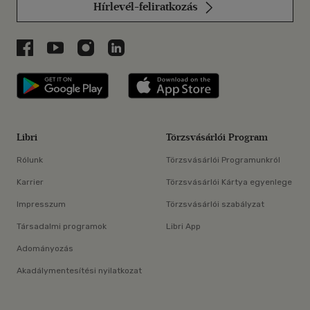
Hírlevél-feliratkozás
Libri a Facebookon
Libri a Youtube-on
Libri az Instagramon
Libri a LinkedInen
Libri applikáció Szerezd meg: Google P
Libri applikáció 
Libri
Törzsvásárlói Program
Rólunk
Törzsvásárlói Programunkról
Karrier
Törzsvásárlói Kártya egyenlege
Impresszum
Törzsvásárlói szabályzat
Társadalmi programok
Libri App
Adományozás
Akadálymentesítési nyilatkozat