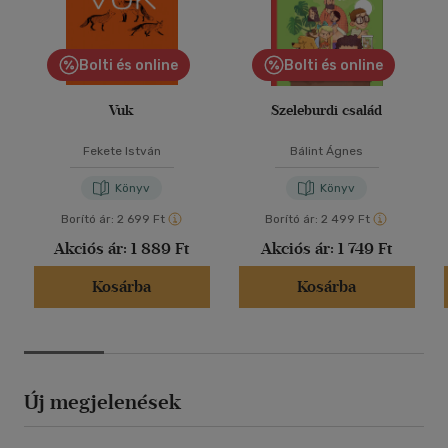
Bolti és online
Bolti és online
Vuk
Szeleburdi család
Fekete István
Bálint Ágnes
Könyv
Könyv
Borító ár:
2 699 Ft
Borító ár:
2 499 Ft
Akciós ár:
1 889 Ft
Akciós ár:
1 749 Ft
Kosárba
Kosárba
Új megjelenések