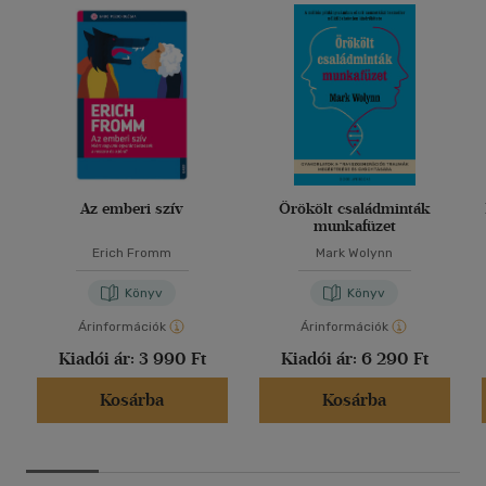
Az emberi szív
Örökölt családminták
munkafüzet
Erich Fromm
Mark Wolynn
Könyv
Könyv
Árinformációk
Árinformációk
Kiadói ár:
3 990 Ft
Kiadói ár:
6 290 Ft
Kosárba
Kosárba