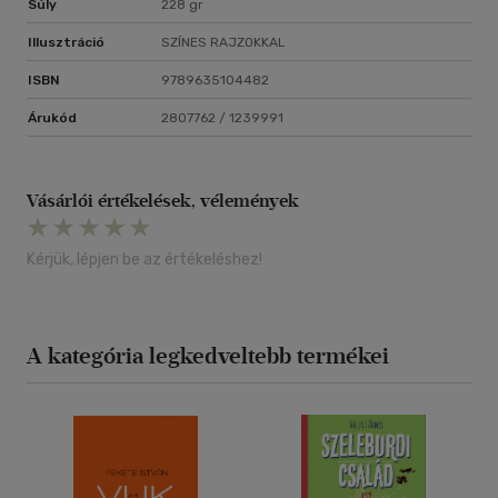
Súly
228 gr
Illusztráció
SZÍNES RAJZOKKAL
ISBN
9789635104482
Árukód
2807762 / 1239991
Vásárlói értékelések, vélemények
Kérjük, lépjen be az értékeléshez!
A kategória legkedveltebb termékei