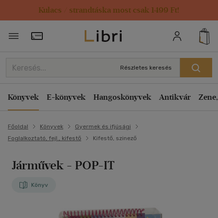
Kulacs / strandtáska most csak 1499 Ft!
Törzsvásárlói Kártya adatai
Részletes keresés
Könyvek
E-könyvek
Hangoskönyvek
Antikvár
Zene,
Főoldal
Könyvek
Gyermek és ifjúsági
Foglalkoztató, fejl., kifestő
Kifestő, szinező
Járművek
- POP-IT
Könyv