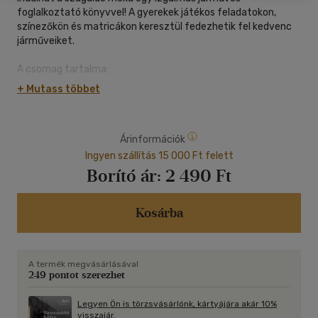
foglalkoztató könyvvel! A gyerekek játékos feladatokon,
színezőkön és matricákon keresztül fedezhetik fel kedvenc
járműveiket.
A csomag tartalma:
24 oldal vidám foglalkoztató feladat
+ Mutass többet
1 oldal matrica
1 csillámos toll
1 db pop it jármű
Árinformációk
A kreatív feladatok fejlesztik a kézügyességet, a figyelmet
Ingyen szállítás 15 000 Ft felett
és a fantáziát, miközben a pop it játék még több szórakozást
Borító ár:
2 490 Ft
nyújt.
Kosárba
Tökéletes választás minden kis járműrajongónak! Ajánljuk
óvodás és kisiskolás gyerekeknek.
A termék megvásárlásával
249 pontot szerezhet
Legyen Ön is törzsvásárlónk, kártyájára akár 10%
visszajár.