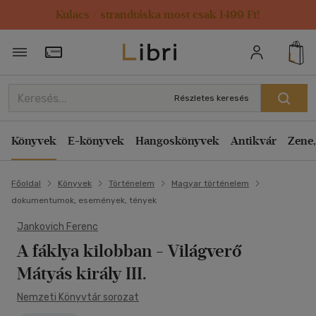
Kulacs / strandtáska most csak 1499 Ft!
Törzsvásárlói Kártya adatai
Részletes keresés
Könyvek
E-könyvek
Hangoskönyvek
Antikvár
Zene,
Főoldal
Könyvek
Történelem
Magyar történelem
dokumentumok, események, tények
Jankovich Ferenc
A fáklya kilobban
- Világverő
Mátyás király III.
Nemzeti Könyvtár sorozat