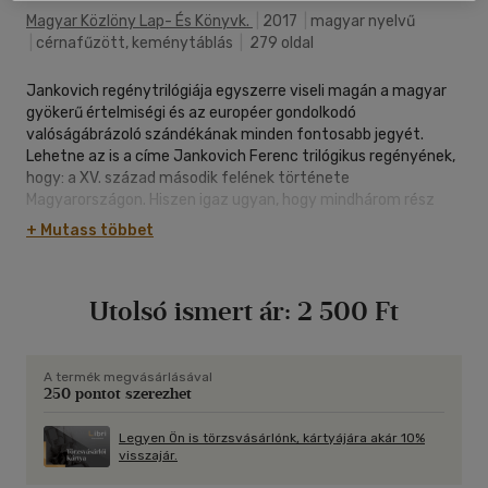
Magyar Közlöny Lap- És Könyvk.
|
2017
|
magyar nyelvű
|
cérnafűzött, keménytáblás
|
279 oldal
Jankovich regénytrilógiája egyszerre viseli magán a magyar
gyökerű értelmiségi és az européer gondolkodó
valóságábrázoló szándékának minden fontosabb jegyét.
Lehetne az is a címe Jankovich Ferenc trilógikus regényének,
hogy: a XV. század második felének története
Magyarországon. Hiszen igaz ugyan, hogy mindhárom rész
abszolút főszereplője Mátyás, emellett azonban az író
+ Mutass többet
felvonultatja a kor minden jelentős politikusát, leírja a korszak
legfontosabb történéseit, mindezeket szinte kronológiai
sorrendben. Ám mégsem lehetne ez a cím! Mert a mű több
Utolsó ismert ár:
2 500 Ft
történelmi események regényes leírásánál.
A termék megvásárlásával
250 pontot szerezhet
Legyen Ön is törzsvásárlónk, kártyájára akár 10%
visszajár.