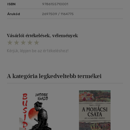
ISBN
9786155710001
Árukód
2697509 / 1164775
Vásárlói értékelések, vélemények
Kérjük, lépjen be az értékeléshez!
A kategória legkedveltebb termékei