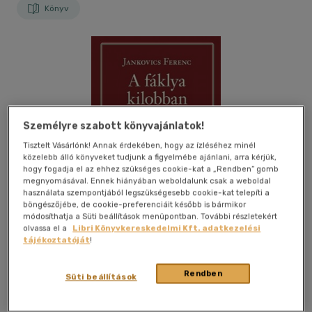
Könyv
Személyre szabott könyvajánlatok!
Tisztelt Vásárlónk! Annak érdekében, hogy az ízléséhez minél
közelebb álló könyveket tudjunk a figyelmébe ajánlani, arra kérjük,
hogy fogadja el az ehhez szükséges cookie-kat a „Rendben” gomb
megnyomásával. Ennek hiányában weboldalunk csak a weboldal
használata szempontjából legszükségesebb cookie-kat telepíti a
böngészőjébe, de cookie-preferenciáit később is bármikor
módosíthatja a Süti beállítások menüpontban. További részletekért
olvassa el a
Libri Könyvkereskedelmi Kft. adatkezelési
tájékoztatóját
!
Rendben
Kívánságlistához adom
Megosztom
Süti beállítások