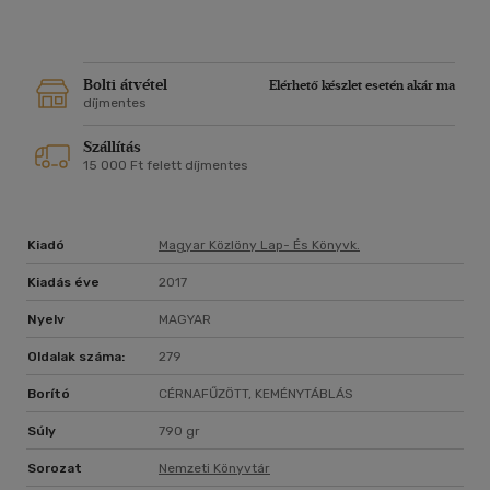
Bolti átvétel
Elérhető készlet esetén akár ma
díjmentes
Szállítás
15 000 Ft felett díjmentes
Kiadó
Magyar Közlöny Lap- És Könyvk.
Kiadás éve
2017
Nyelv
MAGYAR
Oldalak száma:
279
Borító
CÉRNAFŰZÖTT, KEMÉNYTÁBLÁS
Súly
790 gr
Sorozat
Nemzeti Könyvtár