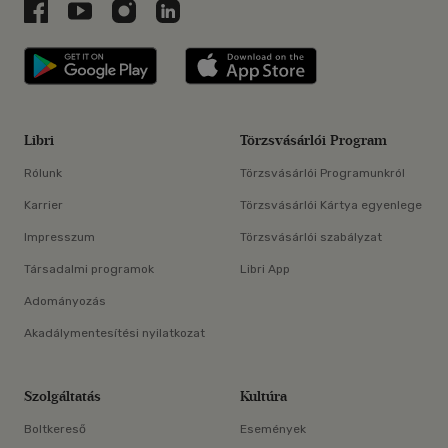
Libri a Facebookon
Libri a Youtube-on
Libri az Instagramon
Libri a LinkedInen
Libri applikáció Szerezd meg: Google P
Libri applikáció 
Libri
Törzsvásárlói Program
Rólunk
Törzsvásárlói Programunkról
Karrier
Törzsvásárlói Kártya egyenlege
Impresszum
Törzsvásárlói szabályzat
Társadalmi programok
Libri App
Adományozás
Akadálymentesítési nyilatkozat
Szolgáltatás
Kultúra
Boltkereső
Események