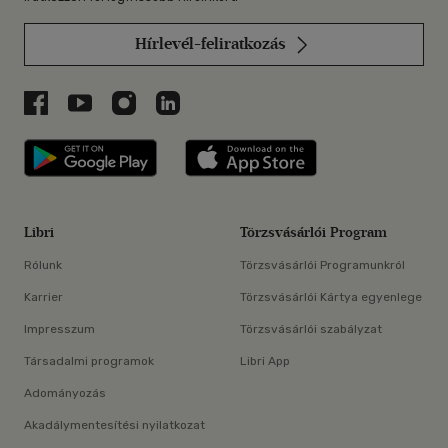
Hírlevél-feliratkozás
Libri a Facebookon
Libri a Youtube-on
Libri az Instagramon
Libri a LinkedInen
Libri applikáció Szerezd meg: Google P
Libri applikáció 
Libri
Törzsvásárlói Program
Rólunk
Törzsvásárlói Programunkról
Karrier
Törzsvásárlói Kártya egyenlege
Impresszum
Törzsvásárlói szabályzat
Társadalmi programok
Libri App
Adományozás
Akadálymentesítési nyilatkozat