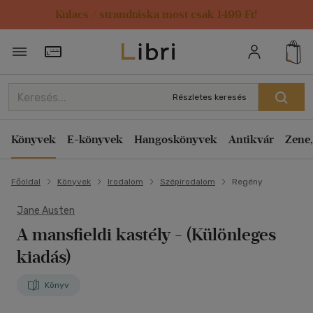
Kulacs / strandtáska most csak 1499 Ft!
Törzsvásárlói Kártya adatai
Részletes keresés
Könyvek
E-könyvek
Hangoskönyvek
Antikvár
Zene,
Főoldal
Könyvek
Irodalom
Szépirodalom
Regény
Jane Austen
A mansfieldi kastély
- (Különleges
kiadás)
Könyv