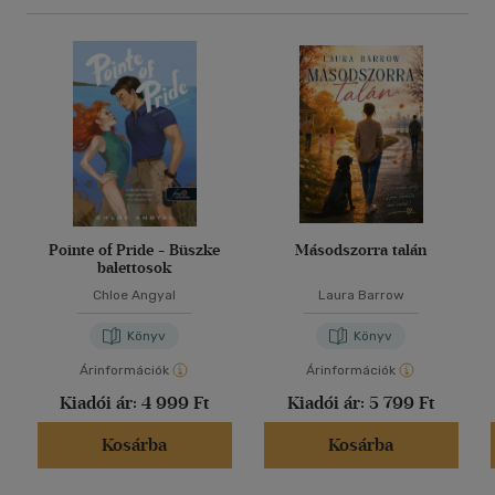
Pointe of Pride - Büszke
Másodszorra talán
balettosok
Chloe Angyal
Laura Barrow
Könyv
Könyv
Árinformációk
Árinformációk
Kiadói ár:
4 999 Ft
Kiadói ár:
5 799 Ft
Kosárba
Kosárba