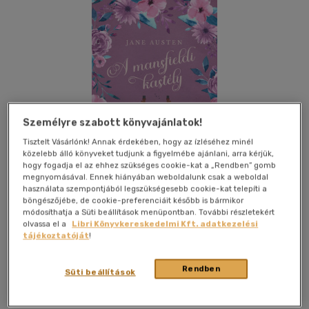
Személyre szabott könyvajánlatok!
Tisztelt Vásárlónk! Annak érdekében, hogy az ízléséhez minél
közelebb álló könyveket tudjunk a figyelmébe ajánlani, arra kérjük,
hogy fogadja el az ehhez szükséges cookie-kat a „Rendben” gomb
megnyomásával. Ennek hiányában weboldalunk csak a weboldal
használata szempontjából legszükségesebb cookie-kat telepíti a
böngészőjébe, de cookie-preferenciáit később is bármikor
módosíthatja a Süti beállítások menüpontban. További részletekért
olvassa el a
Libri Könyvkereskedelmi Kft. adatkezelési
tájékoztatóját
!
Beleolvasok
Kívánságlistához adom
Megosztom
Rendben
Süti beállítások
Lazi Könyvkiadó Kft.
|
2026
|
magyar nyelvű
|
puhatáblás,
ragasztókötött
|
441 oldal