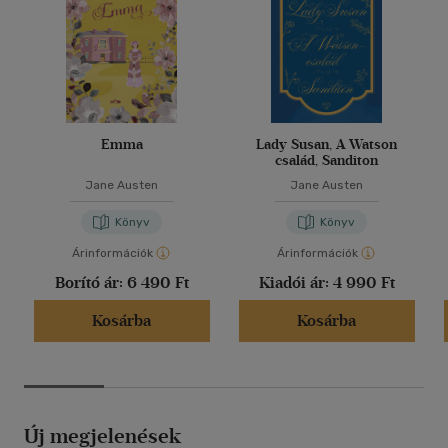
Emma
Lady Susan, A Watson
család, Sanditon
Jane Austen
Jane Austen
Könyv
Könyv
Árinformációk
Árinformációk
Borító ár:
6 490 Ft
Kiadói ár:
4 990 Ft
Kosárba
Kosárba
Új megjelenések