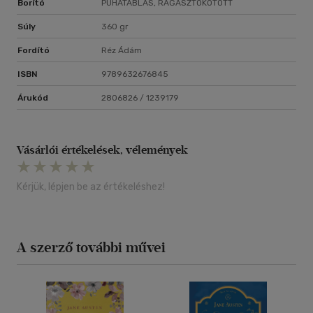
Borító
PUHATÁBLÁS, RAGASZTÓKÖTÖTT
Súly
360 gr
Fordító
Réz Ádám
ISBN
9789632676845
Árukód
2806826 / 1239179
Vásárlói értékelések, vélemények
Kérjük, lépjen be az értékeléshez!
A szerző további művei