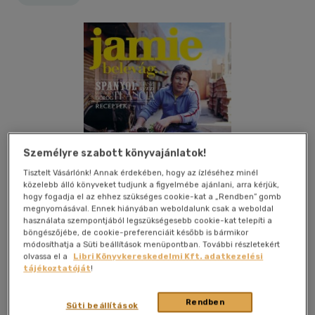
Személyre szabott könyvajánlatok!
Tisztelt Vásárlónk! Annak érdekében, hogy az ízléséhez minél
közelebb álló könyveket tudjunk a figyelmébe ajánlani, arra kérjük,
hogy fogadja el az ehhez szükséges cookie-kat a „Rendben” gomb
megnyomásával. Ennek hiányában weboldalunk csak a weboldal
használata szempontjából legszükségesebb cookie-kat telepíti a
böngészőjébe, de cookie-preferenciáit később is bármikor
módosíthatja a Süti beállítások menüpontban. További részletekért
olvassa el a
Libri Könyvkereskedelmi Kft. adatkezelési
Kívánságlistához adom
Megosztom
tájékoztatóját
!
Rendben
Süti beállítások
Park Könyvkiadó
|
2011
|
magyar nyelvű
|
keménytábla,