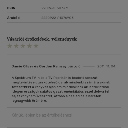
ISBN
9789635307371
Árukód
2220922 / 1076903
Vásárlói értékelések, vélemények
Jamie Oliver és Gordon Ramsay pártoló
2011. 11. 04.
A Spektrum TV-n és a TV Paprikán is leadott sorozat
megtekintése után kötelező darab mindenki számára akinek
tetszett!Ezt a könyvet ajánlom mindenkinek aki betekintene
idegen országok sajátos gasztronómiájába, ezzel dobva fel
saját konyhaművészetét, otthon a család és a barátok
legnagyobb örömére.
Kérjük, lépjen be az értékeléshez!