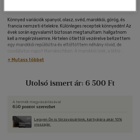
védőborító
|
360 oldal
Könnyed variációk spanyol, olasz, svéd, marokkói, görög, és
francia nemzeti ételekre. Különleges receptek könnyedén! Az
évek során egyvalamit biztosan megtanultam: hallgatnom
kell a megérzéseimre. Hirtelen ötlettől vezérelve befizettem
egy marokkói repülőútra és eltöltöttem néhány rövid, de
csodálatos napot Marrakechben. A marokkói ízek, a látni-,
hallani- és szagolnivalók úgy hatottak rám, mintha friss
+ Mutass többet
levegőt szippantottam volna. Izgatottan, új ötletekkel
megrakodva tértem haza. Az ösztöneim azt súgták, hogy
több ilyen utazásra van szükségem... Nekivágtam hát a
Utolsó ismert ár:
6 500 Ft
világnak. Saját változatomban adom közre az egyes
országok legjellegzetesebb fogásait: a gazdag spanyol
paellát, az egzotikus marokkói tagine-t, a zamatos görög
salátát, a csodás svéd húsgombócot és az ellenállhatatlanul
A termék megvásárlásával
650 pontot szerezhet
csábos francia édességeket.
Legyen Ön is törzsvásárlónk, kártyájára akár 10%
visszajár.