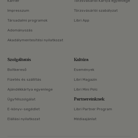
Karrier
Törzsvásárlói Kártya egyenlege
Impresszum
Törzsvásárlói szabályzat
Társadalmi programok
Libri App
Adományozás
Akadálymentesítési nyilatkozat
Szolgáltatás
Kultúra
Boltkereső
Események
Fizetés és szállítás
Libri Magazin
Ajándékkártya egyenlege
Libri Mini Polc
Partnereinknek
Ügyfélszolgálat
E-könyv-segédlet
Libri Partner Program
Elállási nyilatkozat
Médiaajánlat