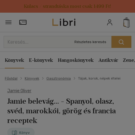
Kulacs / strandtáska most csak 1499 Ft!
Törzsvásárlói Kártya adatai
Részletes keresés
Könyvek
E-könyvek
Hangoskönyvek
Antikvár
Zene,
Főoldal
Könyvek
Gasztronómia
Tájak, korok, népek ételei
Jamie Oliver
Jamie belevág...
- Spanyol, olasz,
svéd, marokkói, görög és francia
receptek
Könyv