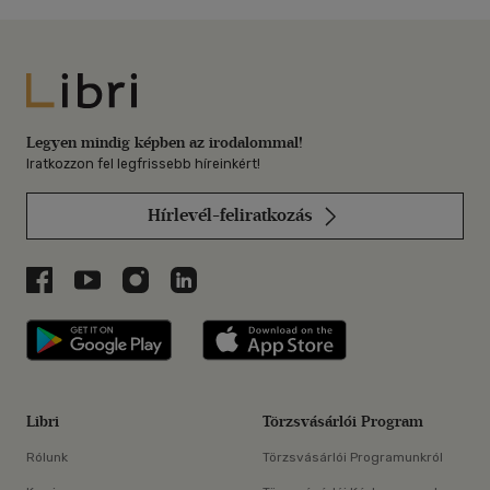
Libri
Legyen mindig képben az irodalommal!
Iratkozzon fel legfrissebb híreinkért!
Hírlevél-feliratkozás
Libri a Facebookon
Libri a Youtube-on
Libri az Instagramon
Libri a LinkedInen
Libri applikáció Szerezd meg: Google P
Libri applikáció 
Libri
Törzsvásárlói Program
Rólunk
Törzsvásárlói Programunkról