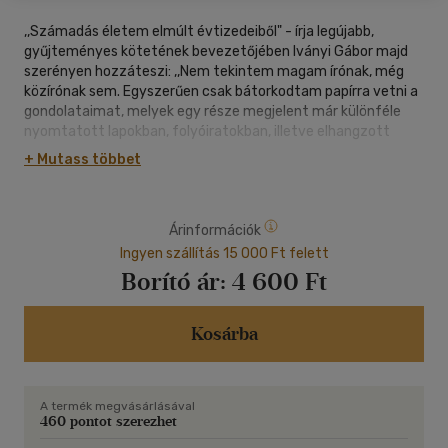
,,Számadás életem elmúlt évtizedeiből" - írja legújabb,
gyűjteményes kötetének bevezetőjében Iványi Gábor majd
szerényen hozzáteszi: ,,Nem tekintem magam írónak, még
közírónak sem. Egyszerűen csak bátorkodtam papírra vetni a
gondolataimat, melyek egy része megjelent már különféle
nyomtatott lapokban, folyóiratokban, illetve elhangzott
beszédeim írott változatai. Mindezeket kiegészítettem egy-
+ Mutass többet
két újabb teleírt lappal."
Kevés ma a hitelesebb ember Iványi Gábornál; életművéhez,
Árinformációk
hitvallásához hű marad ebben a kötetben is. A Kiadó jó szívvel
ajánlja e kötetet mindenkinek, aki szívén viseli e 93 ezer
Ingyen szállítás 15 000 Ft felett
négyzetméternyi ország sorsának alakulását.
Borító ár:
4 600 Ft
Néhány fejezetcím:
Közületek egy elárul engem; Levél a miniszternek; Hozsanna a
Kosárba
szamárcsikónak; Izrael most; A gyermekek dicsérete; A
mélységből kiáltok hozzád; Kicsit zavarba jöttem, sőt talán el
is szomorodtam; Ne legyenek néked idegen isteneid én
A termék megvásárlásával
előttem; Elengedés; Önkényesek; Pokol kapui; Gondolatok
460 pontot szerezhet
néhány kanál almaszósz kapcsán; Szakszerűtlen szemlélődés