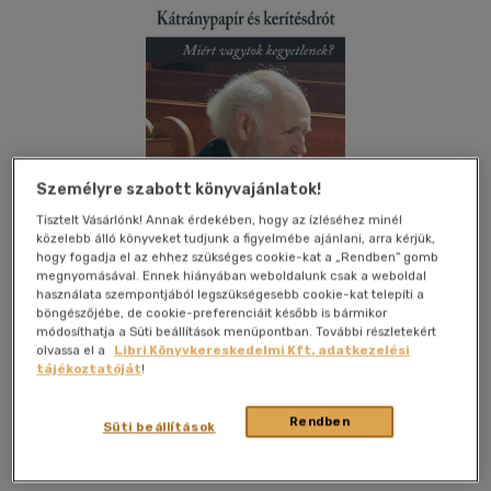
Személyre szabott könyvajánlatok!
Tisztelt Vásárlónk! Annak érdekében, hogy az ízléséhez minél
közelebb álló könyveket tudjunk a figyelmébe ajánlani, arra kérjük,
hogy fogadja el az ehhez szükséges cookie-kat a „Rendben” gomb
megnyomásával. Ennek hiányában weboldalunk csak a weboldal
használata szempontjából legszükségesebb cookie-kat telepíti a
böngészőjébe, de cookie-preferenciáit később is bármikor
módosíthatja a Süti beállítások menüpontban. További részletekért
olvassa el a
Libri Könyvkereskedelmi Kft. adatkezelési
tájékoztatóját
!
Kívánságlistához adom
Megosztom
Rendben
Süti beállítások
K.a.s. Kiadó
|
2025
|
magyar nyelvű
|
füles, kartonált
|
247
oldal