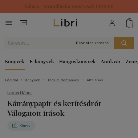
Kulacs / strandtáska most csak 1499 Ft!
Törzsvásárlói Kártya adatai
Részletes keresés
Könyvek
E-könyvek
Hangoskönyvek
Antikvár
Zene,
Főoldal
Könyvek
Társ. tudományok
Általános
Iványi Gábor
Kátránypapír és kerítésdrót
-
Válogatott írások
Könyv