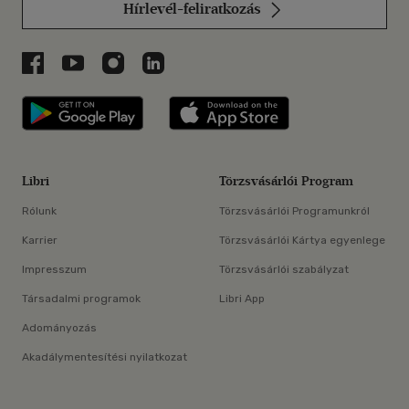
Hírlevél-feliratkozás
Libri a Facebookon
Libri a Youtube-on
Libri az Instagramon
Libri a LinkedInen
Libri applikáció Szerezd meg: Google P
Libri applikáció 
Libri
Törzsvásárlói Program
Rólunk
Törzsvásárlói Programunkról
Karrier
Törzsvásárlói Kártya egyenlege
Impresszum
Törzsvásárlói szabályzat
Társadalmi programok
Libri App
Adományozás
Akadálymentesítési nyilatkozat