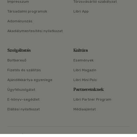
Impresszum
Törzsvásárlói szabályzat
Társadalmi programok
Libri App
Adományozás
Akadálymentesítési nyilatkozat
Szolgáltatás
Kultúra
Boltkereső
Események
Fizetés és szállítás
Libri Magazin
Ajándékkártya egyenlege
Libri Mini Polc
Partnereinknek
Ügyfélszolgálat
E-könyv-segédlet
Libri Partner Program
Elállási nyilatkozat
Médiaajánlat
ÁSZF
Adatvédelem
Oldaltérkép
Süti beállítások