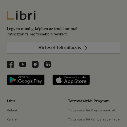
Libri
Legyen mindig képben az irodalommal!
Iratkozzon fel legfrissebb híreinkért!
Hírlevél-feliratkozás
Libri a Facebookon
Libri a Youtube-on
Libri az Instagramon
Libri a LinkedInen
Libri applikáció Szerezd meg: Google P
Libri applikáció 
Libri
Törzsvásárlói Program
Rólunk
Törzsvásárlói Programunkról
Karrier
Törzsvásárlói Kártya egyenlege