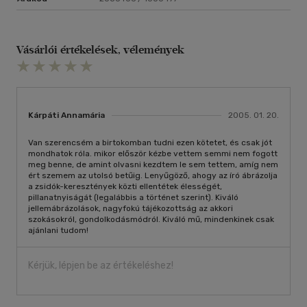
Vásárlói értékelések, vélemények
Kárpáti Annamária
2005. 01. 20.
Van szerencsém a birtokomban tudni ezen kötetet, és csak jót
mondhatok róla. mikor először kézbe vettem semmi nem fogott
meg benne, de amint olvasni kezdtem le sem tettem, amíg nem
ért szemem az utolsó betűig. Lenyűgöző, ahogy az író ábrázolja
a zsidók-keresztények közti ellentétek élességét,
pillanatnyiságát (legalábbis a történet szerint). Kiváló
jellemábrázolások, nagyfokú tájékozottság az akkori
szokásokról, gondolkodásmódról. Kiváló mű, mindenkinek csak
ajánlani tudom!
Kérjük, lépjen be az értékeléshez!