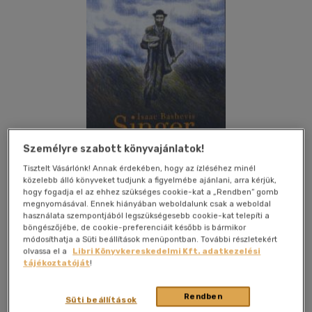
Személyre szabott könyvajánlatok!
Tisztelt Vásárlónk! Annak érdekében, hogy az ízléséhez minél
közelebb álló könyveket tudjunk a figyelmébe ajánlani, arra kérjük,
hogy fogadja el az ehhez szükséges cookie-kat a „Rendben” gomb
megnyomásával. Ennek hiányában weboldalunk csak a weboldal
használata szempontjából legszükségesebb cookie-kat telepíti a
Kívánságlistához adom
Megosztom
böngészőjébe, de cookie-preferenciáit később is bármikor
módosíthatja a Süti beállítások menüpontban. További részletekért
olvassa el a
Libri Könyvkereskedelmi Kft. adatkezelési
tájékoztatóját
!
Novella Kiadó Kft.
|
2004
|
magyar nyelvű
|
cérnafűzött,
keménytáblás
|
252 oldal
Rendben
Süti beállítások
A rabszolga Singer egyik legcsodálatosabb, arányaiban is