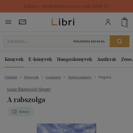
Kulacs / strandtáska most csak 1499 Ft!
Törzsvásárlói Kártya adatai
Részletes keresés
Könyvek
E-könyvek
Hangoskönyvek
Antikvár
Zene,
Főoldal
Könyvek
Irodalom
Szépirodalom
Regény
Isaac Bashevish Singer
A rabszolga
Könyv