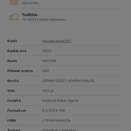
díjmentes
Szállítás
15 000 Ft felett díjmentes
Kiadó
Novella Kiadó Kft.
Kiadás éve
2004
Nyelv
MAGYAR
Oldalak száma:
252
Borító
CÉRNAFŰZÖTT, KEMÉNYTÁBLÁS
Súly
400 gr
Fordító
Walkóné Békés Ágnes
Formátum
A 5 210 X 148
ISBN
9789639442276
Árukód
2056406 / 1000477