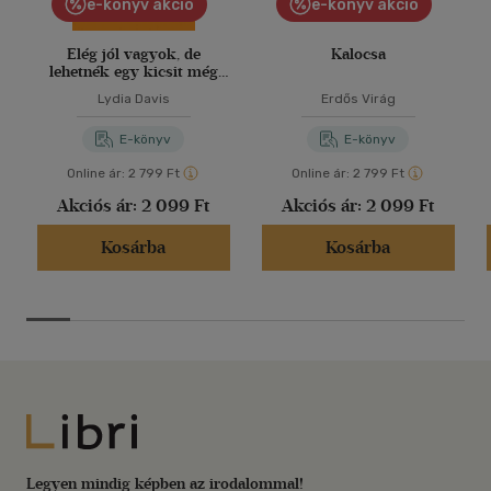
e-könyv akció
e-könyv akció
Elég jól vagyok, de
Kalocsa
lehetnék egy kicsit még
jobban is
Lydia Davis
Erdős Virág
E-könyv
E-könyv
Online ár:
2 799 Ft
Online ár:
2 799 Ft
Akciós ár:
2 099 Ft
Akciós ár:
2 099 Ft
Kosárba
Kosárba
Libri
Legyen mindig képben az irodalommal!