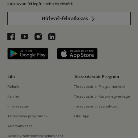
Iratkozzon fel legfrissebb híreinkért!
Hírlevél-feliratkozás
Libri a Facebookon
Libri a Youtube-on
Libri az Instagramon
Libri a LinkedInen
Libri applikáció Szerezd meg: Google P
Libri applikáció 
Libri
Törzsvásárlói Program
Rólunk
Törzsvásárlói Programunkról
Karrier
Törzsvásárlói Kártya egyenlege
Impresszum
Törzsvásárlói szabályzat
Társadalmi programok
Libri App
Adományozás
Akadálymentesítési nyilatkozat