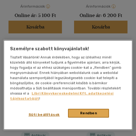
Új a kínálatban
(90)
Árinformációk
Árinformációk
Online ár:
5 100 Ft
Online ár:
6 200 Ft
Ár szerint
Kosárba
Kosárba
500 Ft alatt
(359)
500 Ft - 2500 Ft
(37588)
Személyre szabott könyvajánlatok!
2500 Ft - 4500 Ft
(20348)
Tisztelt Vásárlónk! Annak érdekében, hogy az ízléséhez minél
4500 Ft felett
(13376)
közelebb álló könyveket tudjunk a figyelmébe ajánlani, arra kérjük,
hogy fogadja el az ehhez szükséges cookie-kat a „Rendben” gomb
megnyomásával. Ennek hiányában weboldalunk csak a weboldal
Korosztály szerint
használata szempontjából legszükségesebb cookie-kat telepíti a
böngészőjébe, de cookie-preferenciáit később is bármikor
Gyermek
(25)
módosíthatja a Süti beállítások menüpontban. További részletekért
olvassa el a
Libri Könyvkereskedelmi Kft. adatkezelési
3 - 6 év
(2)
tájékoztatóját
!
mind
(23)
Dirty English - Balhés Brit
Egy ágyban a herceggel
Rendben
Ifjúsági
(938)
Süti beállítások
6 -10 év
(3)
Ilsa Madden-Mills
Emma Chase
10 - 14 év
(44)
Antikvár
Antikvár