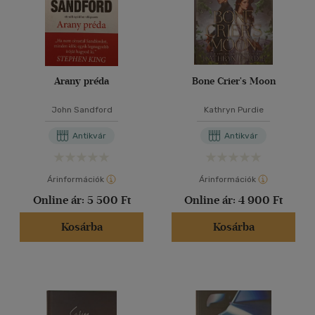
Arany préda
Bone Crier's Moon
John Sandford
Kathryn Purdie
Antikvár
Antikvár
Árinformációk
Árinformációk
Online ár:
5 500 Ft
Online ár:
4 900 Ft
Kosárba
Kosárba