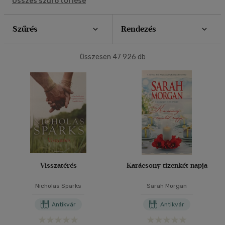
Összes szűrő törlése
Sci-fi
(8 898)
40 db / oldal
Szűrés
Rendezés
További könyveink
(1 510)
Alkalmaz
Összesen
47 926
db
Típus
Könyv
(5319)
Antikvár
(47926)
E-könyv
(6538)
Akció
Visszatérés
Karácsony tizenkét napja
Csak akciós
(173)
Nicholas Sparks
Sarah Morgan
Elérhetőség
Antikvár
Antikvár
Előrendelhető
(167)