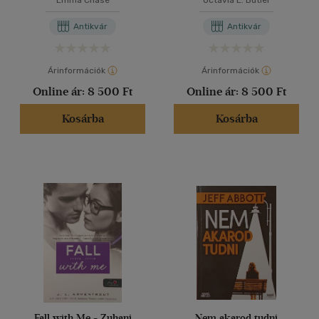
Emma Chase
Octavia E. Butler
több nyelv megjelenítése
Antikvár
Antikvár
Vélemény szerint
(5047)
Árinformációk
Árinformációk
Online ár:
8 500 Ft
Online ár:
8 500 Ft
(1920)
(562)
Kosárba
Kosárba
(164)
(141)
(63348)
Alkalmaz
Fall with Me - Zuhanj
Nem akarod tudni