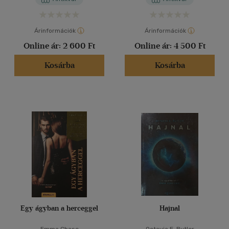
14 - 18 év
(507)
mind
(371)
Árinformációk
Árinformációk
Gyermek és ifjúsági
(45)
Online ár:
2 600 Ft
Online ár:
4 500 Ft
Felnőtt
(22311)
Kosárba
Kosárba
Nyelv szerint
Magyar
(20641)
Amerikai angol
(5)
Angol
(3791)
Angol-amerikai
(6)
Angol-francia
(1)
Angol - magyar - orosz
(1)
Dán
(1)
Egy ágyban a herceggel
Hajnal
Francia
(66)