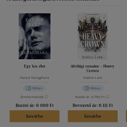
Egy kis élet
Alvilági románc - Heavy
Crown
Hanya Yanagihara
Sophie Lark
Könyv
Könyv
Árinformációk
Kiadói ár:
6 790 Ft
Borító ár:
8 999 Ft
Bevezető ár:
6 111 Ft
Kosárba
Kosárba