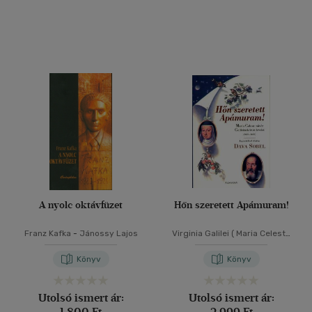
A nyolc oktávfüzet
Hőn szeretett Apámuram!
Franz Kafka
-
Jánossy Lajos
Virginia Galilei ( Maria Celeste
Nővér )
Könyv
Könyv
Utolsó ismert ár:
Utolsó ismert ár:
1 800 Ft
2 999 Ft