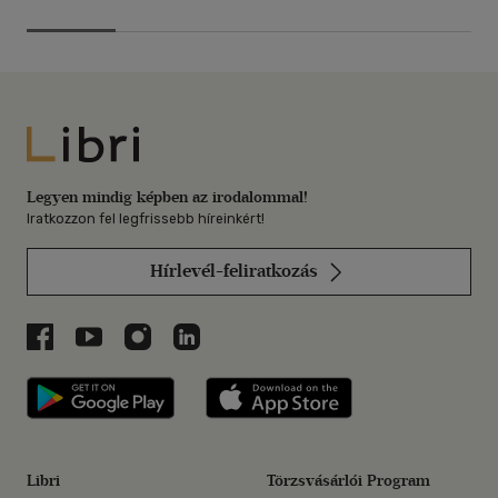
Libri
Legyen mindig képben az irodalommal!
Iratkozzon fel legfrissebb híreinkért!
Hírlevél-feliratkozás
Libri a Facebookon
Libri a Youtube-on
Libri az Instagramon
Libri a LinkedInen
Libri applikáció Szerezd meg: Google P
Libri applikáció 
Libri
Törzsvásárlói Program