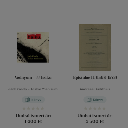
Vadnyom - 77 haiku
Epistulae II. (1568-1573)
Jánk Károly
-
Toshio Yoshizumi
Andreas Dudithius
Könyv
Könyv
Utolsó ismert ár:
Utolsó ismert ár:
1 600 Ft
3 500 Ft