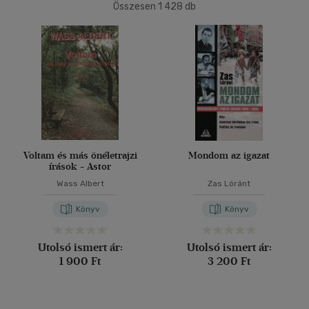
500 Ft alatt
(1)
Összesen
1 428
db
40 db / oldal
500 Ft - 2500 Ft
(728)
2500 Ft - 4500 Ft
(443)
4500 Ft felett
(301)
Alkalmaz
Korosztály szerint
Ifjúsági
(6)
14 - 18 év
(3)
Voltam és más önéletrajzi
Mondom az igazat
írások - Astor
mind
(3)
Wass Albert
Zas Lóránt
Felnőtt
(463)
Könyv
Könyv
Nyelv szerint
Utolsó ismert ár:
Utolsó ismert ár:
Magyar
(485)
1 900 Ft
3 200 Ft
Angol
(9)