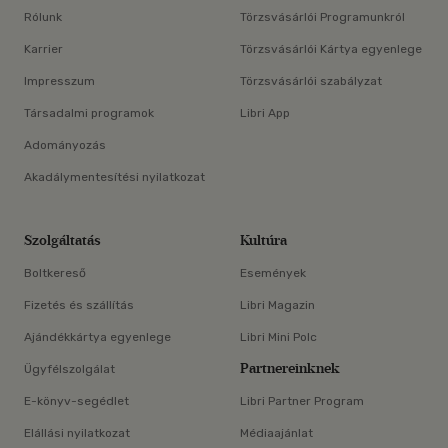
Rólunk
Törzsvásárlói Programunkról
Karrier
Törzsvásárlói Kártya egyenlege
Impresszum
Törzsvásárlói szabályzat
Társadalmi programok
Libri App
Adományozás
Akadálymentesítési nyilatkozat
Szolgáltatás
Kultúra
Boltkereső
Események
Fizetés és szállítás
Libri Magazin
Ajándékkártya egyenlege
Libri Mini Polc
Partnereinknek
Ügyfélszolgálat
E-könyv-segédlet
Libri Partner Program
Elállási nyilatkozat
Médiaajánlat