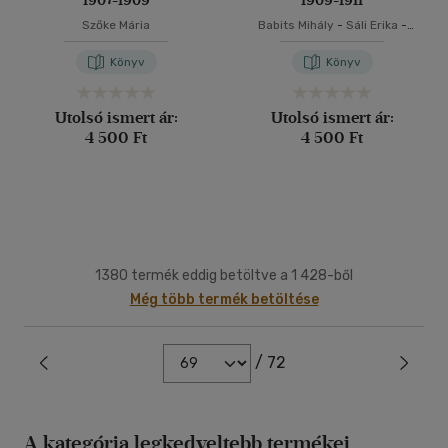
1907-1909
1909-1911
Szőke Mária
Babits Mihály
-
Sáli Erika
-
Tóth Máté
Könyv
Könyv
Utolsó ismert ár:
Utolsó ismert ár:
4 500 Ft
4 500 Ft
1380 termék eddig betöltve a 1 428-ből
Még több termék betöltése
/ 72
A kategória legkedveltebb termékei