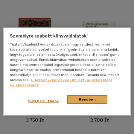
Francia
(3)
Holland
(1)
Latin
(2)
Magyar - latin
(2)
Német
(5)
Személyre szabott könyvajánlatok!
Tisztelt Vásárlónk! Annak érdekében, hogy az ízléséhez minél
közelebb álló könyveket tudjunk a figyelmébe ajánlani, arra kérjük,
Vélemény szerint
hogy fogadja el az ehhez szükséges cookie-kat a „Rendben” gomb
megnyomásával. Ennek hiányában weboldalunk csak a weboldal
(40)
használata szempontjából legszükségesebb cookie-kat telepíti a
böngészőjébe, de cookie-preferenciáit később is bármikor
(19)
Petőfi Sándorról
Naplók
módosíthatja a Süti beállítások menüpontban. További részletekért
olvassa el a
Libri Könyvkereskedelmi Kft. adatkezelési
(6)
tájékoztatóját
!
Jókai Mór
Körösfői-Kriesch Aladár
(1)
Könyv
Könyv
Rendben
(1)
Süti beállítások
(1361)
Utolsó ismert ár:
Utolsó ismert ár:
3 750 Ft
2 700 Ft
Alkalmaz