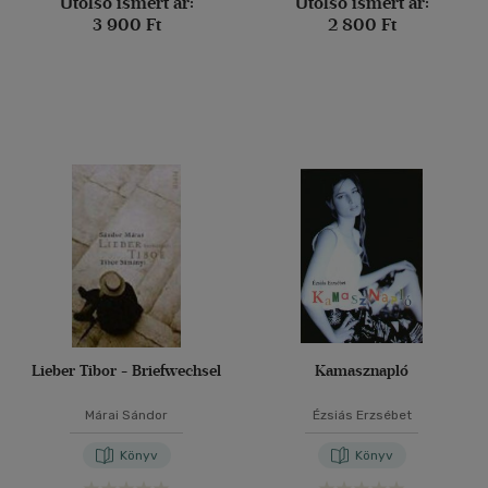
Utolsó ismert ár:
Utolsó ismert ár:
3 900 Ft
2 800 Ft
Lieber Tibor - Briefwechsel
Kamasznapló
Márai Sándor
Ézsiás Erzsébet
Könyv
Könyv