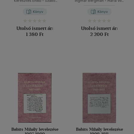
Keresztes Enikő
-
Szabó
Ingmar Bergman
-
Maria Von
József János
Rosen
Könyv
Könyv
Utolsó ismert ár:
Utolsó ismert ár:
1 380 Ft
2 200 Ft
Babits Mihály levelezése
Babits Mihály levelezése