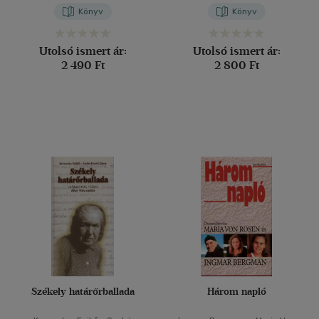
Könyv
Könyv
Utolsó ismert ár:
Utolsó ismert ár:
2 490 Ft
2 800 Ft
Székely határőrballada
Három napló