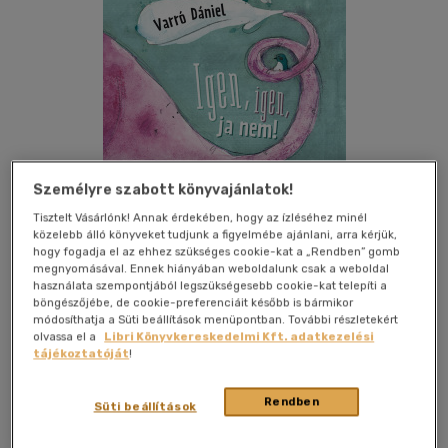
Személyre szabott könyvajánlatok!
Tisztelt Vásárlónk! Annak érdekében, hogy az ízléséhez minél
közelebb álló könyveket tudjunk a figyelmébe ajánlani, arra kérjük,
hogy fogadja el az ehhez szükséges cookie-kat a „Rendben” gomb
megnyomásával. Ennek hiányában weboldalunk csak a weboldal
Beleolvasok
Kívánságlistához adom
Megosztom
használata szempontjából legszükségesebb cookie-kat telepíti a
böngészőjébe, de cookie-preferenciáit később is bármikor
módosíthatja a Süti beállítások menüpontban. További részletekért
olvassa el a
Libri Könyvkereskedelmi Kft. adatkezelési
Jelenkor Kiadó
|
2026
|
magyar nyelvű
|
keménytábla
|
68
tájékoztatóját
!
oldal
Rendben
Süti beállítások
"Ez itt egy rózsaszín elefánt hátulja.
Igen, Ön épp ezt a feneket bámulja.