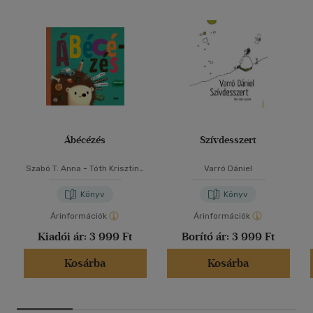
Ábécézés
Szívdesszert
Szabó T. Anna
-
Tóth Krisztina
Varró Dániel
-
Varró Dániel
Könyv
Könyv
Árinformációk
Árinformációk
Kiadói ár:
3 999 Ft
Borító ár:
3 999 Ft
Kosárba
Kosárba