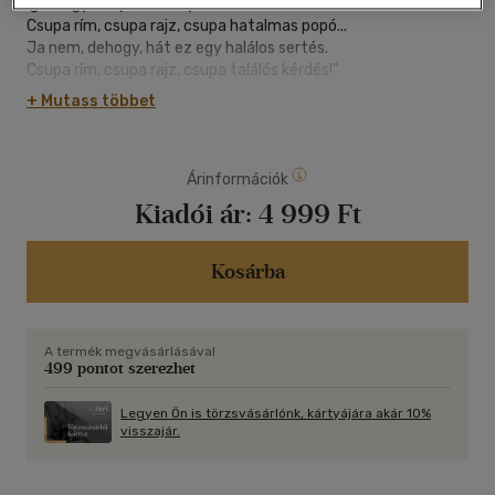
Igen, egy könyvön, mely elolvasható.
Csupa rím, csupa rajz, csupa hatalmas popó...
Ja nem, dehogy, hát ez egy halálos sertés.
Csupa rím, csupa rajz, csupa találós kérdés!"
+ Mutass többet
A szülők és gyerekek Varró Dániel Nem, nem, hanem című
könyvéből megtanulhatták, hogy butáskodni, viccből hibázni
rém jó móka. De vajon ugyanilyen öröm kijavítani a sok igaz
Árinformációk
állítás között azt, amelyik téves? Pedig olyan jól rímel!
Kiadói ár:
4 999 Ft
Az Igen, igen, ja nem - ahogy a szerzőtől már megszokhattuk
- sziporkázó játék nyelvvel és képzelőerővel óvodásoknak és
örök gyerekeknek.
Kosárba
A termék megvásárlásával
499 pontot szerezhet
Legyen Ön is törzsvásárlónk, kártyájára akár 10%
visszajár.