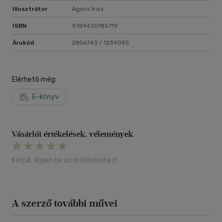
Illusztrátor
Agócs Írisz
ISBN
9789635185719
Árukód
2806743 / 1239095
Elérhető még:
E-könyv
Vásárlói értékelések, vélemények
Kérjük, lépjen be az értékeléshez!
A szerző további művei