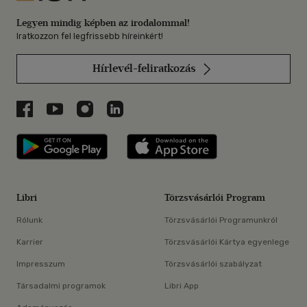
Legyen mindig képben az irodalommal!
Iratkozzon fel legfrissebb híreinkért!
Hírlevél-feliratkozás
Libri a Facebookon
Libri a Youtube-on
Libri az Instagramon
Libri a LinkedInen
Libri applikáció Szerezd meg: Google P
Libri applikáció 
Libri
Törzsvásárlói Program
Rólunk
Törzsvásárlói Programunkról
Karrier
Törzsvásárlói Kártya egyenlege
Impresszum
Törzsvásárlói szabályzat
Társadalmi programok
Libri App