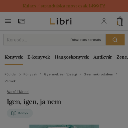
Kulacs / strandtáska most csak 1499 Ft!
Törzsvásárlói Kártya adatai
Részletes keresés
Könyvek
E-könyvek
Hangoskönyvek
Antikvár
Zene,
Főoldal
Könyvek
Gyermek és ifjúsági
Gyermekirodalom
Versek
Varró Dániel
Igen, igen, ja nem
Könyv