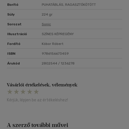
Borító
PUHATÁBLÁS, RAGASZTÓKÖTÖTT
Súly
224 gr
Sorozat
Sonic
Illusztráció
SZÍNES KÉPREGÉNY
Fordító
Kóbor Róbert
ISBN
9786156673459
Árukód
2802544 / 1236278
Vásárlói értékelések, vélemények
Kérjük, lépjen be az értékeléshez!
A szerző további művei