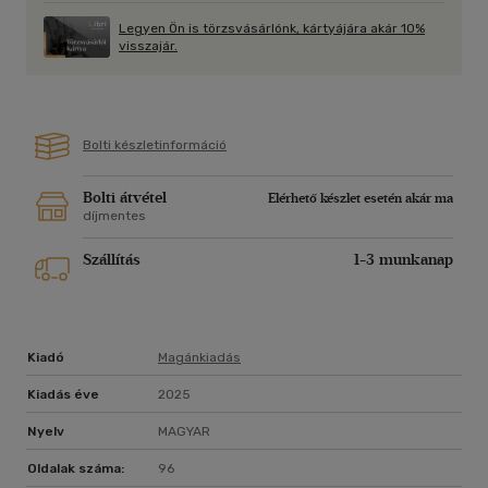
Legyen Ön is törzsvásárlónk, kártyájára akár 10%
visszajár.
Bolti készletinformáció
Bolti átvétel
Elérhető készlet esetén akár ma
díjmentes
Szállítás
1-3 munkanap
Kiadó
Magánkiadás
Kiadás éve
2025
Nyelv
MAGYAR
Oldalak száma:
96