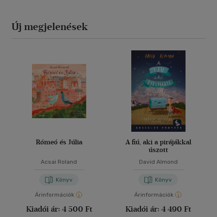
Új megjelenések
Rómeó és Júlia
A fiú, aki a pirájákkal
úszott
Acsai Roland
David Almond
Könyv
Könyv
Árinformációk
Árinformációk
Kiadói ár:
4 500 Ft
Kiadói ár:
4 490 Ft