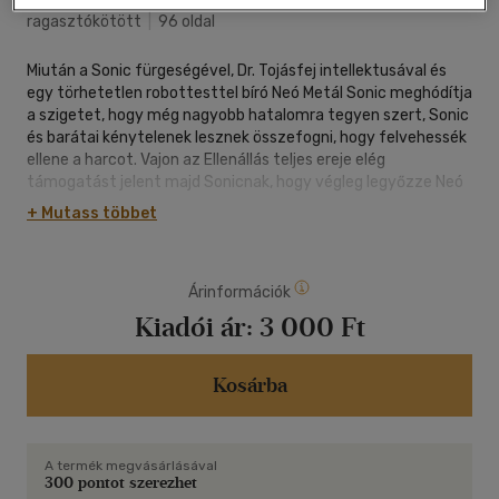
ragasztókötött
|
96 oldal
Miután a Sonic fürgeségével, Dr. Tojásfej intellektusával és
egy törhetetlen robottesttel bíró Neó Metál Sonic meghódítja
a szigetet, hogy még nagyobb hatalomra tegyen szert, Sonic
és barátai kénytelenek lesznek összefogni, hogy felvehessék
ellene a harcot. Vajon az Ellenállás teljes ereje elég
támogatást jelent majd Sonicnak, hogy végleg legyőzze Neó
Metál Sonicot?
+ Mutass többet
Árinformációk
Kiadói ár:
3 000 Ft
Kosárba
A termék megvásárlásával
300 pontot szerezhet