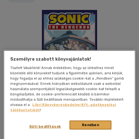
Személyre szabott könyvajánlatok!
Tisztelt Vásárlónk! Annak érdekében, hogy az ízléséhez minél
közelebb álló könyveket tudjunk a figyelmébe ajánlani, arra kérjük,
hogy fogadja el az ehhez szükséges cookie-kat a „Rendben” gomb
megnyomásával. Ennek hiányában weboldalunk csak a weboldal
használata szempontjából legszükségesebb cookie-kat telepíti a
böngészőjébe, de cookie-preferenciáit később is bármikor
módosíthatja a Süti beállítások menüpontban. További részletekért
olvassa el a
Libri Könyvkereskedelmi Kft. adatkezelési
tájékoztatóját
!
Kívánságlistához adom
Megosztom
Rendben
Süti beállítások
Magánkiadás
|
2025
|
magyar nyelvű
|
puhatáblás,