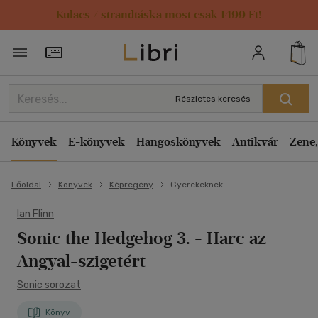
Kulacs / strandtáska most csak 1499 Ft!
Törzsvásárlói Kártya adatai
Részletes keresés
Könyvek
E-könyvek
Hangoskönyvek
Antikvár
Zene,
Főoldal
Könyvek
Képregény
Gyerekeknek
Ian Flinn
Sonic the Hedgehog 3. - Harc az
Angyal-szigetért
Sonic sorozat
Könyv