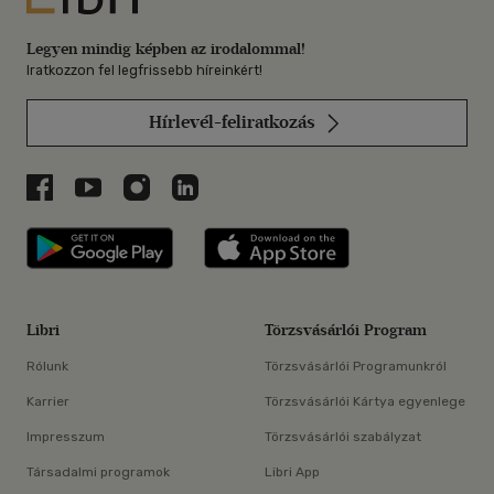
Legyen mindig képben az irodalommal!
Iratkozzon fel legfrissebb híreinkért!
Hírlevél-feliratkozás
Libri a Facebookon
Libri a Youtube-on
Libri az Instagramon
Libri a LinkedInen
Libri applikáció Szerezd meg: Google P
Libri applikáció 
Libri
Törzsvásárlói Program
Rólunk
Törzsvásárlói Programunkról
Karrier
Törzsvásárlói Kártya egyenlege
Impresszum
Törzsvásárlói szabályzat
Társadalmi programok
Libri App