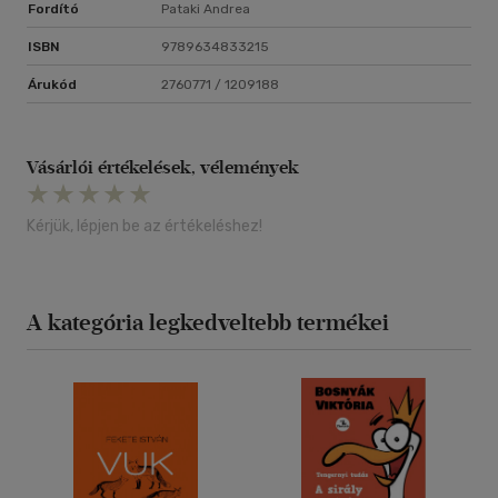
Fordító
Pataki Andrea
ISBN
9789634833215
Árukód
2760771 / 1209188
Vásárlói értékelések, vélemények
Kérjük, lépjen be az értékeléshez!
A kategória legkedveltebb termékei