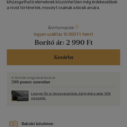
kihúzogatható elemeknek köszönhetően még érdekesebbek
a rövid történetek, mosolyt csalnak a kicsik arcára.
Árinformációk
Ingyen szállítás 15 000 Ft felett
Borító ár:
2 990 Ft
Kosárba
A termék megvásárlásával
299 pontot szerezhet
Legyen Ön is törzsvásárlónk, kártyájára akár 10%
visszajár.
Raktári készleten