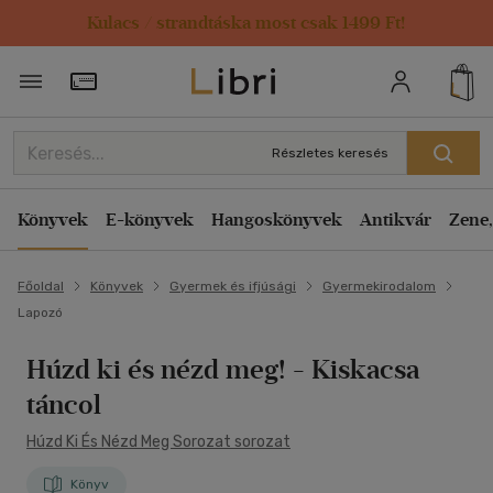
Kulacs / strandtáska most csak 1499 Ft!
Törzsvásárlói Kártya adatai
Részletes keresés
Könyvek
E-könyvek
Hangoskönyvek
Antikvár
Zene,
Főoldal
Könyvek
Gyermek és ifjúsági
Gyermekirodalom
Lapozó
Húzd ki és nézd meg! - Kiskacsa
táncol
Húzd Ki És Nézd Meg Sorozat sorozat
Könyv