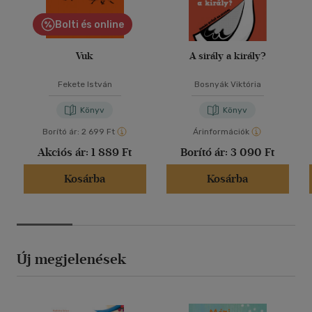
Bolti és online
Vuk
A sirály a király?
Fekete István
Bosnyák Viktória
Könyv
Könyv
Borító ár:
2 699 Ft
Árinformációk
Akciós ár:
1 889 Ft
Borító ár:
3 090 Ft
Kosárba
Kosárba
Új megjelenések