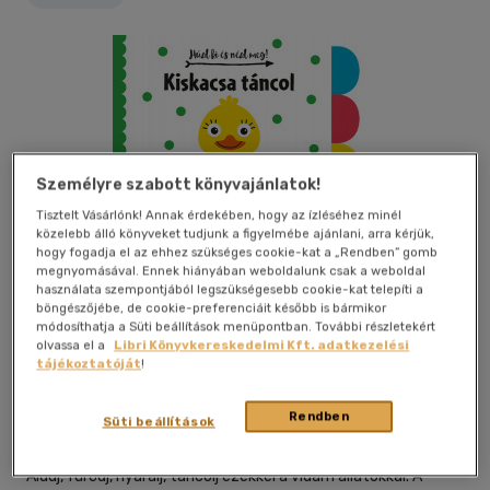
Személyre szabott könyvajánlatok!
Tisztelt Vásárlónk! Annak érdekében, hogy az ízléséhez minél
közelebb álló könyveket tudjunk a figyelmébe ajánlani, arra kérjük,
hogy fogadja el az ehhez szükséges cookie-kat a „Rendben” gomb
megnyomásával. Ennek hiányában weboldalunk csak a weboldal
használata szempontjából legszükségesebb cookie-kat telepíti a
böngészőjébe, de cookie-preferenciáit később is bármikor
módosíthatja a Süti beállítások menüpontban. További részletekért
Kívánságlistához adom
Megosztom
olvassa el a
Libri Könyvkereskedelmi Kft. adatkezelési
tájékoztatóját
!
Napraforgó 2005 Kft
|
2022
|
magyar nyelvű
|
lapozó
|
8
Rendben
Süti beállítások
oldal
Aludj, fürödj, nyaralj, táncolj ezekkel a vidám állatokkal. A