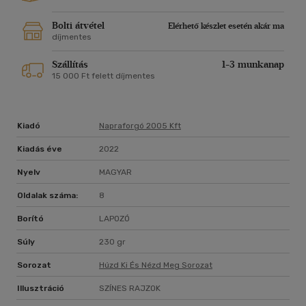
Bolti átvétel
Elérhető készlet esetén akár ma
díjmentes
Szállítás
1-3 munkanap
15 000 Ft felett díjmentes
Kiadó
Napraforgó 2005 Kft
Kiadás éve
2022
Nyelv
MAGYAR
Oldalak száma:
8
Borító
LAPOZÓ
Súly
230 gr
Sorozat
Húzd Ki És Nézd Meg Sorozat
Illusztráció
SZÍNES RAJZOK