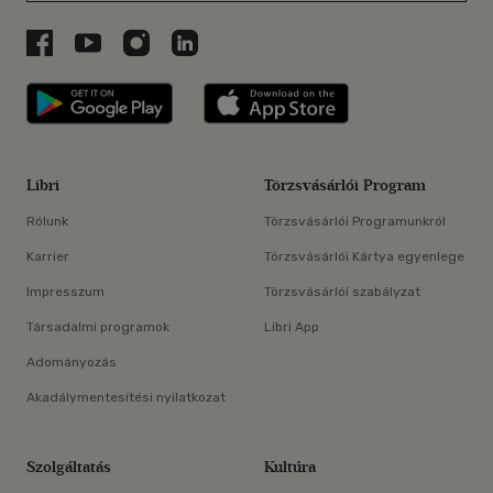
Libri a Facebookon
Libri a Youtube-on
Libri az Instagramon
Libri a LinkedInen
Libri applikáció Szerezd meg: Google P
Libri applikáció 
Libri
Törzsvásárlói Program
Rólunk
Törzsvásárlói Programunkról
Karrier
Törzsvásárlói Kártya egyenlege
Impresszum
Törzsvásárlói szabályzat
Társadalmi programok
Libri App
Adományozás
Akadálymentesítési nyilatkozat
Szolgáltatás
Kultúra