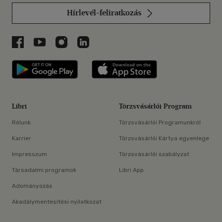
Hírlevél-feliratkozás
Libri a Facebookon
Libri a Youtube-on
Libri az Instagramon
Libri a LinkedInen
Libri applikáció Szerezd meg: Google P
Libri applikáció 
Libri
Törzsvásárlói Program
Rólunk
Törzsvásárlói Programunkról
Karrier
Törzsvásárlói Kártya egyenlege
Impresszum
Törzsvásárlói szabályzat
Társadalmi programok
Libri App
Adományozás
Akadálymentesítési nyilatkozat