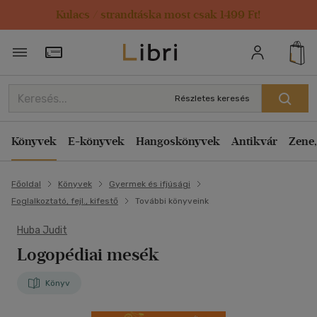
Kulacs / strandtáska most csak 1499 Ft!
Törzsvásárlói Kártya adatai
Részletes keresés
Könyvek
E-könyvek
Hangoskönyvek
Antikvár
Zene,
Főoldal
Könyvek
Gyermek és ifjúsági
Foglalkoztató, fejl., kifestő
További könyveink
Huba Judit
Logopédiai mesék
Könyv