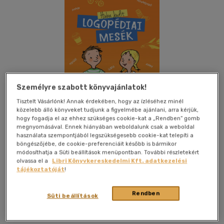
Személyre szabott könyvajánlatok!
Tisztelt Vásárlónk! Annak érdekében, hogy az ízléséhez minél
közelebb álló könyveket tudjunk a figyelmébe ajánlani, arra kérjük,
hogy fogadja el az ehhez szükséges cookie-kat a „Rendben” gomb
Csak online
megnyomásával. Ennek hiányában weboldalunk csak a weboldal
használata szempontjából legszükségesebb cookie-kat telepíti a
böngészőjébe, de cookie-preferenciáit később is bármikor
módosíthatja a Süti beállítások menüpontban. További részletekért
olvassa el a
Libri Könyvkereskedelmi Kft. adatkezelési
Kívánságlistához adom
Megosztom
tájékoztatóját
!
(2 vélemény)
Rendben
Süti beállítások
Móra Ferenc Ifjúsági Könyvkiad
|
2022
|
magyar nyelvű
|
puhatáblás
|
219 oldal