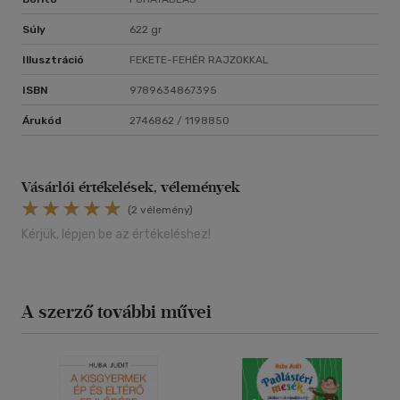
Súly
622 gr
Illusztráció
FEKETE-FEHÉR RAJZOKKAL
ISBN
9789634867395
Árukód
2746862 / 1198850
Vásárlói értékelések, vélemények
(2 vélemény)
Kérjük, lépjen be az értékeléshez!
A szerző további művei