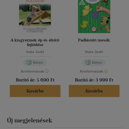
A kisgyermek ép és eltérő
Padlástéri mesék
fejlődése
Huba Judit
Huba Judit
Könyv
Könyv
Árinformációk
Árinformációk
Borító ár:
5 690 Ft
Borító ár:
3 999 Ft
Kosárba
Kosárba
Új megjelenések