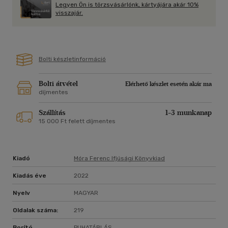
Legyen Ön is törzsvásárlónk, kártyájára akár 10%
neveléssel segítsünk anyanyelvünk értékét őrizni,
visszajár.
helyreállítani!
Bolti készletinformáció
Bolti átvétel
Elérhető készlet esetén akár ma
díjmentes
Szállítás
1-3 munkanap
15 000 Ft felett díjmentes
Kiadó
Móra Ferenc Ifjúsági Könyvkiad
Kiadás éve
2022
Nyelv
MAGYAR
Oldalak száma:
219
Borító
PUHATÁBLÁS