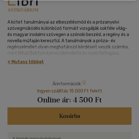
A kötet tanulmányai az elbeszélésmód és a prózanyelvi
szövegműködés különböző formáit vizsgálják sokféle világ-
és magyar irodalmi szövegen a szónoki beszéd, a regény és a
novella műfaján keresztül. A tanulmányok a próza- és
regényelmélet olyan meghatározó kérdéseit veszik számba,
mint Mihail Bahtyin karneválelmélete és nyelvfelfogása,
kronotopikus és beszédelméleti teóriájának relevanciája
+ Mutass többet
magyar irodalmi szövegekben, a fantasztikus diszkurzus
értelmezései orosz és spanyol elméletekben és szépirodalmi
művekben. Fontos elemzések szólnak az irónia nyelvi
Árinformációk
működéséről, az irodalmi-retorikai beszéd kompozicionális
felépítéséről, az elbeszélői nyelv identitásképző szerepéről,
Ingyen szállítás 15 000 Ft felett
az irodalmi intertextualitásról, a mitikus, szimbolikus és
Online ár:
4 500 Ft
biblikus kulturális hagyomány szövegképző erejéről. A
változatos elméleti és módszertani közelítésmódokat
ugyanakkor közös nevezőre hozza a nyelvre, a nyelviség
Kosárba
sajátos irodalmi működésmódjainak feltárására irányuló
értelmezői alapállás és a vizsgált művek újszerű
interpretációjára való igény.
A termék megvásárlásával