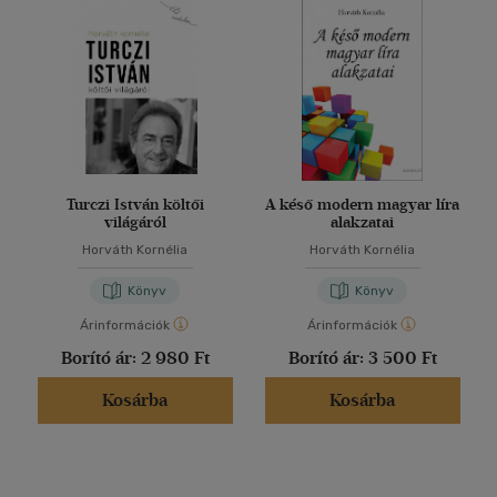
Turczi István költői
A késő modern magyar líra
világáról
alakzatai
Horváth Kornélia
Horváth Kornélia
Könyv
Könyv
Árinformációk
Árinformációk
Borító ár:
2 980 Ft
Borító ár:
3 500 Ft
Kosárba
Kosárba