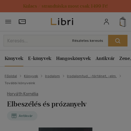
Kulacs / strandtáska most csak 1499 Ft!
Törzsvásárlói Kártya adatai
Részletes keresés
Könyvek
E-könyvek
Hangoskönyvek
Antikvár
Zene,
Főoldal
Könyvek
Irodalom
Irodalomtud., -történet, -elm.
További könyveink
Horváth Kornélia
Elbeszélés és prózanyelv
Antikvár