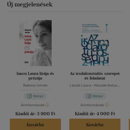
Új megjelenések
Iancu Laura lírája és
Az irodalomtudós szerepei
prózája
és feladatai
Bakonyi István
László Laura
-
Maczák Ibolya
-
Molnár Krisztina
-
Pataky
Adrienn
Könyv
Könyv
Árinformációk
Árinformációk
Kiadói ár:
3 900 Ft
Kiadói ár:
4 000 Ft
Kosárba
Kosárba