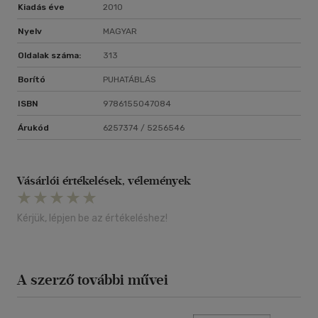
Kiadás éve
2010
Nyelv
MAGYAR
Oldalak száma:
313
Borító
PUHATÁBLÁS
ISBN
9786155047084
Árukód
6257374 / 5256546
Vásárlói értékelések, vélemények
Kérjük, lépjen be az értékeléshez!
A szerző további művei