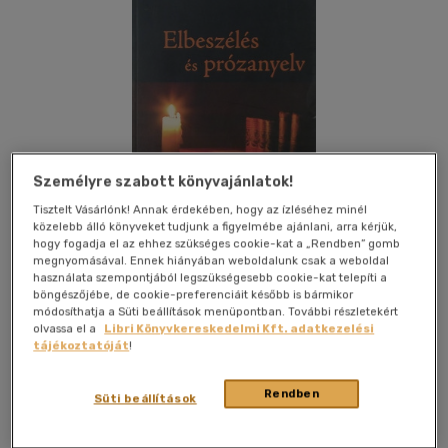
Személyre szabott könyvajánlatok!
Tisztelt Vásárlónk! Annak érdekében, hogy az ízléséhez minél
közelebb álló könyveket tudjunk a figyelmébe ajánlani, arra kérjük,
hogy fogadja el az ehhez szükséges cookie-kat a „Rendben” gomb
megnyomásával. Ennek hiányában weboldalunk csak a weboldal
használata szempontjából legszükségesebb cookie-kat telepíti a
böngészőjébe, de cookie-preferenciáit később is bármikor
módosíthatja a Süti beállítások menüpontban. További részletekért
olvassa el a
Libri Könyvkereskedelmi Kft. adatkezelési
Kívánságlistához adom
Megosztom
tájékoztatóját
!
Rendben
Süti beállítások
Ráció Kiadó
|
2010
|
magyar nyelvű
|
puhatáblás
|
313 oldal