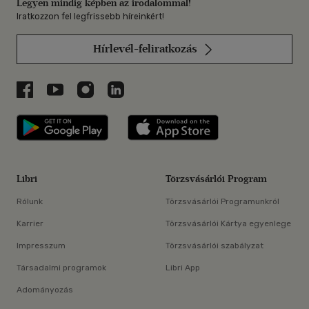
Legyen mindig képben az irodalommal!
Iratkozzon fel legfrissebb híreinkért!
Hírlevél-feliratkozás
Libri a Facebookon
Libri a Youtube-on
Libri az Instagramon
Libri a LinkedInen
Libri applikáció Szerezd meg: Google P
Libri applikáció 
Libri
Törzsvásárlói Program
Rólunk
Törzsvásárlói Programunkról
Karrier
Törzsvásárlói Kártya egyenlege
Impresszum
Törzsvásárlói szabályzat
Társadalmi programok
Libri App
Adományozás