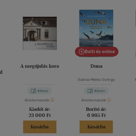
Bolti és online
A megújulás kora
Duna
d
Száraz Miklós György
Könyv
Könyv
Árinformációk
Árinformációk
Kiadói ár:
Borító ár:
23 000 Ft
6 995 Ft
Kosárba
Kosárba