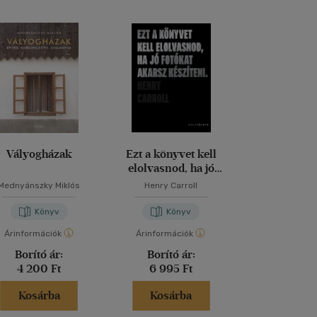
Vályogházak
Ezt a könyvet kell
Harry Potte
elolvasnod, ha jó
varázslatos
fotókat akarsz készíteni
Mednyánszky Miklós
Henry Carroll
Jody Reve
Könyv
Könyv
Kön
Árinformációk
Árinformációk
Árinformáci
Borító ár:
Borító ár:
Kiadói 
4 200 Ft
6 995 Ft
19 999 
Kosárba
Kosárba
Kosár