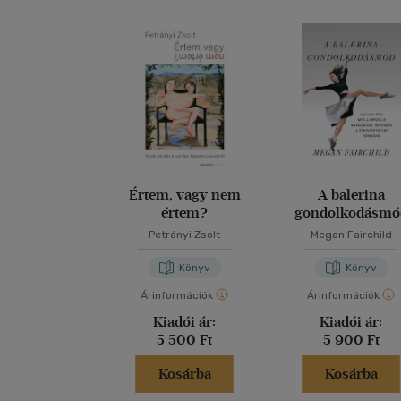
Értem, vagy nem
A balerina
értem?
gondolkodásmó
Petrányi Zsolt
Megan Fairchild
Könyv
Könyv
Árinformációk
Árinformációk
Kiadói ár:
Kiadói ár:
5 500 Ft
5 900 Ft
Kosárba
Kosárba