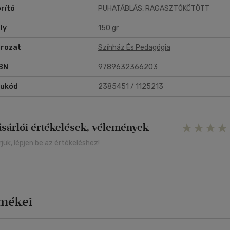
rító
PUHATÁBLÁS, RAGASZTÓKÖTÖTT
ly
150 gr
rozat
Színház És Pedagógia
BN
9789632366203
rukód
2385451 / 1125213
ásárlói értékelések, vélemények
rjük, lépjen be az értékeléshez!
rmékei