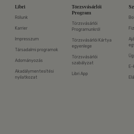
Libri
Törzsvásárlói
Sz
Program
Rólunk
Bo
Törzsvásárlói
Karrier
Fi
Programunkról
Impresszum
Aj
Törzsvásárlói Kártya
eg
egyenlege
Társadalmi programok
Üg
Törzsvásárlói
Adományozás
szabályzat
E-
Akadálymentesítési
Libri App
nyilatkozat
El
eg: Google Play
 applikáció Letölthető az App Store-ból