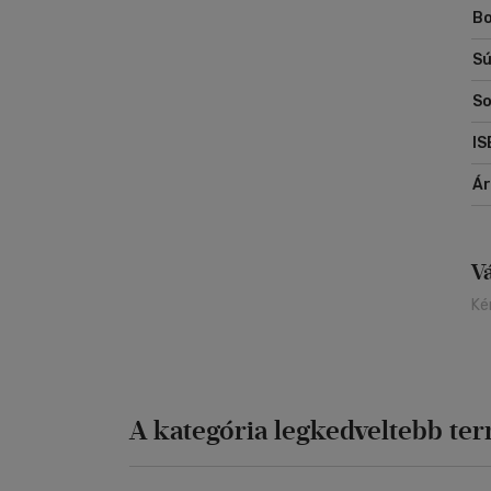
Bo
Sú
So
IS
Á
V
Ké
A kategória legkedveltebb te