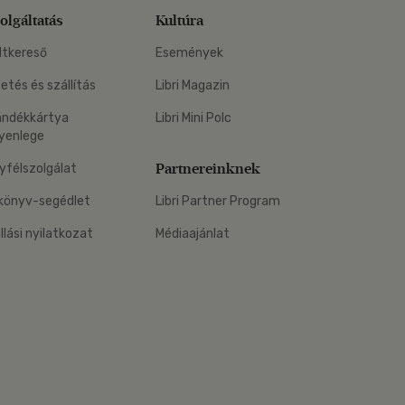
olgáltatás
Kultúra
ltkereső
Események
zetés és szállítás
Libri Magazin
ándékkártya
Libri Mini Polc
yenlege
Partnereinknek
yfélszolgálat
könyv-segédlet
Libri Partner Program
állási nyilatkozat
Médiaajánlat