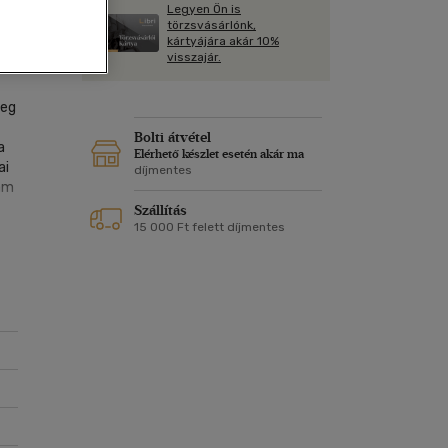
Kártya
Legyen Ön is
Vallás, mitológia
m
törzsvásárlónk,
Képeslap
kártyájára akár 10%
|
és Természet
visszajár.
yv
Naptár
k
Papír, írószer
meg
ok
Bolti átvétel
a
Elérhető készlet esetén akár ma
ai
díjmentes
ram
Szállítás
15 000 Ft felett díjmentes