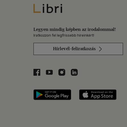
Libri
Legyen mindig képben az irodalommal!
Iratkozzon fel legfrissebb híreinkért!
Hírlevél-feliratkozás
Libri a Facebookon
Libri a Youtube-on
Libri az Instagramon
Libri a LinkedInen
Libri applikáció Szerezd m
Libri