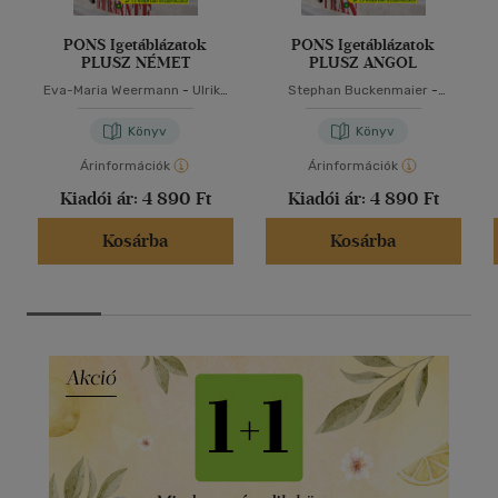
PONS Igetáblázatok
PONS Igetáblázatok
PLUSZ NÉMET
PLUSZ ANGOL
Eva-Maria Weermann
-
Ulrike
Stephan Buckenmaier
-
Wolk
Samantha Scott
Könyv
Könyv
Árinformációk
Árinformációk
Kiadói ár:
4 890 Ft
Kiadói ár:
4 890 Ft
Kosárba
Kosárba