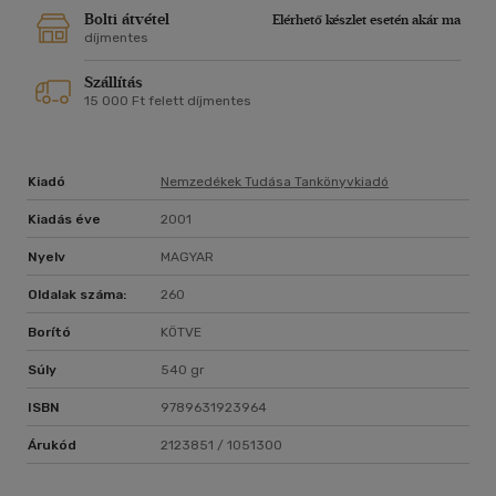
Bolti átvétel
Elérhető készlet esetén akár ma
díjmentes
Szállítás
15 000 Ft felett díjmentes
Kiadó
Nemzedékek Tudása Tankönyvkiadó
Kiadás éve
2001
Nyelv
MAGYAR
Oldalak száma:
260
Borító
KÖTVE
Súly
540 gr
ISBN
9789631923964
Árukód
2123851 / 1051300