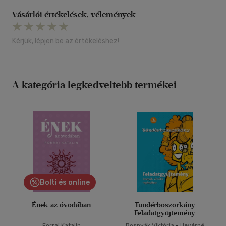
Vásárlói értékelések, vélemények
Kérjük, lépjen be az értékeléshez!
A kategória legkedveltebb termékei
Bolti és online
Ének az óvodában
Tündérboszorkány
Feladatgyűjtemény
Forrai Katalin
Bosnyák Viktória
-
Hevérné