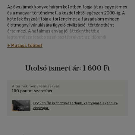
Az évszámok könyve három kötetben fogja át az egyetemes
és a magyar történelmet, a kezdetektől egészen 2000-ig. A
kötetek összeállítója a történelmet a társadalom minden
életmegnyilvánulására figyelő civilizáció-történetként
értelmezi. A hatalmas anyag jól áttekinthető: a
legtermészetesebb szerkesztési elvet, az időrendi
sorrendiséget érvényesíti mindenütt. A tematikai
+ Mutass többet
sokfélesége mellett az időrendiség töretlen érvényesítése
csak új módon volt megvalósítható. Az évszámok könyve
sajátos szinkronisztikus kronológia: az egyetemes és magyar
Utolsó ismert ár:
1 600 Ft
politikatörténeti események mellett párhuzamosan, külön
hasábon követhetők nyomon a filozófia, a vallástörténet és a
művészetek eseményei, s szintén külön hasábban a
természettudományok, a technika és a mindennapi élet
A termék megvásárlásával
160 pontot szerezhet
története. A három kötet, nagy segítséget jelent a diákoknak,
az egyetemekre, főiskolákra felvételizőknek. Hasznos
munkaeszköze lehet kutatóknak, újságíróknak, közéleti
Legyen Ön is törzsvásárlónk, kártyájára akár 10%
visszajár.
embereknek, s mint a modern általános humán műveltség
fontos kézikönyvét, ajánljuk minden érdeklődőnek.