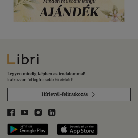
Libri
Legyen mindig képben az irodalommal!
Iratkozzon fel legfrissebb híreinkért!
Hírlevél-feliratkozás
Libri a Facebookon
Libri a Youtube-on
Libri az Instagramon
Libri a LinkedInen
Libri applikáció Szerezd meg: Google P
Libri applikáció 