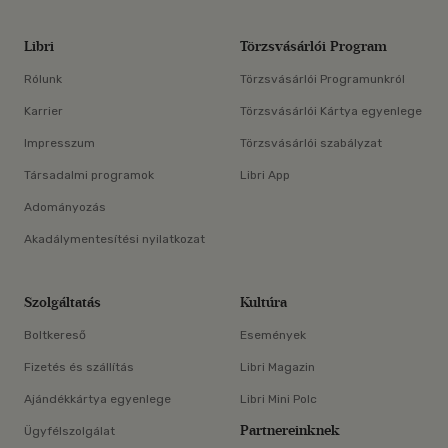
Libri
Törzsvásárlói Program
Rólunk
Törzsvásárlói Programunkról
Karrier
Törzsvásárlói Kártya egyenlege
Impresszum
Törzsvásárlói szabályzat
Társadalmi programok
Libri App
Adományozás
Akadálymentesítési nyilatkozat
Szolgáltatás
Kultúra
Boltkereső
Események
Fizetés és szállítás
Libri Magazin
Ajándékkártya egyenlege
Libri Mini Polc
Partnereinknek
Ügyfélszolgálat