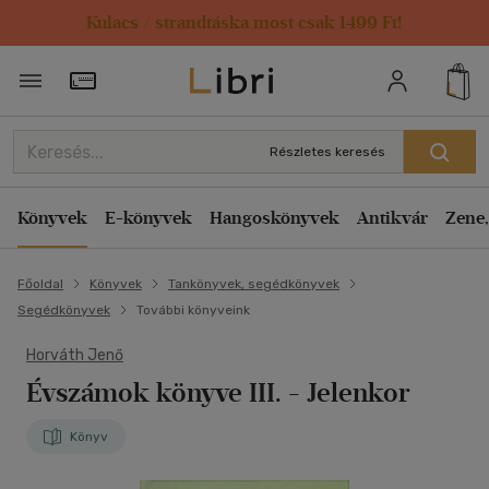
Kulacs / strandtáska most csak 1499 Ft!
Törzsvásárlói Kártya adatai
Részletes keresés
Könyvek
E-könyvek
Hangoskönyvek
Antikvár
Zene,
Főoldal
Könyvek
Tankönyvek, segédkönyvek
Segédkönyvek
További könyveink
Horváth Jenő
Évszámok könyve III.
- Jelenkor
Könyv