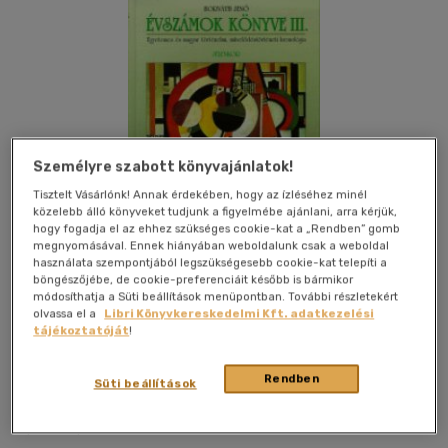
Személyre szabott könyvajánlatok!
Tisztelt Vásárlónk! Annak érdekében, hogy az ízléséhez minél
közelebb álló könyveket tudjunk a figyelmébe ajánlani, arra kérjük,
hogy fogadja el az ehhez szükséges cookie-kat a „Rendben” gomb
megnyomásával. Ennek hiányában weboldalunk csak a weboldal
használata szempontjából legszükségesebb cookie-kat telepíti a
böngészőjébe, de cookie-preferenciáit később is bármikor
módosíthatja a Süti beállítások menüpontban. További részletekért
olvassa el a
Libri Könyvkereskedelmi Kft. adatkezelési
tájékoztatóját
!
Kívánságlistához adom
Megosztom
Rendben
Süti beállítások
Nemzedékek Tudása Tankönyvkiadó
|
2001
|
magyar nyelvű
|
kötve
|
260 oldal