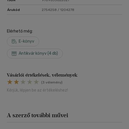
Árukód
2754258 / 1204278
Elérhető még:
E-könyv
Antikvár könyv (4 db)
Vásárlói értékelések, vélemények
(3 vélemény)
Kérjük, lépjen be az értékeléshez!
A szerző további művei