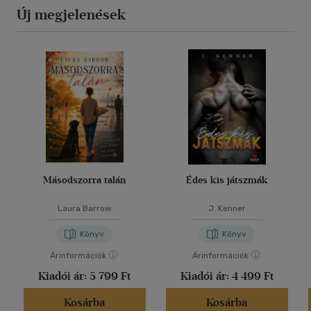
Új megjelenések
Másodszorra talán
Édes kis játszmák
Laura Barrow
J. Kenner
Könyv
Könyv
Árinformációk
Árinformációk
Kiadói ár:
5 799 Ft
Kiadói ár:
4 499 Ft
Kosárba
Kosárba