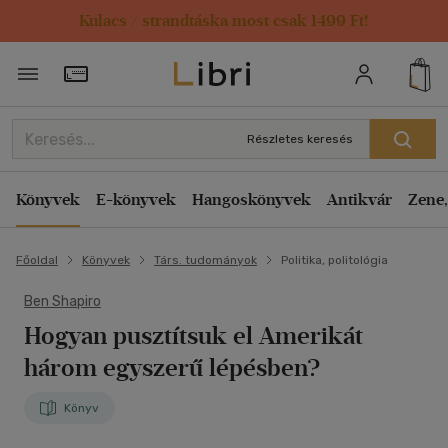
Kulacs / strandtáska most csak 1499 Ft!
Törzsvásárlói Kártya adatai
Részletes keresés
Könyvek
E-könyvek
Hangoskönyvek
Antikvár
Zene,
Főoldal
Könyvek
Társ. tudományok
Politika, politológia
Ben Shapiro
Hogyan pusztítsuk el Amerikát
három egyszerű lépésben?
Könyv