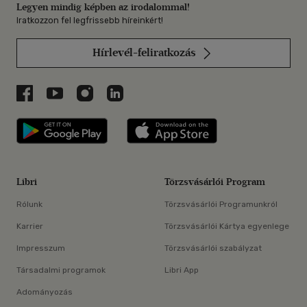
Legyen mindig képben az irodalommal!
Iratkozzon fel legfrissebb híreinkért!
Hírlevél-feliratkozás
Libri a Facebookon
Libri a Youtube-on
Libri az Instagramon
Libri a LinkedInen
Libri applikáció Szerezd meg: Google P
Libri applikáció 
Libri
Törzsvásárlói Program
Rólunk
Törzsvásárlói Programunkról
Karrier
Törzsvásárlói Kártya egyenlege
Impresszum
Törzsvásárlói szabályzat
Társadalmi programok
Libri App
Adományozás