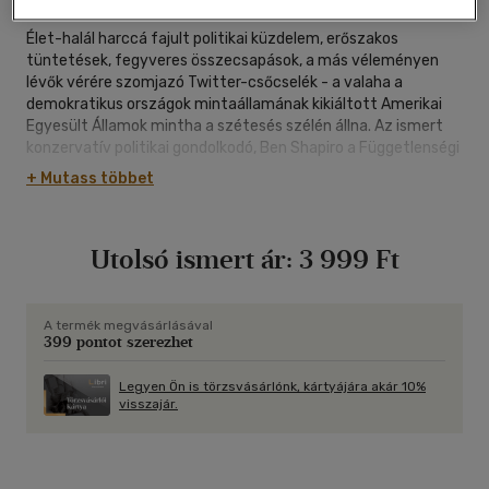
Élet-halál harccá fajult politikai küzdelem, erőszakos
tüntetések, fegyveres összecsapások, a más véleményen
lévők vérére szomjazó Twitter-csőcselék - a valaha a
demokratikus országok mintaállamának kikiáltott Amerikai
Egyesült Államok mintha a szétesés szélén állna. Az ismert
konzervatív politikai gondolkodó, Ben Shapiro a Függetlenségi
nyilatkozattól egészen napjaink meghatározó politikai
+ Mutass többet
áramlataiig terjedő nagy ívű elemzésében feltárja, hogyan
torzultak el a sokszínű államszövetséget egykor egyesítő
eszmék, és hogyan jutott el odáig Amerika népe, hogy már az
Utolsó ismert ár:
3 999 Ft
országukat összefogó alapvető igazságokban sem hisznek.
Shapiro figyelmeztet: ha az Egyesült Államok polgárai hátat
fordítanak az olyan értékeknek, mint a szólásszabadság, az
egyéni szabadságjogok és a vállalkozószellem, akkor országuk
A termék megvásárlásával
399 pontot szerezhet
pusztulásának ágyaznak meg - és vele együtt talán az egész
nyugati civilizáció végromlásának.
Legyen Ön is törzsvásárlónk, kártyájára akár 10%
visszajár.
Az 1984-es születésű Ben Shapiro az egyik legismertebb
kortárs amerikai politikai gondolkodó. A politológusi és jogászi
végzettséggel rendelkező közíró és politikai kommentátor
első könyve 21 éves korában jelent meg, és az elmúlt két