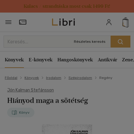
Kulacs / strandtáska most csak 1499 Ft!
Törzsvásárlói Kártya adatai
Részletes keresés
Könyvek
E-könyvek
Hangoskönyvek
Antikvár
Zene,
Főoldal
Könyvek
Irodalom
Szépirodalom
Regény
Jón Kalman Stefánsson
Hiányod maga a sötétség
Könyv