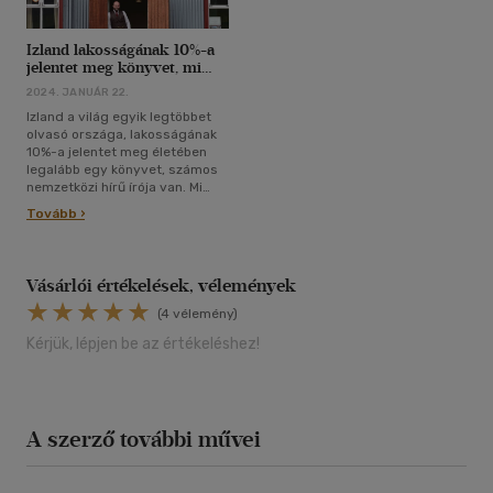
Izland lakosságának 10%-a
jelentet meg könyvet, mi
most egyet ajánlunk ezek
2024. JANUÁR 22.
közül
Izland a világ egyik legtöbbet
olvasó országa, lakosságának
10%-a jelentet meg életében
legalább egy könyvet, számos
nemzetközi hírű írója van. Mi
most Jón Kalman Stefánsson
Tovább ›
legújabb könyvét ajánljuk,
amibe most bele is olvashatnak!
Vásárlói értékelések, vélemények
(4 vélemény)
Kérjük, lépjen be az értékeléshez!
A szerző további művei