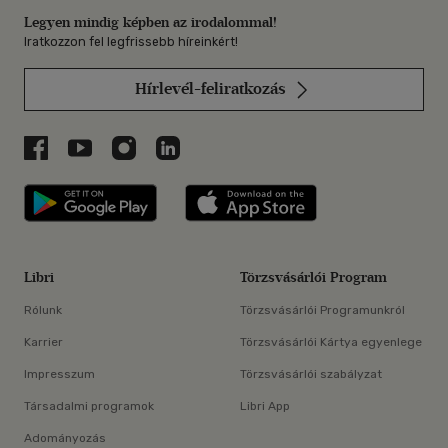
Legyen mindig képben az irodalommal!
Iratkozzon fel legfrissebb híreinkért!
Hírlevél-feliratkozás
Libri a Facebookon
Libri a Youtube-on
Libri az Instagramon
Libri a LinkedInen
Libri applikáció Szerezd meg: Google P
Libri applikáció 
Libri
Törzsvásárlói Program
Rólunk
Törzsvásárlói Programunkról
Karrier
Törzsvásárlói Kártya egyenlege
Impresszum
Törzsvásárlói szabályzat
Társadalmi programok
Libri App
Adományozás