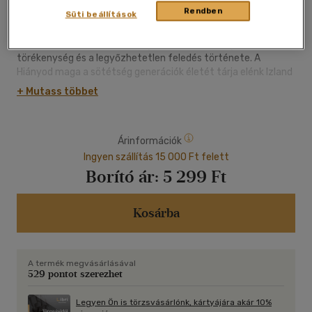
"Talán az a legjobb leírása a szerelemnek, hogy valaki a
Rendben
Süti beállítások
boldogságtól vagy a kétségbeeséstől képtelen levenni a
szemét egy másik emberről?"
Jón Kalman Stefánsson új regénye az emberség, a
törékenység és a legyőzhetetlen feledés története. A
Hiányod maga a sötétség generációk életét tárja elénk Izland
északnyugati fjordjaitól Dél-Európáig, a tizenkilencedik
+ Mutass többet
század közepétől 2020-ig. Életeket, melyek bár
jelentéktelenek, mint a kerítésoszlopok, mégis összetartják a
világot: egy postára adott kisfiú, egy szerelembe esett pap,
Árinformációk
egy Kierkegaard-tudós halász és egy menthetetlenül
szomorú rocksztár - csak néhány szereplő a nagyívű
Ingyen szállítás 15 000 Ft felett
családregényből. Emberek, akiket gyengeségeik és
Borító ár:
5 299 Ft
szenvedélyeik éppannyira uralnak, mint a boldogság utáni
vágyuk. Történeteik úton-útfélen keresztezik egymást, míg
össze nem áll egy kivételes, ragyogóan intenzív mozaik,
Kosárba
melyben hőseink nem álmodoznak, hanem ők maguk válnak
az álommá.
A termék megvásárlásával
529 pontot szerezhet
Legyen Ön is törzsvásárlónk, kártyájára akár 10%