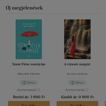
Új megjelenések
Szent Péter esernyője
A vízesés mögött
Mikszáth Kálmán
Kovács Andrea
Könyv
Könyv
Árinformációk
Árinformációk
Borító ár:
2 690 Ft
Kiadói ár:
9 900 Ft
Kosárba
Kosárba