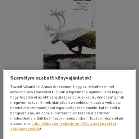
Személyre szabott könyvajánlatok!
Tisztelt Vásárlónk! Annak érdekében, hogy az ízléséhez minél
közelebb álló könyveket tudjunk a figyelmébe ajánlani, arra kérjük,
Kívánságlistához adom
Megosztom
hogy fogadja el az ehhez szükséges cookie-kat a „Rendben” gomb
megnyomásával. Ennek hiányában weboldalunk csak a weboldal
használata szempontjából legszükségesebb cookie-kat telepíti a
(4 vélemény)
böngészőjébe, de cookie-preferenciáit később is bármikor
módosíthatja a Süti beállítások menüpontban. További részletekért
Jelenkor Kiadó
|
2026
|
magyar nyelvű
|
füles, kartonált
|
511
olvassa el a
Libri Könyvkereskedelmi Kft. adatkezelési
oldal
tájékoztatóját
!