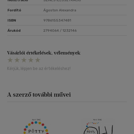
Illusztráció
SZÍNES ILLUSZTRÁCIÓ
Fordító
Ágoston Alexandra
ISBN
9786155347481
Árukód
2794064 / 1232146
Vásárlói értékelések, vélemények
Kérjük, lépjen be az értékeléshez!
A szerző további művei