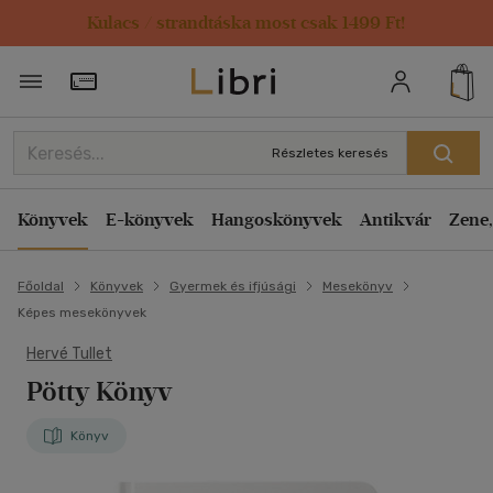
Kulacs / strandtáska most csak 1499 Ft!
Törzsvásárlói Kártya adatai
Részletes keresés
Könyvek
E-könyvek
Hangoskönyvek
Antikvár
Zene,
Főoldal
Könyvek
Gyermek és ifjúsági
Mesekönyv
Képes mesekönyvek
Hervé Tullet
Pötty Könyv
Könyv