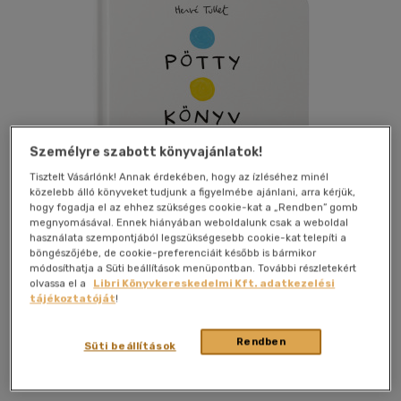
Személyre szabott könyvajánlatok!
Tisztelt Vásárlónk! Annak érdekében, hogy az ízléséhez minél
közelebb álló könyveket tudjunk a figyelmébe ajánlani, arra kérjük,
hogy fogadja el az ehhez szükséges cookie-kat a „Rendben” gomb
megnyomásával. Ennek hiányában weboldalunk csak a weboldal
használata szempontjából legszükségesebb cookie-kat telepíti a
böngészőjébe, de cookie-preferenciáit később is bármikor
Kívánságlistához adom
Megosztom
módosíthatja a Süti beállítások menüpontban. További részletekért
olvassa el a
Libri Könyvkereskedelmi Kft. adatkezelési
tájékoztatóját
!
Vivandra Kft
|
2025
|
magyar nyelvű
|
lapozó
|
60 oldal
Rendben
Süti beállítások
EZ EGY KÖNYV. CSAK TEDD, AMIT MOND NEKED, ÉS LÁSS
CSODÁT...