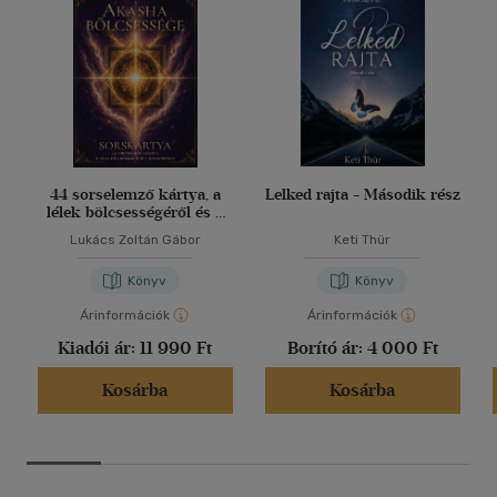
44 sorselemző kártya, a
Lelked rajta - Második rész
lélek bölcsességéről és a
harmóniáról
Lukács Zoltán Gábor
Keti Thür
Könyv
Könyv
Árinformációk
Árinformációk
Kiadói ár:
11 990 Ft
Borító ár:
4 000 Ft
Kosárba
Kosárba