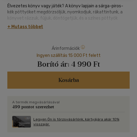
Élvezetes könyv vagy játék? A könyv lapjain a sárga-piros-
kék pöttyöket megdörzsöljük, nyomkodjuk, rákattintunk, a
könyvet rázzuk, fújjuk, döntögetjük, és a színes pöttyök
engedelmeskednek nekünk.
+ Mutass többet
Önfeledt, varázslatos könyv!
A legkisebbek számára új, lapozó formátumban.
Árinformációk
Ingyen szállítás 15 000 Ft felett
Borító ár:
4 990 Ft
Kosárba
A termék megvásárlásával
499 pontot szerezhet
Legyen Ön is törzsvásárlónk, kártyájára akár 10%
visszajár.