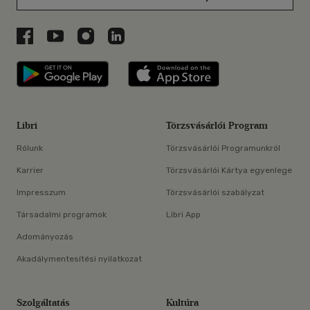
Libri a Facebookon
Libri a Youtube-on
Libri az Instagramon
Libri a LinkedInen
Libri applikáció Szerezd meg: Google P
Libri applikáció 
Libri
Törzsvásárlói Program
Rólunk
Törzsvásárlói Programunkról
Karrier
Törzsvásárlói Kártya egyenlege
Impresszum
Törzsvásárlói szabályzat
Társadalmi programok
Libri App
Adományozás
Akadálymentesítési nyilatkozat
Szolgáltatás
Kultúra