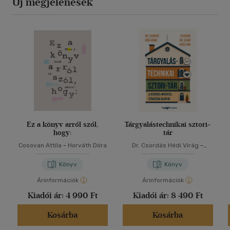
Új megjelenések
Ez a könyv arról szól,
Tárgyalástechnikai sztori-
hogy:
tár
Cosovan Attila
-
Horváth Dóra
Dr. Csordás Hédi Virág
-
Ecsediné Dr. Szabó Krisztina
Könyv
Könyv
Árinformációk
Árinformációk
Kiadói ár:
4 990 Ft
Kiadói ár:
8 490 Ft
Kosárba
Kosárba