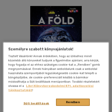
Személyre szabott könyvajánlatok!
Tisztelt Vásárlónk! Annak érdekében, hogy az ízléséhez minél
közelebb álló könyveket tudjunk a figyelmébe ajánlani, arra kérjük,
hogy fogadja el az ehhez szükséges cookie-kat a „Rendben” gomb
megnyomásával. Ennek hiányában weboldalunk csak a weboldal
használata szempontjából legszükségesebb cookie-kat telepíti a
böngészőjébe, de cookie-preferenciáit később is bármikor
módosíthatja a Süti beállítások menüpontban. További részletekért
olvassa el a
Libri Könyvkereskedelmi Kft. adatkezelési
tájékoztatóját
!
Kívánságlistához adom
Megosztom
Rendben
Süti beállítások
Schwager & Steinlein Verlag
|
2019
|
magyar nyelvű