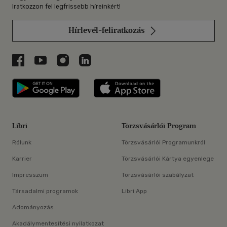
Iratkozzon fel legfrissebb híreinkért!
Hírlevél-feliratkozás
Libri a Facebookon
Libri a Youtube-on
Libri az Instagramon
Libri a LinkedInen
Libri applikáció Szerezd meg: Google P
Libri applikáció 
Libri
Törzsvásárlói Program
Rólunk
Törzsvásárlói Programunkról
Karrier
Törzsvásárlói Kártya egyenlege
Impresszum
Törzsvásárlói szabályzat
Társadalmi programok
Libri App
Adományozás
Akadálymentesítési nyilatkozat