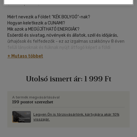
|
keménytábla
|
48 oldal
Miért nevezik a Földet "KÉK BOLYGÓ"-nak?
Hogyan keletkezik a CUNAMI?
Mik azok a MEGÚJÍTHATÓ ENERGIÁK?
Esőerdő és sivatag, növények és állatok, szél és időjárás,
űrhajósok és felfedezők - ez az izgalmas szakkönyv 8 éven
felüli lányoknak és fiúknak nyújt átfogó képet a földi
élettérből. Nagyhatású fotók és részletgazdag illusztrációk
+ Mutass többet
mutatják be bolygónkat teljes sokszínűségében,
keletkezéstől kezdve a különböző éghajlati öveken,
tájegységeken és ásványi kincsein át az ember fejlődéséig. A
Utolsó ismert ár:
1 999 Ft
középpontba azt a kérdést állítja, mit tudunk tenni a Föld
védelmére.
- LÁTVÁNYOS: több mint 160 fotó és rajz
- MEGBÍZHATÓ: szakértők által ellenőrzött tartalom
A termék megvásárlásával
199 pontot szerezhet
- HASZNOS: iskolai alapismeretek
Legyen Ön is törzsvásárlónk, kártyájára akár 10%
visszajár.