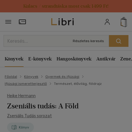
Kulacs / strandtáska most csak 1499 Ft!
Törzsvásárlói Kártya adatai
Részletes keresés
Könyvek
E-könyvek
Hangoskönyvek
Antikvár
Zene,
Főoldal
Könyvek
Gyermek és ifjúsági
Ifjúsági ismeretterjesztő
Természet, élővilág, földrajz
Heike Hermann
Zseniális tudás: A Föld
Zseniális Tudás sorozat
Könyv