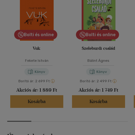
Bolti és online
Bolti és online
Vuk
Szeleburdi család
Fekete István
Bálint Ágnes
Könyv
Könyv
Borító ár:
2 699 Ft
Borító ár:
2 499 Ft
Akciós ár:
1 889 Ft
Akciós ár:
1 749 Ft
Kosárba
Kosárba