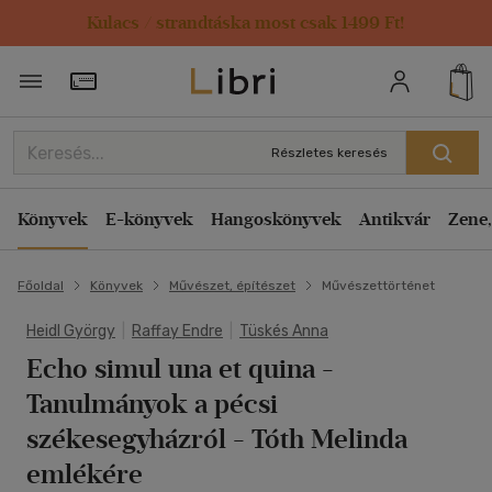
Kulacs / strandtáska most csak 1499 Ft!
Törzsvásárlói Kártya adatai
Részletes keresés
Könyvek
E-könyvek
Hangoskönyvek
Antikvár
Zene,
Főoldal
Könyvek
Művészet, építészet
Művészettörténet
Heidl György
|
Raffay Endre
|
Tüskés Anna
Echo simul una et quina -
Tanulmányok a pécsi
székesegyházról
- Tóth Melinda
emlékére