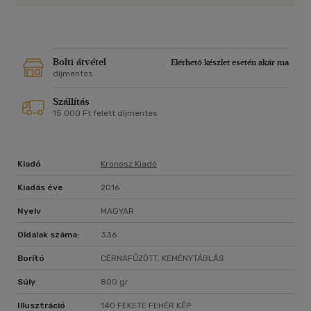
ornamentális kőfaragványok stiláris elemzése lehetővé teszi
a pécsi kör beillesztését a romanika közelebbi és távolabbi
emlékanyagába. A gótikus síremlékek összehasonlító
vizsgálata és Janus Pannonius pécsi püspök alakjának
felidézése a 15. századi Pécset világítja meg. A 2011-es
Bolti átvétel
Elérhető készlet esetén akár ma
feltárások során előkerült késő gótikus boltozat kőanyagának
díjmentes
térszkennelése lehetővé tette a székesegyház 1500 körüli
Szállítás
boltozatának számítógépes rekonstrukcióját. A kötet nem
15 000 Ft felett díjmentes
csupán a szűkebb szakma érdeklődésére számíthat,
tanulságos olvasmányt kínál a történelem és a
művelődéstörténet eredményeire kíváncsi olvasók szélesebb
körének is.
Kiadó
Kronosz Kiadó
Kiadás éve
2016
Nyelv
MAGYAR
Oldalak száma:
336
Borító
CÉRNAFŰZÖTT, KEMÉNYTÁBLÁS
Súly
800 gr
Illusztráció
140 FEKETE FEHÉR KÉP