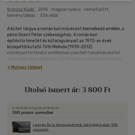
Kronosz Kiadó
|
2016
|
magyar nyelvű
|
cérnafűzött,
keménytáblás
|
336 oldal
A kötet tárgya a román kori művészet kiemelkedő emléke, a
pécsi Szent Péter székesegyház. A román kori
építéstörténetét és kőfaragványait az 1970-es évek
közepétől kutató Tóth Melinda (1939-2012)
művészettörténész emlékének szentelt tanulmánykötet
tizennégy írása régészeti, történeti és művészettörténeti
szempontból vizsgálja a magyarországi romanika
+ Mutass többet
kronológiájának és stílustörténetének ezen fő emlékét. Olyan
régészeti kérdések merülnek fel, mint a késő antik népesség
továbbélése, az ókeresztény és a középkori épületek
Utolsó ismert ár:
3 800 Ft
kapcsolata, a keresztény kultuszt átörökítő kulturális és
vallási kontinuitás, a székesegyház helyének kiválasztása és
történetének korai időszaka, a hozzá csatlakozó épületek
elemzése. A középkori székesegyházra vonatkozó korabeli
A termék megvásárlásával
380 pontot szerezhet
írott források együttes elemzése által megismerjük a bazilika
és a püspökvár középkori történetét: képet kapunk a korabeli
szenttiszteletről, vallásosságról, a szakrális épületeket
Legyen Ön is törzsvásárlónk, kártyájára akár 10%
visszajár.
használó klerikusokról és világi hívekről. A figurális és