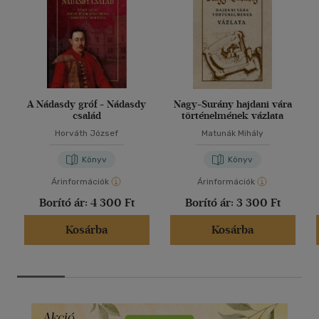
A Nádasdy gróf - Nádasdy
Nagy-Surány hajdani vára
család
történelmének vázlata
Horváth József
Matunák Mihály
Könyv
Könyv
Árinformációk
Árinformációk
Borító ár:
4 300 Ft
Borító ár:
3 300 Ft
Kosárba
Kosárba