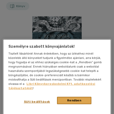
Könyv
Személyre szabott könyvajánlatok!
Tisztelt Vásárlónk! Annak érdekében, hogy az ízléséhez minél
közelebb álló könyveket tudjunk a figyelmébe ajánlani, arra kérjük,
hogy fogadja el az ehhez szükséges cookie-kat a „Rendben” gomb
megnyomásával. Ennek hiányában weboldalunk csak a weboldal
használata szempontjából legszükségesebb cookie-kat telepíti a
böngészőjébe, de cookie-preferenciáit később is bármikor
módosíthatja a Süti beállítások menüpontban. További részletekért
olvassa el a
Libri Könyvkereskedelmi Kft. adatkezelési
tájékoztatóját
!
Rendben
Süti beállítások
Kívánságlistához adom
Megosztom