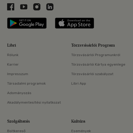
Libri a Facebookon
Libri a Youtube-on
Libri az Instagramon
Libri a LinkedInen
Libri applikáció Szerezd meg: Google P
Libri applikáció 
Libri
Törzsvásárlói Program
Rólunk
Törzsvásárlói Programunkról
Karrier
Törzsvásárlói Kártya egyenlege
Impresszum
Törzsvásárlói szabályzat
Társadalmi programok
Libri App
Adományozás
Akadálymentesítési nyilatkozat
Szolgáltatás
Kultúra
Boltkereső
Események