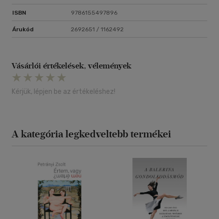
ISBN
9786155497896
Árukód
2692651 / 1162492
Vásárlói értékelések, vélemények
Kérjük, lépjen be az értékeléshez!
A kategória legkedveltebb termékei