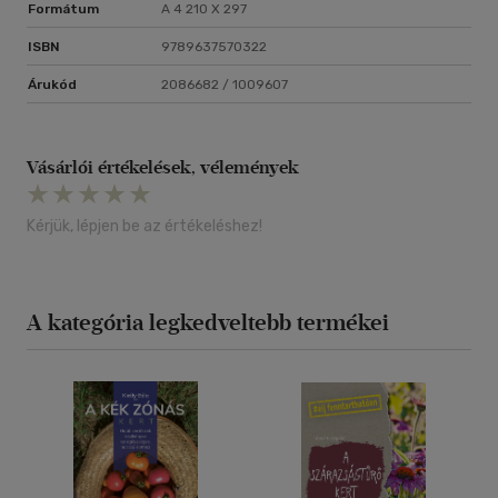
Formátum
A 4 210 X 297
ISBN
9789637570322
Árukód
2086682 / 1009607
Vásárlói értékelések, vélemények
Kérjük, lépjen be az értékeléshez!
A kategória legkedveltebb termékei