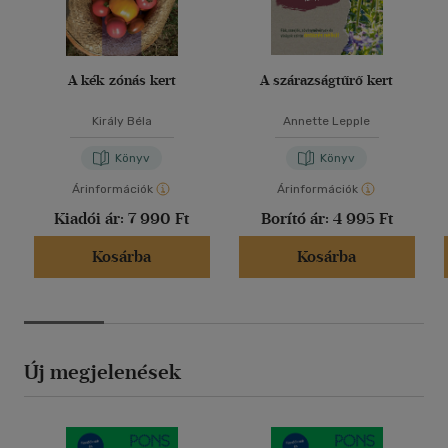
A kék zónás kert
A szárazságtűrő kert
Király Béla
Annette Lepple
Könyv
Könyv
Árinformációk
Árinformációk
Kiadói ár:
7 990 Ft
Borító ár:
4 995 Ft
Kosárba
Kosárba
Új megjelenések