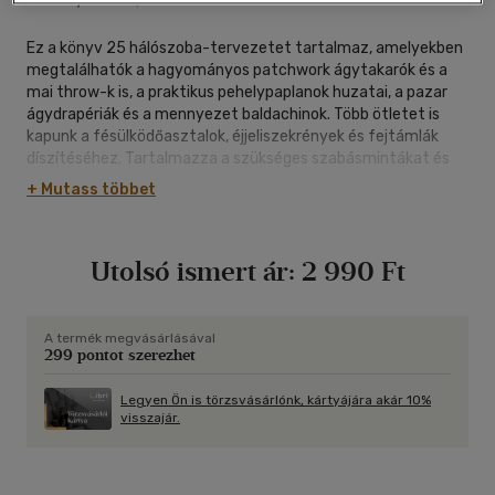
Ez a könyv 25 hálószoba-tervezetet tartalmaz, amelyekben
megtalálhatók a hagyományos patchwork ágytakarók és a
mai throw-k is, a praktikus pehelypaplanok huzatai, a pazar
ágydrapériák és a mennyezet baldachinok. Több ötletet is
kapunk a fésülködőasztalok, éjjeliszekrények és fejtámlák
díszítéséhez. Tartalmazza a szükséges szabásmintákat és
az alapvető varrásmódokat. Ezen kívül részletes segítséget
+ Mutass többet
nyújt a párnák leméréshez és az anyag kiválasztásához.
Utolsó ismert ár:
2 990 Ft
A termék megvásárlásával
299 pontot szerezhet
Legyen Ön is törzsvásárlónk, kártyájára akár 10%
visszajár.