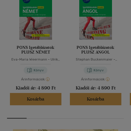
PONS Igetáblázatok
PONS Igetáblázatok
PLUSZ NÉMET
PLUSZ ANGOL
Eva-Maria Weermann
-
Ulrike
Stephan Buckenmaier
-
Wolk
Samantha Scott
Könyv
Könyv
Árinformációk
Árinformációk
Kiadói ár:
4 890 Ft
Kiadói ár:
4 890 Ft
Kosárba
Kosárba