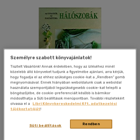
Személyre szabott könyvajánlatok!
Tisztelt Vásárlónk! Annak érdekében, hogy az ízléséhez minél
közelebb álló könyveket tudjunk a figyelmébe ajánlani, arra kérjük,
hogy fogadja el az ehhez szükséges cookie-kat a „Rendben” gomb
megnyomásával. Ennek hiányában weboldalunk csak a weboldal
használata szempontjából legszükségesebb cookie-kat telepíti a
böngészőjébe, de cookie-preferenciáit később is bármikor
módosíthatja a Süti beállítások menüpontban. További részletekért
olvassa el a
Libri Könyvkereskedelmi Kft. adatkezelési
tájékoztatóját
!
Kívánságlistához adom
Megosztom
Rendben
Süti beállítások
Trivium Kiadó Kft.
|
1999
|
magyar nyelvű
|
cérnafűzött,
keménytáblás
|
80 oldal