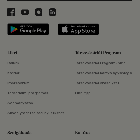
Libri a Facebookon
Libri a Youtube-on
Libri az Instagramon
Libri a LinkedInen
Libri applikáció Szerezd meg: Google P
Libri applikáció 
Libri
Törzsvásárlói Program
Rólunk
Törzsvásárlói Programunkról
Karrier
Törzsvásárlói Kártya egyenlege
Impresszum
Törzsvásárlói szabályzat
Társadalmi programok
Libri App
Adományozás
Akadálymentesítési nyilatkozat
Szolgáltatás
Kultúra