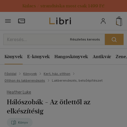
Kulacs / strandtáska most csak 1499 Ft!
Törzsvásárlói Kártya adatai
Részletes keresés
Könyvek
E-könyvek
Hangoskönyvek
Antikvár
Zene,
Főoldal
Könyvek
Kert, ház, otthon
Otthon és lakberendezés
Lakberendezés, belsőépítészet
Heather Luke
Hálószobák
- Az ötlettől az
elkészítésig
Könyv