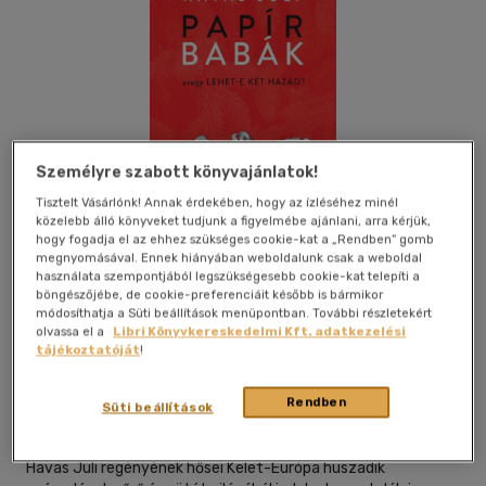
Személyre szabott könyvajánlatok!
Tisztelt Vásárlónk! Annak érdekében, hogy az ízléséhez minél
közelebb álló könyveket tudjunk a figyelmébe ajánlani, arra kérjük,
hogy fogadja el az ehhez szükséges cookie-kat a „Rendben” gomb
megnyomásával. Ennek hiányában weboldalunk csak a weboldal
használata szempontjából legszükségesebb cookie-kat telepíti a
böngészőjébe, de cookie-preferenciáit később is bármikor
módosíthatja a Süti beállítások menüpontban. További részletekért
olvassa el a
Libri Könyvkereskedelmi Kft. adatkezelési
Beleolvasok
Kívánságlistához adom
Megosztom
tájékoztatóját
!
(2 vélemény)
Rendben
Süti beállítások
Kalligram Kiadó
|
2024
|
magyar nyelvű
Havas Juli regényének hősei Kelet-Európa huszadik