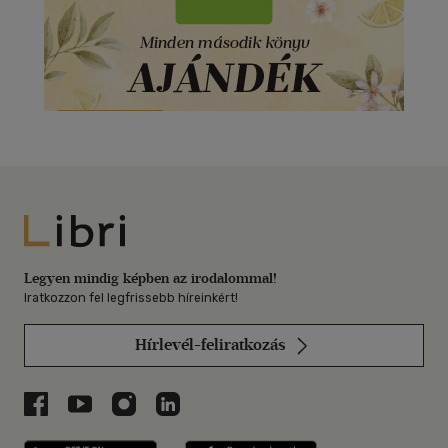
Libri
Legyen mindig képben az irodalommal!
Iratkozzon fel legfrissebb híreinkért!
Hírlevél-feliratkozás
Libri a Facebookon
Libri a Youtube-on
Libri az Instagramon
Libri a LinkedInen