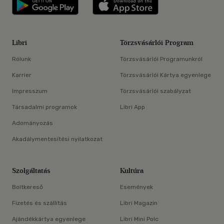
Libri applikáció Szerezd meg: Google P
Libri applikáció 
Libri
Törzsvásárlói Program
Rólunk
Törzsvásárlói Programunkról
Karrier
Törzsvásárlói Kártya egyenlege
Impresszum
Törzsvásárlói szabályzat
Társadalmi programok
Libri App
Adományozás
Akadálymentesítési nyilatkozat
Szolgáltatás
Kultúra
Boltkereső
Események
Fizetés és szállítás
Libri Magazin
Ajándékkártya egyenlege
Libri Mini Polc