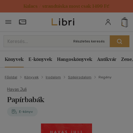
Kulacs / strandtáska most csak 1499 Ft!
Törzsvásárlói Kártya adatai
Részletes keresés
Könyvek
E-könyvek
Hangoskönyvek
Antikvár
Zene,
Főoldal
Könyvek
Irodalom
Szépirodalom
Regény
Havas Juli
Papírbabák
E-könyv