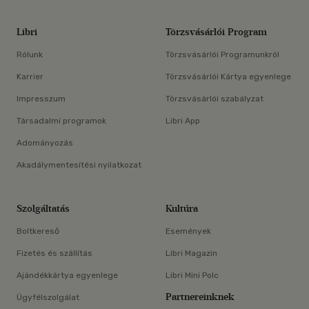
Libri
Törzsvásárlói Program
Rólunk
Törzsvásárlói Programunkról
Karrier
Törzsvásárlói Kártya egyenlege
Impresszum
Törzsvásárlói szabályzat
Társadalmi programok
Libri App
Adományozás
Akadálymentesítési nyilatkozat
Szolgáltatás
Kultúra
Boltkereső
Események
Fizetés és szállítás
Libri Magazin
Ajándékkártya egyenlege
Libri Mini Polc
Partnereinknek
Ügyfélszolgálat