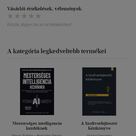
Vásárlói értékelések, vélemények
Kérjük, lépjen be az értékeléshez!
A kategória legkedveltebb termékei
Mesterséges intelligencia
A Szoftverfejlesztő
kezdőknek
Kézikönyve
Enczi Zoltán
-
Malcolm Show
Orosz Gergely