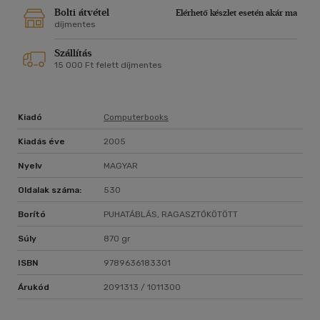
Bolti átvétel
Elérhető készlet esetén akár ma
díjmentes
Szállítás
15 000 Ft felett díjmentes
Kiadó
Computerbooks
Kiadás éve
2005
Nyelv
MAGYAR
Oldalak száma:
530
Borító
PUHATÁBLÁS, RAGASZTÓKÖTÖTT
Súly
870 gr
ISBN
9789636183301
Árukód
2091313 / 1011300