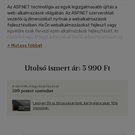
Az ASP.NET technológia az egyik legizgalmasabb újítás a
web-alkalmazások világában. Az ASP.NET szerveroldali
vezérlői új dimenziókat nyitnak a webalkalmazások
fejlesztésében. Ha Ön webalkalmazásokat fejleszt vagy
egyelőre csak tervezi ezen alkalmazások fejlesztését, és
szeretne egy átfogó, könnyen érthető referenciaművet az
ASP.NET szerveroldali vezérlők programozásáról, akkor ez a
+ Mutass többet
könyv nélkülözhetetlen, állandó társa lesz. A könyv
érthetően, rendszeresen és részletesen mutatja be az
ASP.NET szerveroldali HTML vezérlőit, web vezérlőit és mobil
Utolsó ismert ár:
5 990 Ft
vezérlőit, leírja ezen vezérlők felépítését és tulajdonságait, és
több mint 200 példaalkalmazással illusztrálja ezek
használatát és programozását. Az összes példaalkalmazás
(C# és VB.NET változatban) a szerző webhelyén
A termék megvásárlásával
599 pontot szerezhet
(www.hatvany-online.net/aspdonet) online kipróbálható és a
teljes forráskód letölthető.
Legyen Ön is törzsvásárlónk, kártyájára akár 10%
visszajár.