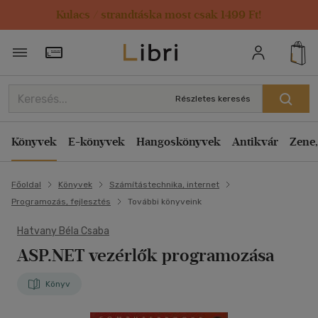
Kulacs / strandtáska most csak 1499 Ft!
Törzsvásárlói Kártya adatai
Részletes keresés
Könyvek
E-könyvek
Hangoskönyvek
Antikvár
Zene,
Főoldal
Könyvek
Számítástechnika, internet
Programozás, fejlesztés
További könyveink
Hatvany Béla Csaba
ASP.NET vezérlők programozása
Könyv