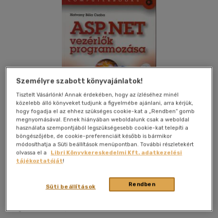
Személyre szabott könyvajánlatok!
Tisztelt Vásárlónk! Annak érdekében, hogy az ízléséhez minél
közelebb álló könyveket tudjunk a figyelmébe ajánlani, arra kérjük,
hogy fogadja el az ehhez szükséges cookie-kat a „Rendben” gomb
megnyomásával. Ennek hiányában weboldalunk csak a weboldal
használata szempontjából legszükségesebb cookie-kat telepíti a
böngészőjébe, de cookie-preferenciáit később is bármikor
módosíthatja a Süti beállítások menüpontban. További részletekért
olvassa el a
Libri Könyvkereskedelmi Kft. adatkezelési
tájékoztatóját
!
Kívánságlistához adom
Megosztom
Rendben
Süti beállítások
Computerbooks
|
2005
|
magyar nyelvű
|
puhatáblás,
ragasztókötött
|
530 oldal