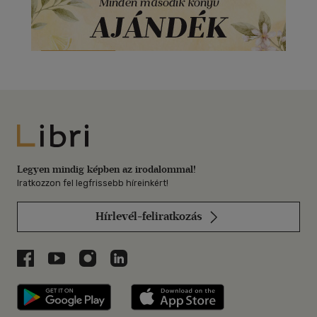
Libri
Legyen mindig képben az irodalommal!
Iratkozzon fel legfrissebb híreinkért!
Hírlevél-feliratkozás
Libri a Facebookon
Libri a Youtube-on
Libri az Instagramon
Libri a LinkedInen
Libri applikáció Szerezd meg: Google P
Libri applikáció 