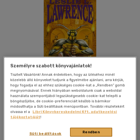
Személyre szabott könyvajánlatok!
Tisztelt Vásárlónk! Annak érdekében, hogy az ízléséhez minél
közelebb álló könyveket tudjunk a figyelmébe ajánlani, arra kérjük,
hogy fogadja el az ehhez szükséges cookie-kat a „Rendben” gomb
megnyomásával. Ennek hiányában weboldalunk csak a weboldal
használata szempontjából legszükségesebb cookie-kat telepíti a
böngészőjébe, de cookie-preferenciáit később is bármikor
Kívánságlistához adom
Megosztom
módosíthatja a Süti beállítások menüpontban. További részletekért
olvassa el a
Libri Könyvkereskedelmi Kft. adatkezelési
tájékoztatóját
!
Studium Plusz Könyvkiadó
|
2010
|
magyar nyelvű
Rendben
|
ragasztott
|
484 oldal
Süti beállítások