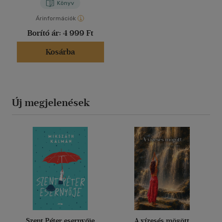
Könyv
Árinformációk
Borító ár:
4 999 Ft
Kosárba
Új megjelenések
Szent Péter esernyője
A vízesés mögött