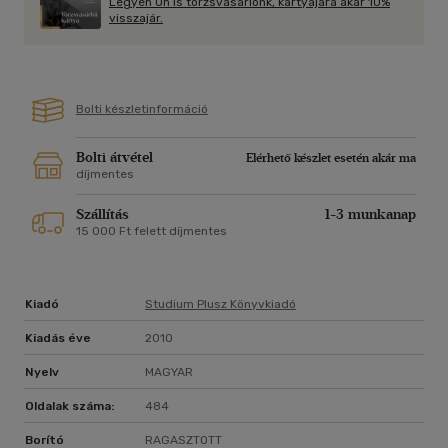
Legyen Ön is törzsvásárlónk, kártyájára akár 10%
visszajár.
Bolti készletinformáció
Bolti átvétel
Elérhető készlet esetén akár ma
díjmentes
Szállítás
1-3 munkanap
15 000 Ft felett díjmentes
Kiadó
Studium Plusz Könyvkiadó
Kiadás éve
2010
Nyelv
MAGYAR
Oldalak száma:
484
Borító
RAGASZTOTT