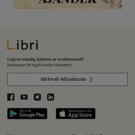
Libri
Legyen mindig képben az irodalommal!
Iratkozzon fel legfrissebb híreinkért!
Hírlevél-feliratkozás
Libri a Facebookon
Libri a Youtube-on
Libri az Instagramon
Libri a LinkedInen
Libri applikáció Szerezd meg: Google P
Libri applikáció 