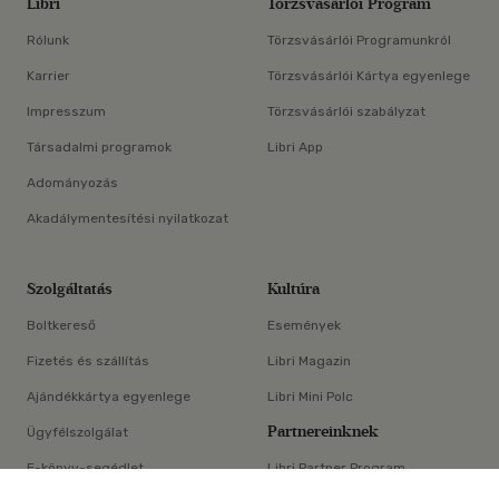
Libri
Törzsvásárlói Program
Rólunk
Törzsvásárlói Programunkról
Karrier
Törzsvásárlói Kártya egyenlege
Impresszum
Törzsvásárlói szabályzat
Társadalmi programok
Libri App
Adományozás
Akadálymentesítési nyilatkozat
Szolgáltatás
Kultúra
Boltkereső
Események
Fizetés és szállítás
Libri Magazin
Ajándékkártya egyenlege
Libri Mini Polc
Partnereinknek
Ügyfélszolgálat
E-könyv-segédlet
Libri Partner Program
×