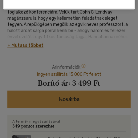
Tudósok utaznak Törökországba, egy hettita kultúrával
foglalkozó konferenciára. Velük tart John C. Lendvay
magánzsaru is, hogy egy kellemetlen feladatnak eleget
tegyen. A repülőgépen megölik az egyik neves professzort, a
halott arcát sárga porral kenik be - ahogy három és fél ezer
évvel ezelőtt egy titkos társaság tagjai, Hannahanna méhei,
az áldozataikét. A konferencia helyszínén tovább
+ Mutass többet
folytatódnak a gyilkosságok. Lendvay ekkor munkához lát.
Aztán kis híján őt is megölik. Lendvay ekkor megelégeli az
életveszélyt, összecsomagol, veszi a kalapját és... marad.
Árinformációk
Vajon sikerül-e megtalálnia Hannahanna elrejtett templomát
és a gyilkos "méheket"? Fény derül-e az ősi titokra? Leslie L.
Ingyen szállítás 15 000 Ft felett
Lawrence izgalmas regénye a "török Riviérára" kalauzol
Borító ár:
3 499 Ft
bennünket, ahol holdas éjszakákon még mindig felsejlenek az
ősi istenek és birodalmak árnyai.
Kosárba
A termék megvásárlásával
349 pontot szerezhet