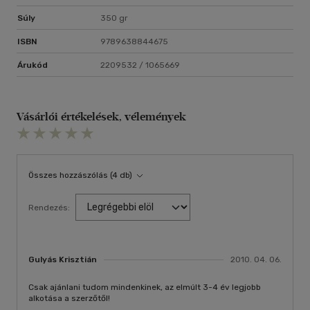
Súly
350 gr
ISBN
9789638844675
Árukód
2209532 / 1065669
Vásárlói értékelések, vélemények
Összes hozzászólás (4 db)
Rendezés:
Gulyás Krisztián
2010. 04. 06.
Csak ajánlani tudom mindenkinek, az elmúlt 3-4 év legjobb
alkotása a szerzőtől!