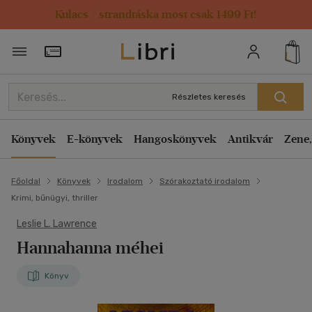
Kulacs / strandtáska most csak 1499 Ft!
Törzsvásárlói Kártya adatai
Részletes keresés
Könyvek
E-könyvek
Hangoskönyvek
Antikvár
Zene,
Főoldal
Könyvek
Irodalom
Szórakoztató irodalom
Krimi, bűnügyi, thriller
Leslie L. Lawrence
Hannahanna méhei
Könyv