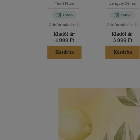
korától 1848-i
Tea Stilton
Lengyel Dénes
Könyv
Könyv
Árinformációk
Árinformációk
Kiadói ár:
Kiadói ár:
4 999 Ft
3 999 Ft
Kosárba
Kosárba