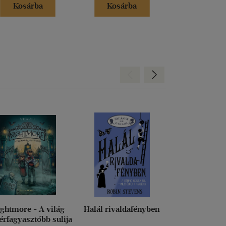
Kosárba
Kosárba
Kosár
Hátra
Előre
ghtmore - A világ
Halál rivaldafényben
Dragalád vi
érfagyasztóbb sulija