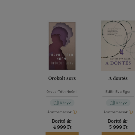
Örökölt sors
A döntés
Orvos-Tóth Noémi
Edith Eva Eger
Könyv
Könyv
Árinformációk
Árinformációk
Borító ár:
Borító ár:
4 999 Ft
5 999 Ft