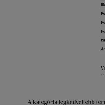
Il
Fo
Fo
F
IS
Á
V
Ké
A kategória legkedveltebb te