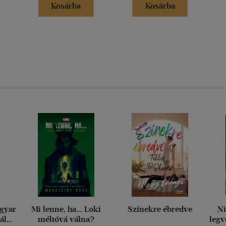
Kosárba
Kosárba
agyar
Mi lenne, ha... Loki
Színekre ébredve
Ni
ály
méltóvá válna?
legv