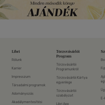
Libri
Törzsvásárlói
Sz
Program
Rólunk
Bo
Törzsvásárlói
Karrier
Fi
Programunkról
Impresszum
Aj
Törzsvásárlói Kártya
eg
egyenlege
Társadalmi programok
Üg
Törzsvásárlói
Adományozás
szabályzat
E-
Akadálymentesítési
Libri App