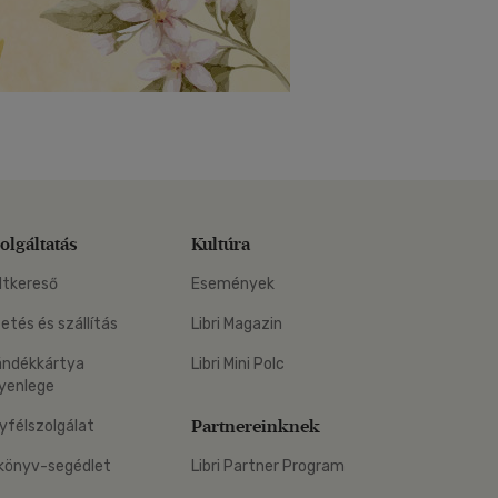
olgáltatás
Kultúra
ltkereső
Események
zetés és szállítás
Libri Magazin
ándékkártya
Libri Mini Polc
yenlege
Partnereinknek
yfélszolgálat
könyv-segédlet
Libri Partner Program