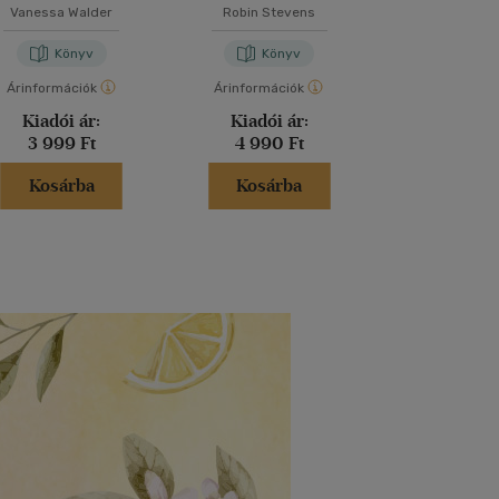
Vanessa Walder
Robin Stevens
M. Kácsor Z
Könyv
Könyv
Kön
Árinformációk
Árinformációk
Árinformáci
Kiadói ár:
Kiadói ár:
Kiadói 
3 999 Ft
4 990 Ft
5 299 
Kosárba
Kosárba
Kosár