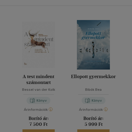
A test mindent
Ellopott gyermekkor
számontart
Bessel van der Kolk
Bibók Bea
Könyv
Könyv
Árinformációk
Árinformációk
Borító ár:
Borító ár:
7 500 Ft
5 999 Ft