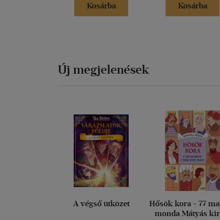
Kosárba
Kosárba
Új megjelenések
A végső ütközet
Hősök kora - 77 m
monda Mátyás kir