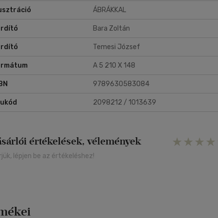
lusztráció
ÁBRÁKKAL
rdító
Bara Zoltán
rdító
Temesi József
ormátum
A 5 210 X 148
BN
9789630583084
rukód
2098212 / 1013639
ásárlói értékelések, vélemények
rjük, lépjen be az értékeléshez!
rmékei