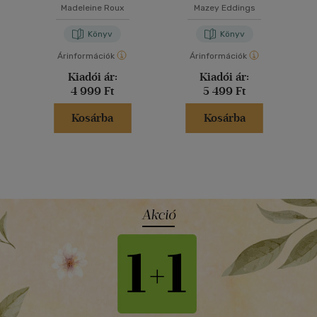
g
Madeleine Roux
Mazey Eddings
Könyv
Könyv
Árinformációk
Árinformációk
Kiadói ár:
Kiadói ár:
4 999 Ft
5 499 Ft
Kosárba
Kosárba