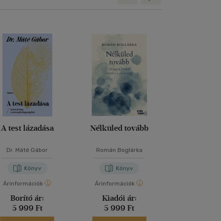
A test lázadása
Nélküled tovább
Elmélked
Dr. Máté Gábor
Román Boglárka
Marcus Aur
Könyv
Könyv
Kön
Árinformációk
Árinformációk
Árinformáci
Borító ár:
Kiadói ár:
Borító 
5 999 Ft
5 999 Ft
2 499 