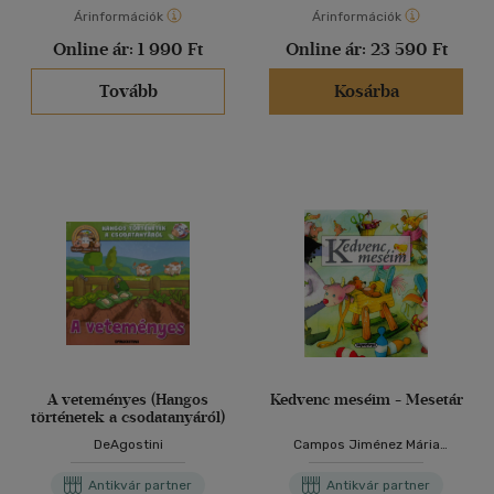
Árinformációk
Árinformációk
Online ár:
1 990 Ft
Online ár:
23 590 Ft
Tovább
Kosárba
A veteményes (Hangos
Kedvenc meséim - Mesetár
történetek a csodatanyáról)
DeAgostini
Campos Jiménez Mária
(Szerk.)
Antikvár partner
Antikvár partner