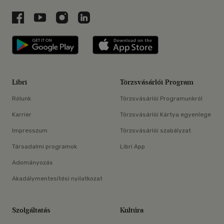
Libri a Facebookon
Libri a Youtube-on
Libri az Instagramon
Libri a LinkedInen
Libri applikáció Szerezd meg: Google P
Libri applikáció 
Libri
Törzsvásárlói Program
Rólunk
Törzsvásárlói Programunkról
Karrier
Törzsvásárlói Kártya egyenlege
Impresszum
Törzsvásárlói szabályzat
Társadalmi programok
Libri App
Adományozás
Akadálymentesítési nyilatkozat
Szolgáltatás
Kultúra