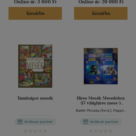
Online ár:
3 800 Ft
Online ár:
29 990 Ft
Kosárba
Kosárba
Tanulságos mesék
Híres Mesék Mesedoboz
(17 világhíres mese 5
kötetben)
Ballér Piroska (ford.), Pappné
Varga Zsuzsa (ford.), Rab
Zsuzsa (ford.), Tony Wolf (ill.),
Antikvár partner
Antikvár partner
Piero Cattaneo (ill.)