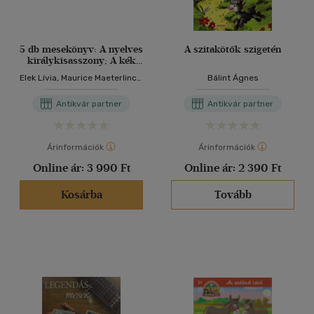
5 db mesekönyv: A nyelves
A szitakötők szigetén
királykisasszony; A kék
madár; Terülj, terülj,
Elek Lívia, Maurice Maeterlinck,
Bálint Ágnes
asztalkám!;
Szöllősi Péter, Palasovszky
Ezeregyéjszaka; A
Ödön, Kovács Magda
Antikvár partner
Antikvár partner
kiskígyó
Árinformációk
Árinformációk
Online ár:
3 990 Ft
Online ár:
2 390 Ft
Kosárba
Tovább