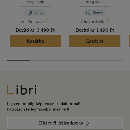
Berg Judit
Berg Judit
Könyv
Könyv
Árinformációk
Árinformációk
Borító ár:
3 490 Ft
Borító ár:
1 490 Ft
Kosárba
Kosárba
Libri
Legyen mindig képben az irodalommal!
Iratkozzon fel legfrissebb híreinkért!
Hírlevél-feliratkozás