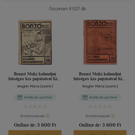
(736)
Összesen
4 027
db
40 db / oldal
Korosztály szerint
Gyermek
(109)
Alkalmaz
0 - 3 év
(11)
3 - 6 év
(42)
mind
(52)
Ifjúsági
(62)
6 -10 év
(25)
Bonzó Muki kalandjai
Bonzó Muki kalandjai
hűséges kis pajtásával Kiss
hűséges kis pajtásával Kiss
10 - 14 év
(25)
Bodrival 13. (Filléres
Bodrival 10. (Filléres
Wagler Mária (szerk.)
Wagler Mária (szerk.)
mesekönyvek)
mesekönyvek)
mind
(12)
Antikvár partner
Antikvár partner
Gyermek és ifjúsági
(50)
Felnőtt
(18)
Árinformációk
Árinformációk
Online ár:
3 800 Ft
Online ár:
3 800 Ft
Nyelv szerint