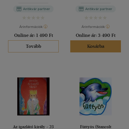
Antikvár partner
Antikvár partner
Árinformációk
Árinformációk
Online ár:
1 490 Ft
Online ár:
3 490 Ft
Tovább
Kosárba
Az igazlátó király - 23
Füttyös (Stancolt