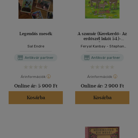
Legendás mesék
A szamár (Kerekerdő- Az
erdőszél lakói 54.)-
állatfigurával
Sal Endre
Feryal Kanbay - Stephan
Gürtler
Antikvár partner
Antikvár partner
Árinformációk
Árinformációk
Online ár:
5 900 Ft
Online ár:
2 900 Ft
Kosárba
Kosárba