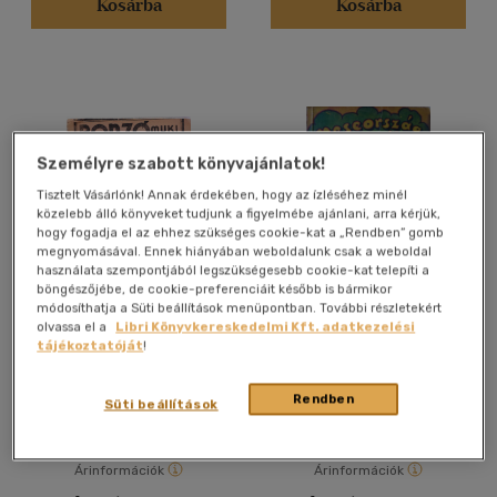
Kosárba
Kosárba
Magyar
(219)
Angol
(8)
Cseh
(1)
Német
(8)
Olasz
(1)
Személyre szabott könyvajánlatok!
Tisztelt Vásárlónk! Annak érdekében, hogy az ízléséhez minél
közelebb álló könyveket tudjunk a figyelmébe ajánlani, arra kérjük,
Vélemény szerint
hogy fogadja el az ehhez szükséges cookie-kat a „Rendben” gomb
megnyomásával. Ennek hiányában weboldalunk csak a weboldal
(15)
használata szempontjából legszükségesebb cookie-kat telepíti a
böngészőjébe, de cookie-preferenciáit később is bármikor
(5)
módosíthatja a Süti beállítások menüpontban. További részletekért
Bonzó Muki kalandjai
Meseország, vidám világ
olvassa el a
Libri Könyvkereskedelmi Kft. adatkezelési
(6)
hűséges kis pajtásával Kiss
tájékoztatóját
!
Bodrival 14. (Filléres
Wagler Mária (szerk.)
Péterffy Tamás
(1)
mesekönyvek)
Rendben
(4000)
Antikvár partner
Antikvár partner
Süti beállítások
Árinformációk
Árinformációk
Alkalmaz