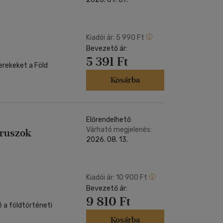
Kiadói ár:
5 990 Ft
Bevezető ár:
5 391 Ft
erekeket a Föld
Kosárba
Előrendelhető
Várható megjelenés:
uruszok
2026. 08. 13.
Kiadói ár:
10 900 Ft
Bevezető ár:
9 810 Ft
 a földtörténeti
Kosárba