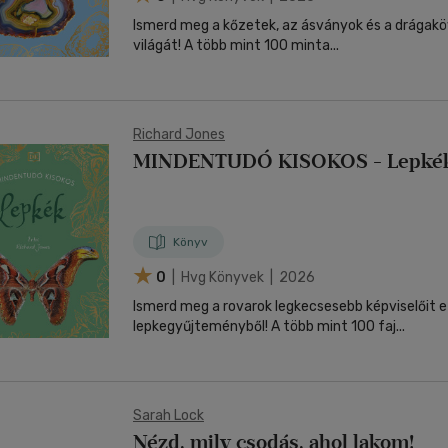
Ismerd meg a kőzetek, az ásványok és a drágak
világát! A több mint 100 minta...
Richard Jones
MINDENTUDÓ KISOKOS - Lepké
Könyv
0
| Hvg Könyvek | 2026
Ismerd meg a rovarok legkecsesebb képviselőit 
lepkegyűjteményből! A több mint 100 faj...
Sarah Lock
Nézd, mily csodás, ahol lakom!