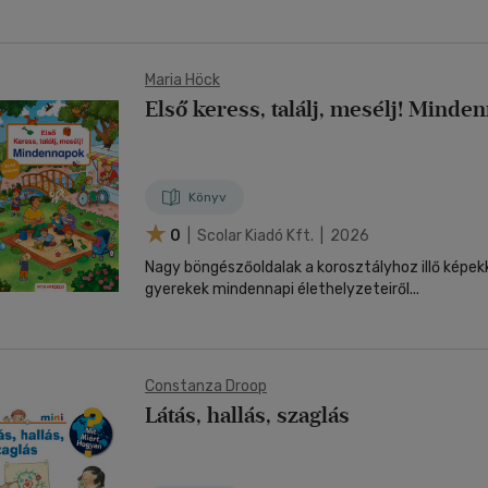
Maria Höck
Első keress, találj, mesélj! Minde
Könyv
0
| Scolar Kiadó Kft. | 2026
Nagy böngészőoldalak a korosztályhoz illő képek
gyerekek mindennapi élethelyzeteiről...
Constanza Droop
Látás, hallás, szaglás