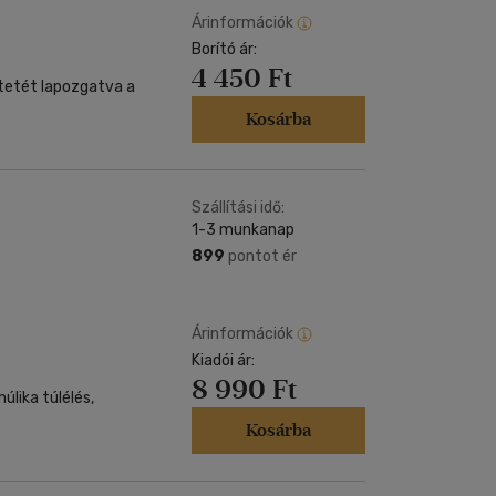
Árinformációk
Borító ár:
4 450 Ft
tetét lapozgatva a
Kosárba
Szállítási idő:
1-3 munkanap
899
pontot ér
Árinformációk
Kiadói ár:
8 990 Ft
úlika túlélés,
Kosárba