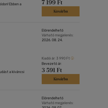
7 199 Ft
ódon! Ebben a
Kosárba
Előrendelhető
Várható megjelenés:
2026. 08. 24.
Kiadói ár:
3 990 Ft
Bevezető ár:
3 591 Ft
udást a kíváncsi
Kosárba
Előrendelhető
Várható megjelenés:
2026. 09. 07.