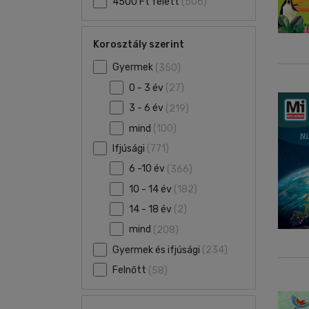
4500 Ft felett
(506)
Korosztály szerint
Gyermek
(350)
0 - 3 év
(27)
3 - 6 év
(219)
mind
(100)
Ifjúsági
(771)
6 -10 év
(366)
10 - 14 év
(182)
14 - 18 év
(2)
mind
(208)
Gyermek és ifjúsági
(234)
Felnőtt
(58)