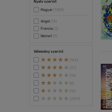
Nyelv szerint
Magyar
(1384)
Angol
(13)
Francia
(3)
Német
(9)
Vélemény szerint
(162)
(37)
(14)
(8)
(10)
(2901)