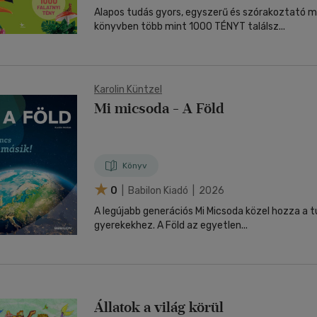
Alapos tudás gyors, egyszerű és szórakoztató m
könyvben több mint 1000 TÉNYT találsz...
Karolin Küntzel
Mi micsoda - A Föld
Könyv
0
| Babilon Kiadó | 2026
A legújabb generációs Mi Micsoda közel hozza a t
gyerekekhez. A Föld az egyetlen...
Állatok a világ körül