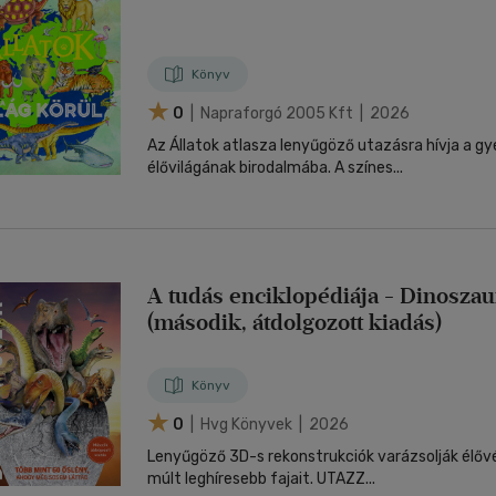
Könyv
0
| Napraforgó 2005 Kft | 2026
Az Állatok atlasza lenyűgöző utazásra hívja a gy
élővilágának birodalmába. A színes...
A tudás enciklopédiája - Dinosza
(második, átdolgozott kiadás)
Könyv
0
| Hvg Könyvek | 2026
Lenyűgöző 3D-s rekonstrukciók varázsolják élővé
múlt leghíresebb fajait. UTAZZ...