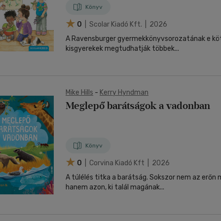
Könyv
0
| Scolar Kiadó Kft. | 2026
A Ravensburger gyermekkönyvsorozatának e kö
kisgyerekek megtudhatják többek...
Mike Hills
-
Kerry Hyndman
Meglepő barátságok a vadonban
Könyv
0
| Corvina Kiadó Kft | 2026
A túlélés titka a barátság. Sokszor nem az erőn m
hanem azon, ki talál magának...