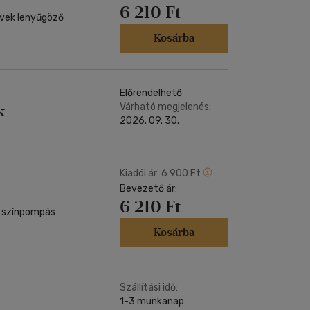
6 210 Ft
övek lenyűgöző
Kosárba
Előrendelhető
Várható megjelenés:
k
2026. 09. 30.
Kiadói ár:
6 900 Ft
Bevezető ár:
6 210 Ft
e színpompás
Kosárba
Szállítási idő:
1-3 munkanap