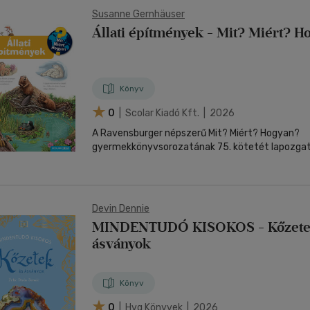
Susanne Gernhäuser
Állati építmények - Mit? Miért? H
Könyv
0
| Scolar Kiadó Kft. | 2026
A Ravensburger népszerű Mit? Miért? Hogyan?
gyermekkönyvsorozatának 75. kötetét lapozgatv
Devin Dennie
MINDENTUDÓ KISOKOS - Kőzete
ásványok
Könyv
0
| Hvg Könyvek | 2026