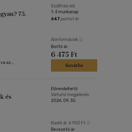
Szállítási idő:
1-3 munkanap
ogyan? 75.
647
pontot ér
Árinformációk
Borító ár:
6 475 Ft
a az...
Kosárba
Előrendelhető
Várható megjelenés:
k és
2026. 09. 30.
Kiadói ár:
6 900 Ft
Bevezető ár: