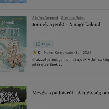
Stefan Gemmel
-
Stefanie Reich
Jönnek a jetik! - A nagy kaland
Könyv
0
| Maxim Könyvkiadó Kft | 2026
Öltözzetek melegen, jönnek a jetik! A Déli-sark legdélibb csücskében,
jól elrejtve élnek a...
Mesék a padlásról - A mélység ad