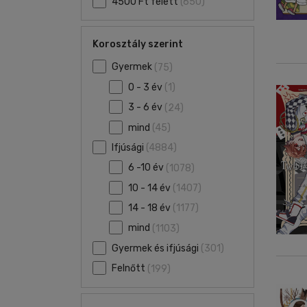
4500 Ft felett
(650)
Korosztály szerint
Gyermek
(75)
0 - 3 év
(1)
3 - 6 év
(24)
mind
(45)
Ifjúsági
(4884)
6 -10 év
(1078)
10 - 14 év
(1407)
14 - 18 év
(1177)
mind
(1103)
Gyermek és ifjúsági
(301)
Felnőtt
(199)