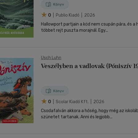
Könyv
0
| Publio Kiadó | 2026
Hallowport partjain a köd nem csupán pára, és a
többet rejt puszta morajnál. Egy...
Usch Luhn
Veszélyben a vadlovak (Póniszív 19
Könyv
0
| Scolar Kiadó Kft. | 2026
Csodafalván akkora a hőség, hogy még az iskolába
szünetet tartanak. Anni és legjobb...