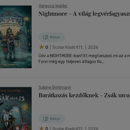
Vanessa Walder
Nightmore - A világ legvérfagyaszt
Könyv
0
| Scolar Kiadó Kft. | 2026
Üdv a NIGHTMORE-ban! Itt megtanulod, mi az a 
Fynn még egy teljesen átlagos fiú...
Sabine Bohlmann
Barátkozás kezdőknek - Zsák utca 
Könyv
0
| Scolar Kiadó Kft. | 2026