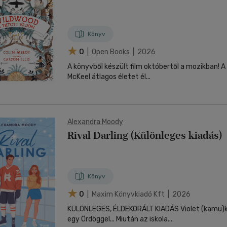
Könyv
0
| Open Books | 2026
A könyvből készült film októbertől a mozikban! A tizenkét éves Prue
McKeel átlagos életet él...
Alexandra Moody
Rival Darling (Különleges kiadás)
Könyv
0
| Maxim Könyvkiadó Kft | 2026
KÜLÖNLEGES, ÉLDEKORÁLT KIADÁS Violet (kamu)kapcsolatba kezd
egy Ördöggel... Miután az iskola...