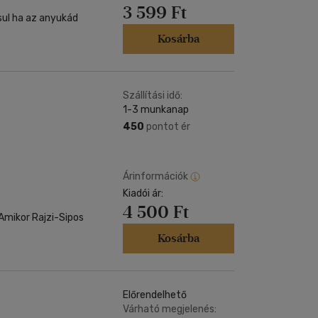
3 599 Ft
sul ha az anyukád
Kosárba
Szállítási idő:
1-3 munkanap
450
pontot ér
Árinformációk
Kiadói ár:
4 500 Ft
Amikor Rajzi-Sipos
Kosárba
Előrendelhető
Várható megjelenés: