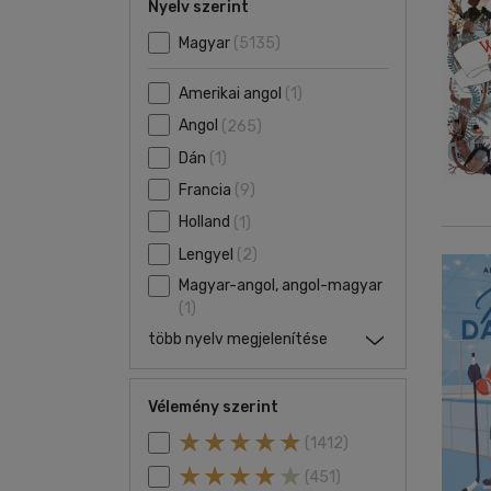
Nyelv szerint
Magyar
(5135)
Amerikai angol
(1)
Angol
(265)
Dán
(1)
Francia
(9)
Holland
(1)
Lengyel
(2)
Magyar-angol, angol-magyar
(1)
több nyelv megjelenítése
Vélemény szerint
(1412)
(451)