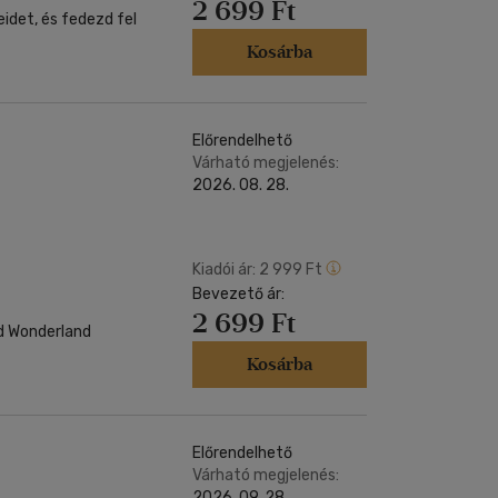
2 699 Ft
eidet, és fedezd fel
Kosárba
Előrendelhető
Várható megjelenés:
2026. 08. 28.
Kiadói ár:
2 999 Ft
Bevezető ár:
2 699 Ft
d Wonderland
Kosárba
Előrendelhető
Várható megjelenés:
2026. 09. 28.