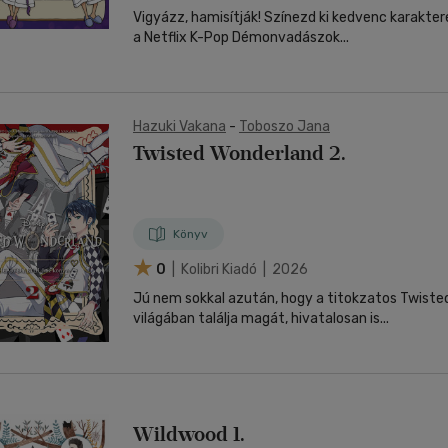
Vigyázz, hamisítják! Színezd ki kedvenc karakter
a Netflix K-Pop Démonvadászok...
Hazuki Vakana
-
Toboszo Jana
Twisted Wonderland 2.
Könyv
0
| Kolibri Kiadó | 2026
Jú nem sokkal azután, hogy a titokzatos Twiste
világában találja magát, hivatalosan is...
Wildwood 1.