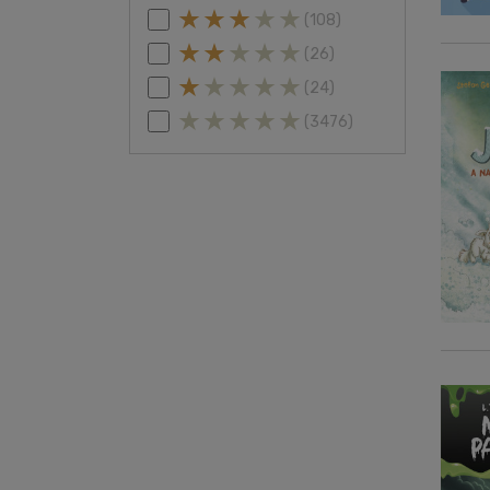
(108)
(26)
(24)
(3476)