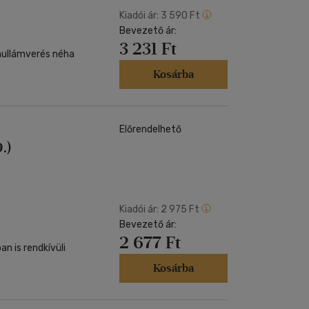
Kiadói ár:
3 590 Ft
Bevezető ár:
3 231 Ft
 hullámverés néha
Kosárba
Előrendelhető
.)
Kiadói ár:
2 975 Ft
Bevezető ár:
2 677 Ft
n is rendkívüli
Kosárba