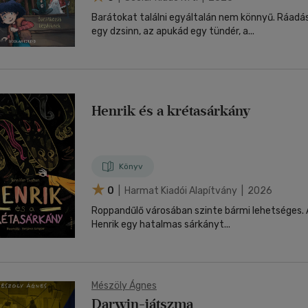
Barátokat találni egyáltalán nem könnyű. Ráadá
egy dzsinn, az apukád egy tündér, a...
Henrik és a krétasárkány
Könyv
0
| Harmat Kiadói Alapítvány | 2026
Roppandűlő városában szinte bármi lehetséges. 
Henrik egy hatalmas sárkányt...
Mészöly Ágnes
Darwin-játszma