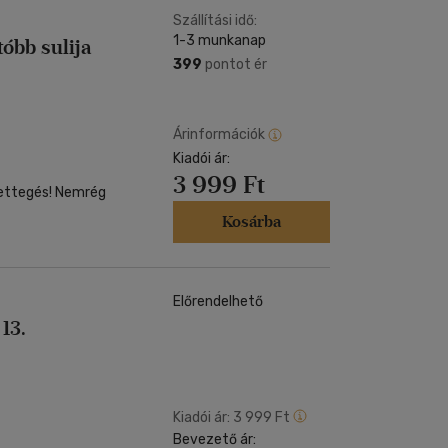
Szállítási idő:
1-3 munkanap
óbb sulija
399
pontot ér
Árinformációk
Kiadói ár:
3 999 Ft
rettegés! Nemrég
Kosárba
Előrendelhető
13.
Kiadói ár:
3 999 Ft
Bevezető ár: