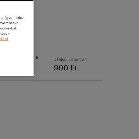
Kártya
Vallás, mitológia
m
Képeslap
és Természet
k a figyelmébe
yv
Naptár
gnyomásával.
ookie-kat
k
Papír, írószer
ítások
lési
ok
ivatott bemutatni a
Utolsó ismert ár:
900 Ft