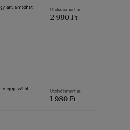
egy lány álmodhat.
Utolsó ismert ár:
2 990 Ft
dit meg igazából
Utolsó ismert ár:
1 980 Ft