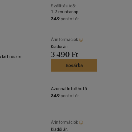
Szállítási idő:
1-3 munkanap
349
pontot ér
Árinformációk
Kiadói ár:
3 490 Ft
a két részre
Kosárba
Azonnal letölthető
349
pontot ér
Árinformációk
Kiadói ár: