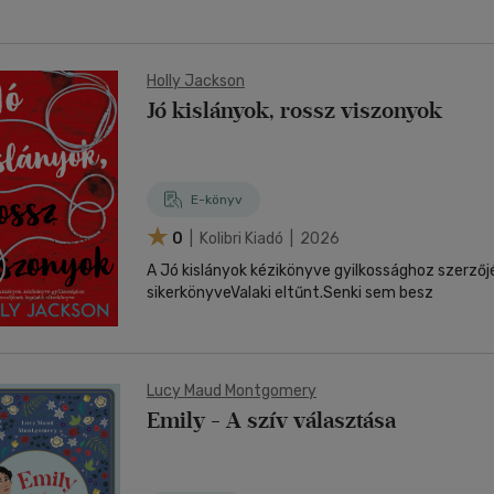
Holly Jackson
Jó kislányok, rossz viszonyok
E-könyv
0
| Kolibri Kiadó | 2026
A Jó kislányok kézikönyve gyilkossághoz szerzőj
sikerkönyveValaki eltűnt.Senki sem besz
Lucy Maud Montgomery
Emily - A szív választása