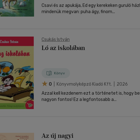
Csavi és az apukája, Ed egy kerekeken guruló ház
mindenük megvan: puha ágy, finom...
Csukás István
Ló az iskolában
Könyv
0
| Könyvmolyképző Kiadó Kft. | 2026
Azzal kell kezdenem ezt a történetet is, hogy
nagyon fontos! Ez a legfontosabb a...
Az új nagyi