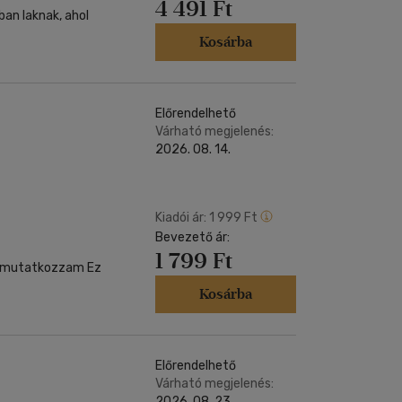
4 491 Ft
ban laknak, ahol
Kosárba
Előrendelhető
Várható megjelenés:
2026. 08. 14.
Kiadói ár:
1 999 Ft
Bevezető ár:
1 799 Ft
 bemutatkozzam Ez
Kosárba
Előrendelhető
Várható megjelenés:
2026. 08. 23.