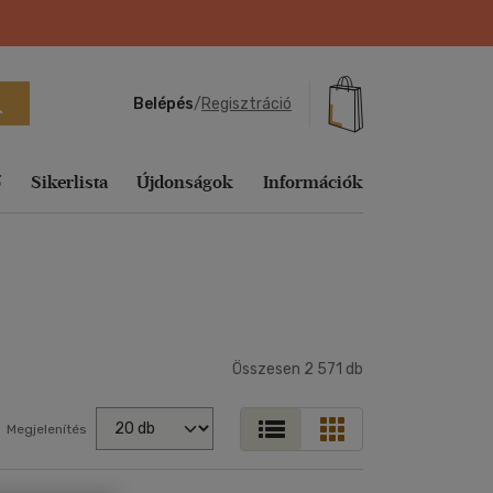
Belépés
/
Regisztráció
ő
Sikerlista
Újdonságok
Információk
Ajándék
Sikerlisták
yelvű
ág
echnika,
Tankönyvek, segédkönyvek
Útifilm
Sport, természetjárás
Fejlesztő
Utazás
Tudomány és Természet
Vallás, mitológia
Ajándékkártyák
Heti sikerlista
játékok
Társ. tudományok
Vígjáték
Tankönyvek, segédkönyvek
Vallás, mitológia
Utazás
Egyéb áru,
Aktuális
zeneelmélet
Könyves
szolgáltatás
Történelem
Western
Társ. tudományok
Vallás, mitológia
Összesen
Előrendelhető
2 571
db
kiegészítők
s
k,
Folyóirat, újság
Tudomány és Természet
Zene, musical
Történelem
E-könyv
vek
Földgömb
sikerlista
Megjelenítés
Utazás
Tudomány és Természet
ományok
Játék
Vallás, mitológia
Utazás