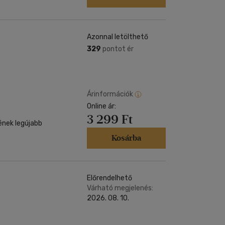
Azonnal letölthető
329
pontot ér
Árinformációk
Online ár:
3 299 Ft
ének legújabb
Kosárba
Előrendelhető
Várható megjelenés:
2026. 08. 10.