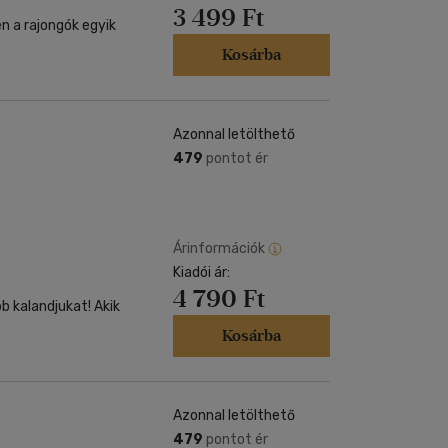
3 499 Ft
n a rajongók egyik
Kosárba
Azonnal letölthető
479
pontot ér
Árinformációk
Kiadói ár:
4 790 Ft
bb kalandjukat! Akik
Kosárba
Azonnal letölthető
479
pontot ér