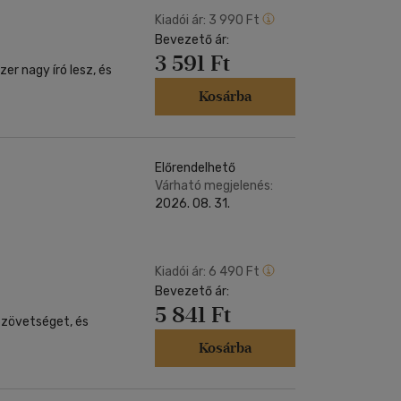
Kiadói ár:
3 990 Ft
Bevezető ár:
3 591 Ft
er nagy író lesz, és
Kosárba
Előrendelhető
Várható megjelenés:
2026. 08. 31.
Kiadói ár:
6 490 Ft
Bevezető ár:
5 841 Ft
Szövetséget, és
Kosárba