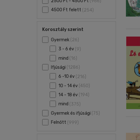
2500 Ft - 4500 Ft
(966)
4500 Ft felett
(254)
Korosztály szerint
Gyermek
(26)
3 - 6 év
(9)
mind
(16)
Ifjúsági
(1286)
6 -10 év
(216)
10 - 14 év
(450)
14 - 18 év
(194)
mind
(375)
Gyermek és ifjúsági
(75)
Felnőtt
(999)