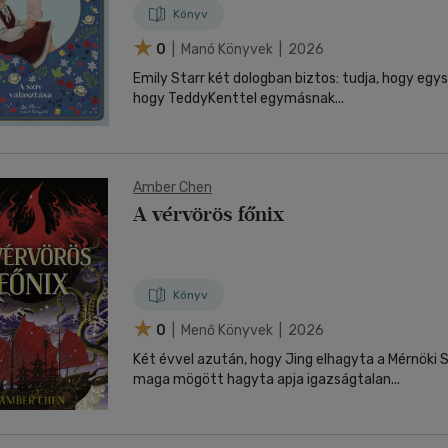
Könyv
0
| Manó Könyvek | 2026
Emily Starr két dologban biztos: tudja, hogy egysz
hogy TeddyKenttel egymásnak...
Amber Chen
A vérvörös főnix
Könyv
0
| Menő Könyvek | 2026
Két évvel azután, hogy Jing elhagyta a Mérnöki 
maga mögött hagyta apja igazságtalan...