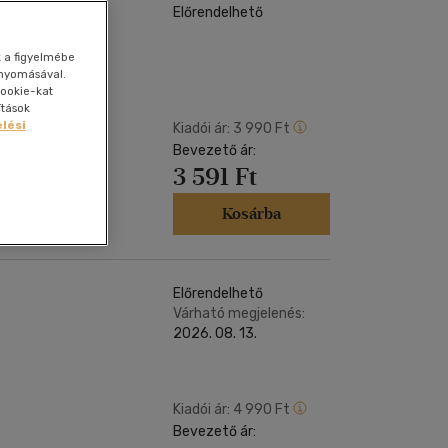
Kártya
Előrendelhető
Vallás, mitológia
m
Képeslap
és Természet
k a figyelmébe
yv
Naptár
gnyomásával.
ookie-kat
k
Papír, írószer
ítások
lési
ok
Kiadói ár:
3 990 Ft
Bevezető ár:
3 591 Ft
iskolába, egy
Kosárba
Előrendelhető
Várható megjelenés:
2026. 08. 13.
Kiadói ár:
4 990 Ft
Bevezető ár: