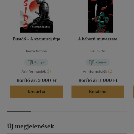
Busidó - A szamuráj útja
A háború művészete
Inazo Nitobe
Szun-Ce
Könyv
Könyv
Árinformációk
Árinformációk
Borító ár:
3 990 Ft
Borító ár:
1 999 Ft
Kosárba
Kosárba
Új megjelenések