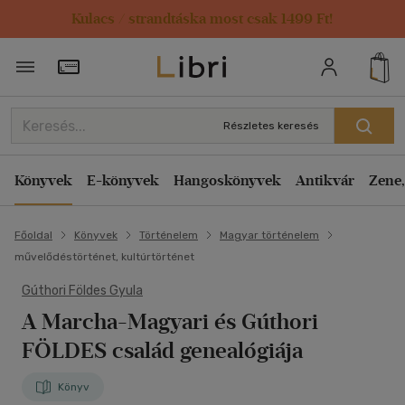
Kulacs / strandtáska most csak 1499 Ft!
Törzsvásárlói Kártya adatai
Részletes keresés
Könyvek
E-könyvek
Hangoskönyvek
Antikvár
Zene,
Főoldal
Könyvek
Történelem
Magyar történelem
művelődéstörténet, kultúrtörténet
Gúthori Földes Gyula
A Marcha-Magyari és Gúthori
FÖLDES család genealógiája
Könyv