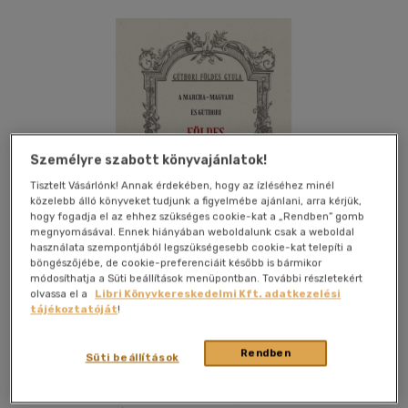
Személyre szabott könyvajánlatok!
Tisztelt Vásárlónk! Annak érdekében, hogy az ízléséhez minél
közelebb álló könyveket tudjunk a figyelmébe ajánlani, arra kérjük,
hogy fogadja el az ehhez szükséges cookie-kat a „Rendben” gomb
megnyomásával. Ennek hiányában weboldalunk csak a weboldal
használata szempontjából legszükségesebb cookie-kat telepíti a
böngészőjébe, de cookie-preferenciáit később is bármikor
módosíthatja a Süti beállítások menüpontban. További részletekért
olvassa el a
Libri Könyvkereskedelmi Kft. adatkezelési
tájékoztatóját
!
Kívánságlistához adom
Megosztom
Rendben
Süti beállítások
Nemzeti Örökség Kiadó
|
2026
|
magyar nyelvű
|
puhatáblás,