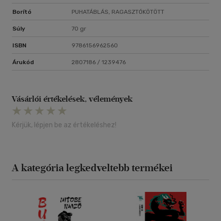
Borító
PUHATÁBLÁS, RAGASZTÓKÖTÖTT
Súly
70 gr
ISBN
9786156962560
Árukód
2807186 / 1239476
Vásárlói értékelések, vélemények
Kérjük, lépjen be az értékeléshez!
A kategória legkedveltebb termékei