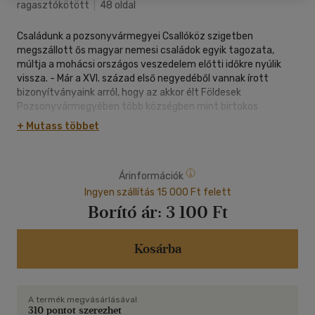
ragasztókötött
|
48 oldal
Családunk a pozsonyvármegyei Csallóköz szigetben
megszállott ős magyar nemesi családok egyik tagozata,
múltja a mohácsi országos veszedelem előtti időkre nyúlik
vissza. - Már a XVI. század első negyedéből vannak írott
bizonyítványaink arról, hogy az akkor élt Földesek
Pozsonyvármegyében több községben mint birtokos
nemesek voltak letelepülve.
+ Mutass többet
A szerző a család történetét és leszármazási fáját állította
össze.
Árinformációk
A könyv az eredeti kiadás reprint változata.
Ingyen szállítás 15 000 Ft felett
Borító ár:
3 100 Ft
Kosárba
A termék megvásárlásával
310 pontot szerezhet