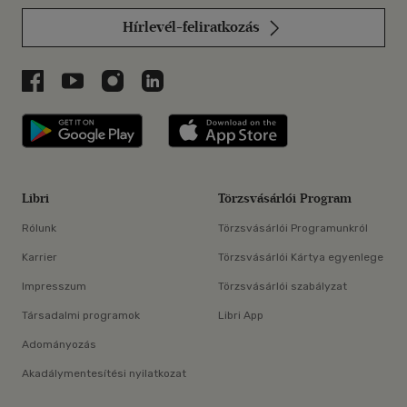
Hírlevél-feliratkozás
Libri a Facebookon
Libri a Youtube-on
Libri az Instagramon
Libri a LinkedInen
Libri applikáció Szerezd meg: Google P
Libri applikáció 
Libri
Törzsvásárlói Program
Rólunk
Törzsvásárlói Programunkról
Karrier
Törzsvásárlói Kártya egyenlege
Impresszum
Törzsvásárlói szabályzat
Társadalmi programok
Libri App
Adományozás
Akadálymentesítési nyilatkozat