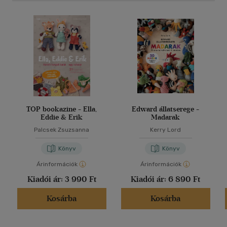
TOP bookazine - Ella,
Edward állatserege -
Eddie & Erik
Madarak
Palcsek Zsuzsanna
Kerry Lord
Könyv
Könyv
Árinformációk
Árinformációk
Kiadói ár:
3 990 Ft
Kiadói ár:
6 890 Ft
Kosárba
Kosárba