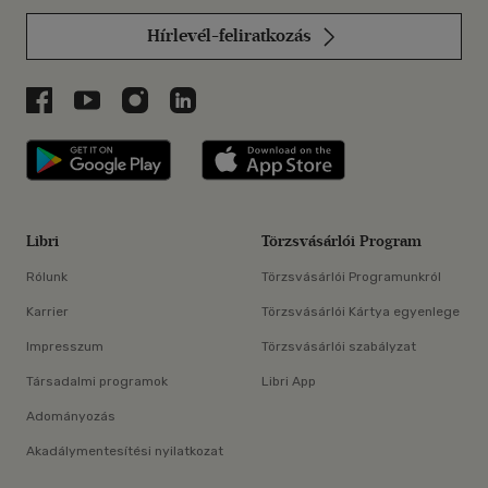
Hírlevél-feliratkozás
Libri a Facebookon
Libri a Youtube-on
Libri az Instagramon
Libri a LinkedInen
Libri applikáció Szerezd meg: Google P
Libri applikáció 
Libri
Törzsvásárlói Program
Rólunk
Törzsvásárlói Programunkról
Karrier
Törzsvásárlói Kártya egyenlege
Impresszum
Törzsvásárlói szabályzat
Társadalmi programok
Libri App
Adományozás
Akadálymentesítési nyilatkozat