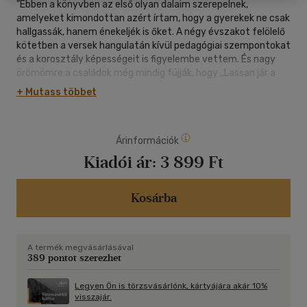
"Ebben a könyvben az első olyan dalaim szerepelnek,
amelyeket kimondottan azért írtam, hogy a gyerekek ne csak
hallgassák, hanem énekeljék is őket. A négy évszakot felölelő
kötetben a versek hangulatán kívül pedagógiai szempontokat
és a korosztály képességeit is figyelembe vettem. És nagy
örömömre a családok még mindig fújják, hogy ,,Lassan jár a
csigabiga...", vagy hogy ,,Csepp, csepp, csepereg...". Remélem,
+ Mutass többet
ti is élvezettel hallgatjátok és hamarosan a szüleitekkel
együtt éneklitek majd ezeket a dalokat!" Gryllus Vilmos
A kötet, amelyhez Szert-Szabó Dorottya készített játékos,
Árinformációk
vidám illusztrációkat, a hozzácsomagolt CD-nek
köszönhetően most először forgatható és hallgatható
Kiadói ár:
3 899 Ft
egyszerre. A Magyar népdalok, a Kirándulós dalok és a
Biciklizős dalok után ezzel a kiadvánnyal válik teljessé Gryllus
Vilmos Dalok-sorozata.
Kosárba
A termék megvásárlásával
389 pontot szerezhet
Legyen Ön is törzsvásárlónk, kártyájára akár 10%
visszajár.