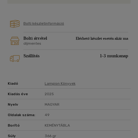
Bolti készletinformáció
Bolti átvétel
Elérhető készlet esetén akár ma
díjmentes
Szállítás
1-3 munkanap
Kiadó
Lampion Könyvek
Kiadás éve
2025
Nyelv
MAGYAR
Oldalak száma:
49
Borító
KEMÉNYTÁBLA
Súly
366 gr