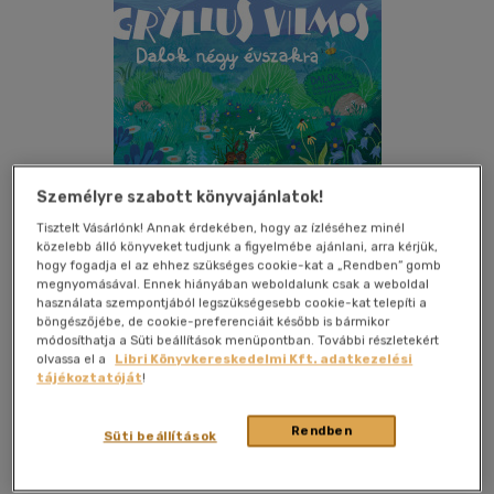
Személyre szabott könyvajánlatok!
Tisztelt Vásárlónk! Annak érdekében, hogy az ízléséhez minél
közelebb álló könyveket tudjunk a figyelmébe ajánlani, arra kérjük,
hogy fogadja el az ehhez szükséges cookie-kat a „Rendben” gomb
megnyomásával. Ennek hiányában weboldalunk csak a weboldal
használata szempontjából legszükségesebb cookie-kat telepíti a
böngészőjébe, de cookie-preferenciáit később is bármikor
módosíthatja a Süti beállítások menüpontban. További részletekért
Kívánságlistához adom
Megosztom
olvassa el a
Libri Könyvkereskedelmi Kft. adatkezelési
tájékoztatóját
!
Lampion Könyvek
|
2025
|
magyar nyelvű
|
keménytábla
|
49
Rendben
Süti beállítások
oldal