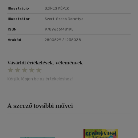
Illusztráció
SZÍNES KÉPEK
Illusztrátor
Szert-Szabó Dorottya
ISBN
9789636148195
Árukód
2800829 / 1235038
Vásárlói értékelések, vélemények
Kérjük, lépjen be az értékeléshez!
A szerző további művei