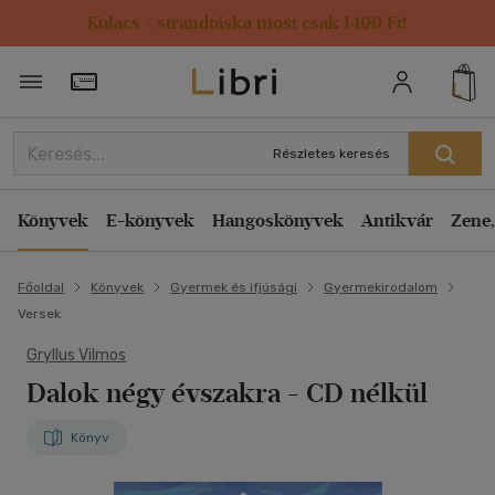
Kulacs / strandtáska most csak 1499 Ft!
Törzsvásárlói Kártya adatai
Részletes keresés
Könyvek
E-könyvek
Hangoskönyvek
Antikvár
Zene,
Főoldal
Könyvek
Gyermek és ifjúsági
Gyermekirodalom
Versek
Gryllus Vilmos
Dalok négy évszakra - CD nélkül
Könyv