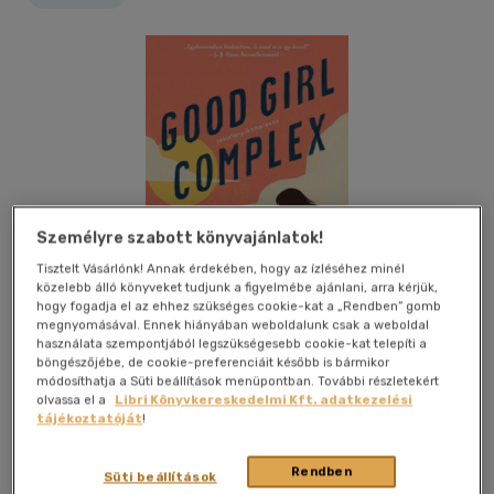
Személyre szabott könyvajánlatok!
Tisztelt Vásárlónk! Annak érdekében, hogy az ízléséhez minél
közelebb álló könyveket tudjunk a figyelmébe ajánlani, arra kérjük,
hogy fogadja el az ehhez szükséges cookie-kat a „Rendben” gomb
megnyomásával. Ennek hiányában weboldalunk csak a weboldal
használata szempontjából legszükségesebb cookie-kat telepíti a
böngészőjébe, de cookie-preferenciáit később is bármikor
módosíthatja a Süti beállítások menüpontban. További részletekért
olvassa el a
Libri Könyvkereskedelmi Kft. adatkezelési
Kívánságlistához adom
Megosztom
tájékoztatóját
!
(2 vélemény)
Rendben
Süti beállítások