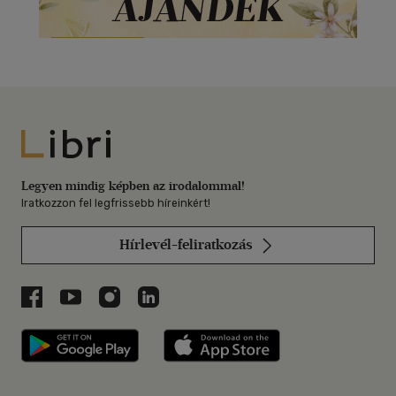
Libri
Legyen mindig képben az irodalommal!
Iratkozzon fel legfrissebb híreinkért!
Hírlevél-feliratkozás
Libri a Facebookon
Libri a Youtube-on
Libri az Instagramon
Libri a LinkedInen
Libri applikáció Szerezd meg: Google P
Libri applikáció 