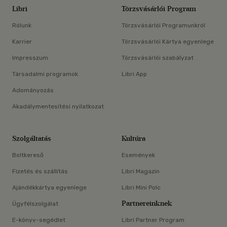
Libri
Törzsvásárlói Program
Rólunk
Törzsvásárlói Programunkról
Karrier
Törzsvásárlói Kártya egyenlege
Impresszum
Törzsvásárlói szabályzat
Társadalmi programok
Libri App
Adományozás
Akadálymentesítési nyilatkozat
Szolgáltatás
Kultúra
Boltkereső
Események
Fizetés és szállítás
Libri Magazin
Ajándékkártya egyenlege
Libri Mini Polc
Partnereinknek
Ügyfélszolgálat
E-könyv-segédlet
Libri Partner Program