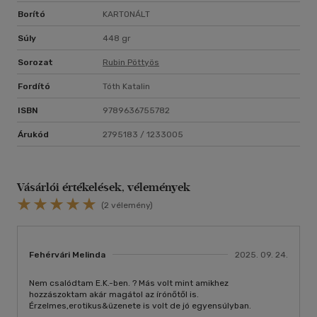
Borító
KARTONÁLT
Súly
448 gr
Sorozat
Rubin Pöttyös
Fordító
Tóth Katalin
ISBN
9789636755782
Árukód
2795183 / 1233005
Vásárlói értékelések, vélemények
(2 vélemény)
Fehérvári Melinda
2025. 09. 24.
Nem csalódtam E.K.-ben. ? Más volt mint amikhez
hozzászoktam akár magátol az írónőtől is.
Érzelmes,erotikus&üzenete is volt de jó egyensúlyban.