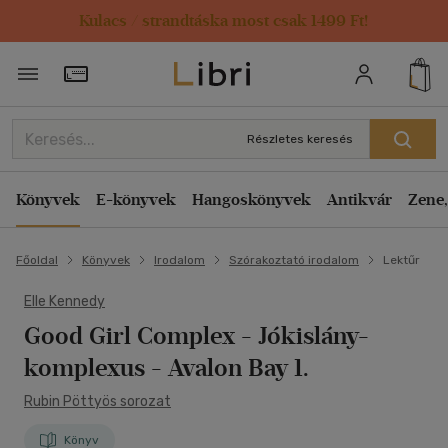
Kulacs / strandtáska most csak 1499 Ft!
Törzsvásárlói Kártya adatai
Részletes keresés
Könyvek
E-könyvek
Hangoskönyvek
Antikvár
Zene,
Főoldal
Könyvek
Irodalom
Szórakoztató irodalom
Lektűr
Elle Kennedy
Good Girl Complex - Jókislány-
komplexus
- Avalon Bay 1.
Rubin Pöttyös sorozat
Könyv