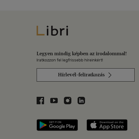
Libri
Legyen mindig képben az irodalommal!
Iratkozzon fel legfrissebb híreinkért!
Hírlevél-feliratkozás
Libri a Facebookon
Libri a Youtube-on
Libri az Instagramon
Libri a LinkedInen
Libri applikáció Szerezd m
Libri