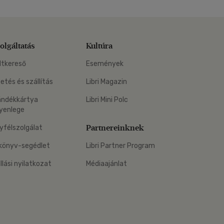
olgáltatás
Kultúra
ltkereső
Események
zetés és szállítás
Libri Magazin
ándékkártya
Libri Mini Polc
yenlege
Partnereinknek
yfélszolgálat
könyv-segédlet
Libri Partner Program
állási nyilatkozat
Médiaajánlat