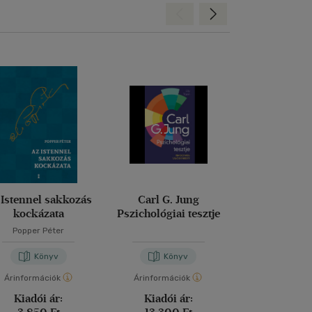
Hátra
Előre
 Istennel sakkozás
Carl G. Jung
Diploma dió
kockázata
Pszichológiai tesztje
Pszichol
Popper Péter
Könyv
Könyv
Kön
Árinformációk
Árinformációk
Árinformáci
Kiadói ár:
Kiadói ár:
Kiadói 