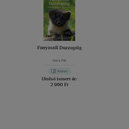
Füttyöstől Duzzogóig
Gera Pál
Könyv
Utolsó ismert ár:
2 990 Ft