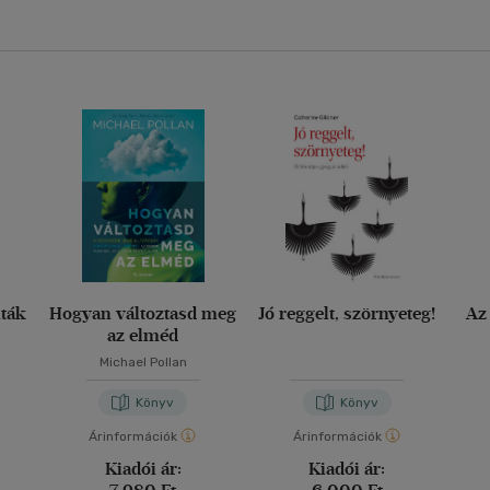
nták
Hogyan változtasd meg
Jó reggelt, szörnyeteg!
Az
az elméd
Michael Pollan
Könyv
Könyv
Árinformációk
Árinformációk
Kiadói ár:
Kiadói ár: