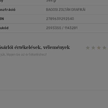
ly
344 gr
lusztráció
BAGOSI ZOLTÁN GRAFIKÁI
BN
2789639292540
rukód
2593355 / 1143281
ásárlói értékelések, vélemények
rjük, lépjen be az értékeléshez!