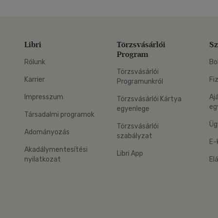
Libri
Törzsvásárlói
Sz
Program
Rólunk
Bo
Törzsvásárlói
Karrier
Fi
Programunkról
Impresszum
Aj
Törzsvásárlói Kártya
eg
egyenlege
Társadalmi programok
Üg
Törzsvásárlói
Adományozás
szabályzat
E-
Akadálymentesítési
Libri App
nyilatkozat
El
eg: Google Play
 applikáció Letölthető az App Store-ból