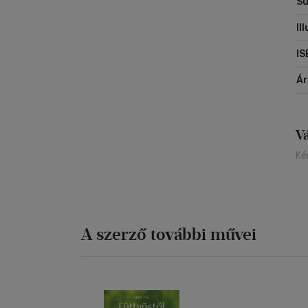
Sú
Il
IS
Á
V
Ké
A szerző további művei