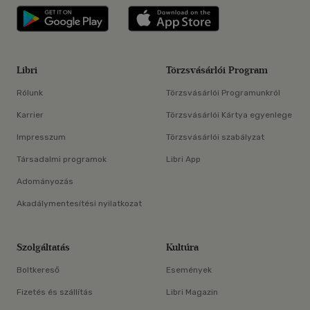
Libri applikáció Szerezd meg: Google P
Libri applikáció 
Libri
Törzsvásárlói Program
Rólunk
Törzsvásárlói Programunkról
Karrier
Törzsvásárlói Kártya egyenlege
Impresszum
Törzsvásárlói szabályzat
Társadalmi programok
Libri App
Adományozás
Akadálymentesítési nyilatkozat
Szolgáltatás
Kultúra
Boltkereső
Események
Fizetés és szállítás
Libri Magazin