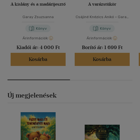
A kislány és a madárijesztő
A varázstükör
Garay Zsuzsanna
Csájiné Knézics Anikó
-
Garay
Zsuzsanna
Könyv
Könyv
Árinformációk
Árinformációk
Kiadói ár:
4 000 Ft
Borító ár:
1 699 Ft
Kosárba
Kosárba
Új megjelenések