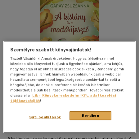
Személyre szabott könyvajánlatok!
Tisztelt Vásárlónk! Annak érdekében, hogy az ízléséhez minél
közelebb álló könyveket tudjunk a figyelmébe ajánlani, arra kérjük,
hogy fogadja el az ehhez szükséges cookie-kat a „Rendben” gomb
megnyomásával. Ennek hiányában weboldalunk csak a weboldal
használata szempontjából legszükségesebb cookie-kat telepíti a
böngészőjébe, de cookie-preferenciáit később is bármikor
módosíthatja a Süti beállítások menüpontban. További részletekért
olvassa el a
Libri Könyvkereskedelmi Kft. adatkezelési
tájékoztatóját
!
Beleolvasok
Kívánságlistához adom
Megosztom
Rendben
Süti beállítások
Könyv Guru
|
2025
|
magyar nyelvű
A kislány és a madárijesztő meséje egy csodaszép történet. A