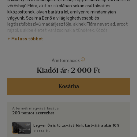
vöröshajú Flóra, akit az isko­lában sokan csúfolnak és
kiközösítenek, olyan barátra lel, amilyenre mindannyian
vágyunk. Szalma Benő a világ leg­kedvesebb és
legtisztábbszívű madárijesztője, akinek Fló­ra nevet ad, arcot
rajzol, s akibe életet varázsolnak a tündé­rek. Közös
kalandjaikat olvasva többször is úgy érezhetjük majd, hogy a
+ Mutass többet
főszereplők a legjobb barátaink, hogy mi is szeretnénk velük
egy-egy napsütéses vagy esős délutánt eltölteni.
Homokvárat építeni, papírdíszeket készíteni, ver­set szavalni,
Árinformációk
vagy segíteni a szomszéd madárijesztőn, hogy ne fázzon.
Hogyan tanítja meg járni Benőt Flóra? Kiktől védi őt meg az
Kiadói ár:
2 000 Ft
igaz barát? Hogyan mentik meg együtt a cinkét és a
kiskutyát? Kicsoda Bella, akinek Benő virágot szeretne vinni?
Milyen egy igazi szőlőszüret? És miként talál újabb barátokat
Kosárba
a kislány, aki ért a szomorú szőlődarálók nyel­vén? A meséből
minden kiderül.Hétvári Andrea
A termék megvásárlásával
200 pontot szerezhet
Legyen Ön is törzsvásárlónk, kártyájára akár 10%
visszajár.