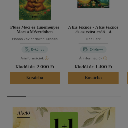
Plüss Maci és Tüneményes
A kis teknős - A kis teknős
Maci a Mézerdőben
és az ezüst erdő - A
titokzatos ködös erdő
Eishan Zovlondokhni Misses
Noa Lark
E-könyv
E-könyv
Árinformációk
Árinformációk
Kiadói ár:
2 990 Ft
Kiadói ár:
1 490 Ft
Kosárba
Kosárba