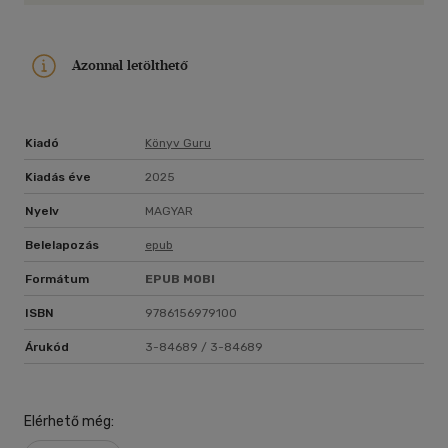
Azonnal letölthető
Kiadó
Könyv Guru
Kiadás éve
2025
Nyelv
MAGYAR
Belelapozás
epub
Formátum
EPUB
MOBI
ISBN
9786156979100
Árukód
3-84689 / 3-84689
Elérhető még: