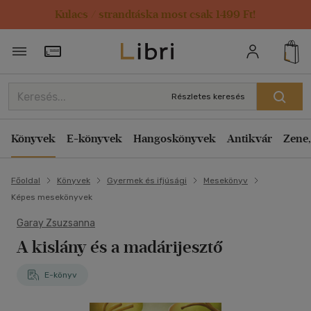
Kulacs / strandtáska most csak 1499 Ft!
Törzsvásárlói Kártya adatai
Részletes keresés
Könyvek
E-könyvek
Hangoskönyvek
Antikvár
Zene,
Főoldal
Könyvek
Gyermek és ifjúsági
Mesekönyv
Képes mesekönyvek
Garay Zsuzsanna
A kislány és a madárijesztő
E-könyv