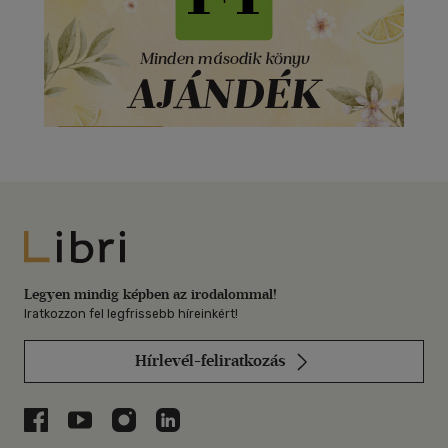
Libri
Legyen mindig képben az irodalommal!
Iratkozzon fel legfrissebb híreinkért!
Hírlevél-feliratkozás
Libri a Facebookon
Libri a Youtube-on
Libri az Instagramon
Libri a LinkedInen