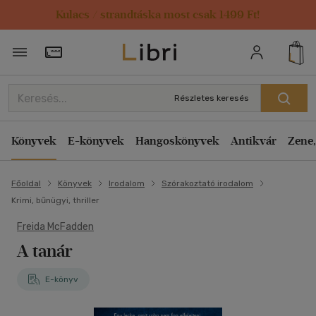
Kulacs / strandtáska most csak 1499 Ft!
Törzsvásárlói Kártya adatai
Részletes keresés
Könyvek
E-könyvek
Hangoskönyvek
Antikvár
Zene,
Főoldal
Könyvek
Irodalom
Szórakoztató irodalom
Krimi, bűnügyi, thriller
Freida McFadden
A tanár
E-könyv