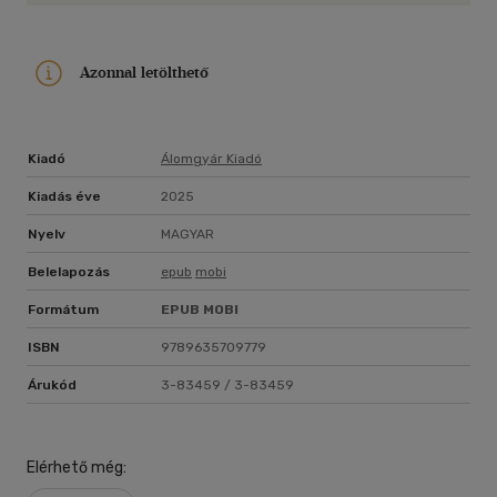
Azonnal letölthető
Kiadó
Álomgyár Kiadó
Kiadás éve
2025
Nyelv
MAGYAR
Belelapozás
epub
mobi
Formátum
EPUB
MOBI
ISBN
9789635709779
Árukód
3-83459 / 3-83459
Elérhető még: