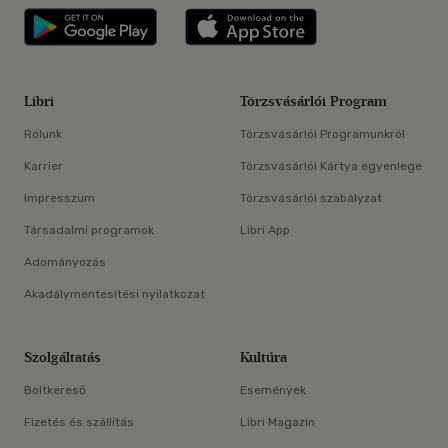
Libri applikáció Szerezd meg: Google P
Libri applikáció 
Libri
Törzsvásárlói Program
Rólunk
Törzsvásárlói Programunkról
Karrier
Törzsvásárlói Kártya egyenlege
Impresszum
Törzsvásárlói szabályzat
Társadalmi programok
Libri App
Adományozás
Akadálymentesítési nyilatkozat
Szolgáltatás
Kultúra
Boltkereső
Események
Fizetés és szállítás
Libri Magazin