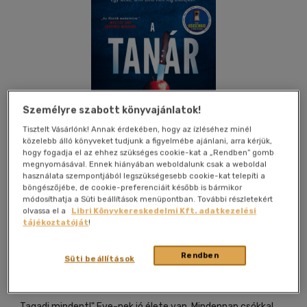
Személyre szabott könyvajánlatok!
Tisztelt Vásárlónk! Annak érdekében, hogy az ízléséhez minél
közelebb álló könyveket tudjunk a figyelmébe ajánlani, arra kérjük,
hogy fogadja el az ehhez szükséges cookie-kat a „Rendben” gomb
megnyomásával. Ennek hiányában weboldalunk csak a weboldal
használata szempontjából legszükségesebb cookie-kat telepíti a
böngészőjébe, de cookie-preferenciáit később is bármikor
módosíthatja a Süti beállítások menüpontban. További részletekért
olvassa el a
Libri Könyvkereskedelmi Kft. adatkezelési
tájékoztatóját
!
Beleolvasok
Kívánságlistához adom
Megosztom
Rendben
Süti beállítások
Álomgyár Kiadó
|
2025
|
magyar nyelvű
,,Tagadj mindent!" Eve-nek jó élete van. Mindennap csókkal