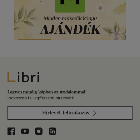
Libri
Legyen mindig képben az irodalommal!
Iratkozzon fel legfrissebb híreinkért!
Hírlevél-feliratkozás
Libri a Facebookon
Libri a Youtube-on
Libri az Instagramon
Libri a LinkedInen