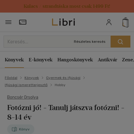
Kulacs / strandtáska most csak 1499 Ft!
Törzsvásárlói Kártya adatai
Részletes keresés
Könyvek
E-könyvek
Hangoskönyvek
Antikvár
Zene,
Főoldal
Könyvek
Gyermek és ifjúsági
Ifjúsági ismeretterjesztő
Hobby
Boncsér Orsolya
Fotózni jó!
- Tanulj játszva fotózni! -
8-14 év
Könyv