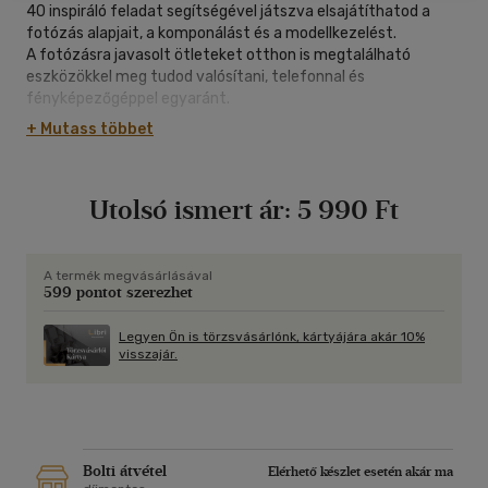
40 inspiráló feladat segítségével játszva elsajátíthatod a
fotózás alapjait, a komponálást és a modellkezelést.
A fotózásra javasolt ötleteket otthon is megtalálható
eszközökkel meg tudod valósítani, telefonnal és
fényképezőgéppel egyaránt.
A könyv közös alkotásra hív, olyan kihagyhatatlan témákat is
+ Mutass többet
érintve, mint a szerzői jog és a képmegosztókra feltöltött
képek sorsa.
Tarts velem! Fotózni jó!
Utolsó ismert ár:
5 990 Ft
A termék megvásárlásával
599 pontot szerezhet
Legyen Ön is törzsvásárlónk, kártyájára akár 10%
visszajár.
Bolti átvétel
Elérhető készlet esetén akár ma