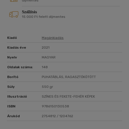
díjmentes
Szállítás
15 000 Ft felett díjmentes
Kiadó
Magánkiadás
Kiadás éve
2021
Nyelv
MAGYAR
Oldalak száma:
148
Borító
PUHATÁBLÁS, RAGASZTÓKÖTÖTT
Súly
550 gr
Illusztráció
SZÍNES ÉS FEKETE-FEHÉR KÉPEK
ISBN
9786150130538
Árukód
2754812 / 1204762