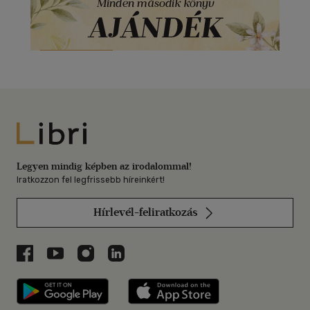
Libri
Legyen mindig képben az irodalommal!
Iratkozzon fel legfrissebb híreinkért!
Hírlevél-feliratkozás
Libri a Facebookon
Libri a Youtube-on
Libri az Instagramon
Libri a LinkedInen
Libri applikáció Szerezd meg: Google P
Libri applikáció 