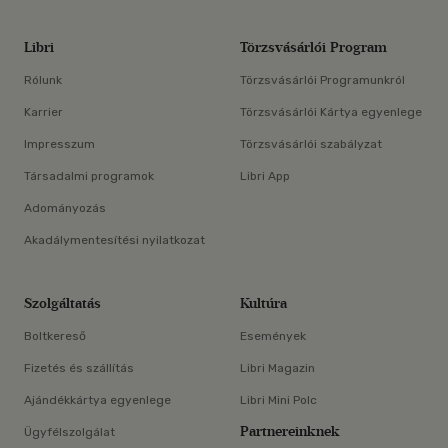
Libri
Törzsvásárlói Program
Rólunk
Törzsvásárlói Programunkról
Karrier
Törzsvásárlói Kártya egyenlege
Impresszum
Törzsvásárlói szabályzat
Társadalmi programok
Libri App
Adományozás
Akadálymentesítési nyilatkozat
Szolgáltatás
Kultúra
Boltkereső
Események
Fizetés és szállítás
Libri Magazin
Ajándékkártya egyenlege
Libri Mini Polc
Partnereinknek
Ügyfélszolgálat