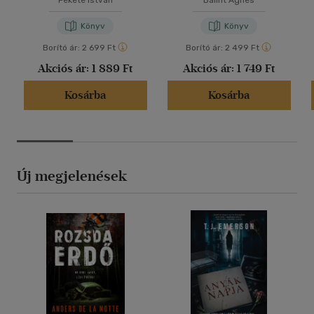
Fekete István
Bálint Ágnes
Könyv
Könyv
Borító ár:
2 699 Ft
Borító ár:
2 499 Ft
Akciós ár:
1 889 Ft
Akciós ár:
1 749 Ft
Kosárba
Kosárba
Új megjelenések