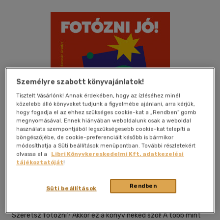
Személyre szabott könyvajánlatok!
Tisztelt Vásárlónk! Annak érdekében, hogy az ízléséhez minél
közelebb álló könyveket tudjunk a figyelmébe ajánlani, arra kérjük,
hogy fogadja el az ehhez szükséges cookie-kat a „Rendben” gomb
megnyomásával. Ennek hiányában weboldalunk csak a weboldal
használata szempontjából legszükségesebb cookie-kat telepíti a
böngészőjébe, de cookie-preferenciáit később is bármikor
módosíthatja a Süti beállítások menüpontban. További részletekért
Kívánságlistához adom
Megosztom
olvassa el a
Libri Könyvkereskedelmi Kft. adatkezelési
tájékoztatóját
!
(5 vélemény)
Magánkiadás
|
2021
|
magyar nyelvű
|
puhatáblás,
Rendben
Süti beállítások
ragasztókötött
|
148 oldal
Szeretsz fotózni? Akkor ez a könyv neked szól! A több mint