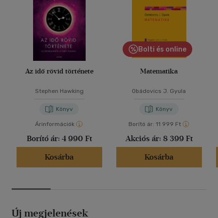
Bolti és online
Az idő rövid története
Matematika
Stephen Hawking
Obádovics J. Gyula
Könyv
Könyv
Árinformációk
Borító ár:
11 999 Ft
Borító ár:
4 990 Ft
Akciós ár:
8 399 Ft
Kosárba
Kosárba
Új megjelenések