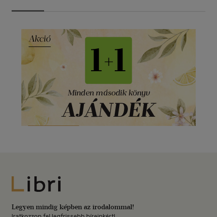
Libri
Legyen mindig képben az irodalommal!
Iratkozzon fel legfrissebb híreinkért!