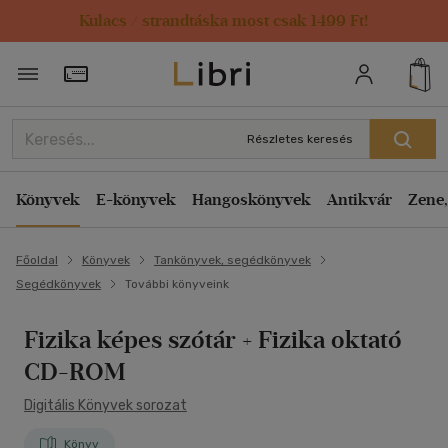
Kulacs / strandtáska most csak 1499 Ft!
Törzsvásárlói Kártya adatai
Részletes keresés
Könyvek
E-könyvek
Hangoskönyvek
Antikvár
Zene,
Főoldal
Könyvek
Tankönyvek, segédkönyvek
Segédkönyvek
További könyveink
Fizika képes szótár + Fizika oktató
CD-ROM
Digitális Könyvek sorozat
Könyv