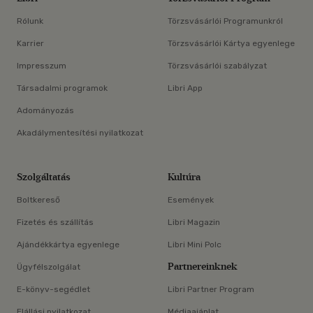
Rólunk
Törzsvásárlói Programunkról
Karrier
Törzsvásárlói Kártya egyenlege
Impresszum
Törzsvásárlói szabályzat
Társadalmi programok
Libri App
Adományozás
Akadálymentesítési nyilatkozat
Szolgáltatás
Kultúra
Boltkereső
Események
Fizetés és szállítás
Libri Magazin
Ajándékkártya egyenlege
Libri Mini Polc
Partnereinknek
Ügyfélszolgálat
E-könyv-segédlet
Libri Partner Program
Elállási nyilatkozat
Médiaajánlat