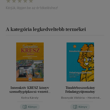
Kérjük, lépjen be az értékeléshez!
A kategória legkedveltebb termékei
Interaktív KRESZ könyv
Tündérboszorkány
személygépkocsi-vezetők
Feladatgyűjtemény
részére
Kotra Károly
Bosnyák Viktória
-
Hevérné
Kanyó Andrea
Könyv
Könyv