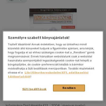
Személyre szabott könyvajánlatok!
Tisztelt Vásárlónk! Annak érdekében, hogy az ízléséhez minél
közelebb álló könyveket tudjunk a figyelmébe ajánlani, arra kérjük,
hogy fogadja el az ehhez szükséges cookie-kat a „Rendben” gomb
megnyomásával. Ennek hiányában weboldalunk csak a weboldal
használata szempontjából legszükségesebb cookie-kat telepíti a
böngészőjébe, de cookie-preferenciáit később is bármikor
módosíthatja a Süti beállítások menüpontban. További részletekért
olvassa el a
Libri Könyvkereskedelmi Kft. adatkezelési
tájékoztatóját
!
Rendben
Kívánságlistához adom
Megosztom
Süti beállítások
Informánia Digitálmédia Kft
|
2004
|
magyar nyelvű