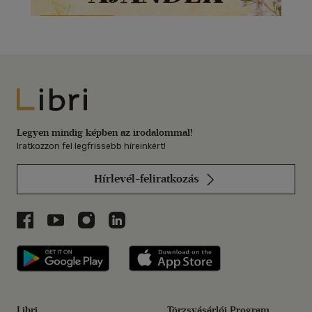
Libri
Legyen mindig képben az irodalommal!
Iratkozzon fel legfrissebb híreinkért!
Hírlevél-feliratkozás
Libri a Facebookon
Libri a Youtube-on
Libri az Instagramon
Libri a LinkedInen
Libri applikáció Szerezd meg: Google P
Libri applikáció 
Libri
Törzsvásárlói Program