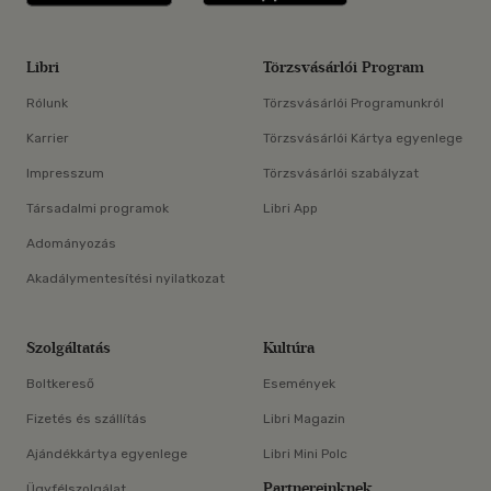
Libri
Törzsvásárlói Program
Rólunk
Törzsvásárlói Programunkról
Karrier
Törzsvásárlói Kártya egyenlege
Impresszum
Törzsvásárlói szabályzat
Társadalmi programok
Libri App
Adományozás
Akadálymentesítési nyilatkozat
Szolgáltatás
Kultúra
Boltkereső
Események
Fizetés és szállítás
Libri Magazin
Ajándékkártya egyenlege
Libri Mini Polc
Partnereinknek
Ügyfélszolgálat