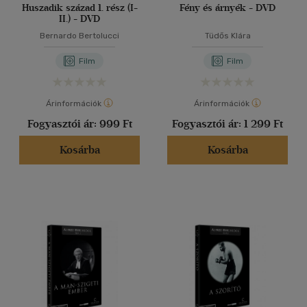
Huszadik század 1. rész (I-
Fény és árnyék - DVD
II.) - DVD
Bernardo Bertolucci
Tüdős Klára
Film
Film
Árinformációk
Árinformációk
Fogyasztói ár:
999 Ft
Fogyasztói ár:
1 299 Ft
Kosárba
Kosárba