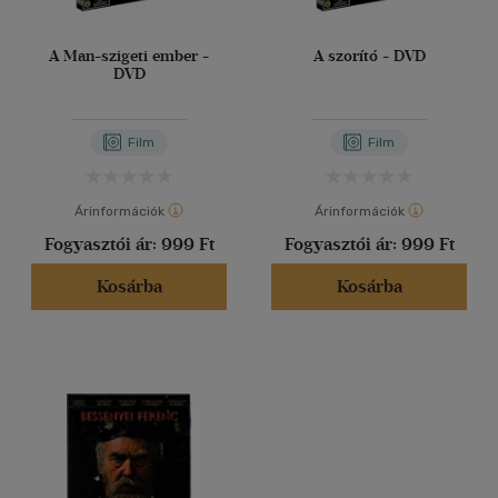
A Man-szigeti ember -
A szorító - DVD
DVD
Film
Film
Árinformációk
Árinformációk
Fogyasztói ár:
999 Ft
Fogyasztói ár:
999 Ft
Kosárba
Kosárba