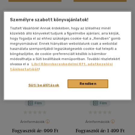
Személyre szabott könyvajánlatok!
Alkalmaz
Tisztelt Vásárlónk! Annak érdekében, hogy az ízléséhez minél
közelebb álló könyveket tudjunk a figyelmébe ajánlani, arra kérjük,
hogy fogadja el az ehhez szükséges cookie-kat a „Rendben” gomb
megnyomásával. Ennek hiányában weboldalunk csak a weboldal
használata szempontjából legszükségesebb cookie-kat telepíti a
böngészőjébe, de cookie-preferenciáit később is bármikor
módosíthatja a Süti beállítások menüpontban. További részletekért
olvassa el a
Libri Könyvkereskedelmi Kft. adatkezelési
tájékoztatóját
!
Nagymenők - DVD
Az órák - DVD
Rendben
Süti beállítások
Martin Scorsese
Stephen Daldry
Film
Film
Árinformációk
Árinformációk
Fogyasztói ár:
999 Ft
Fogyasztói ár:
1 499 Ft