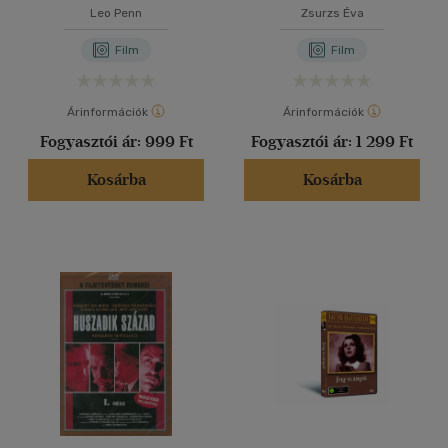
Leo Penn
Zsurzs Éva
Film
Film
Árinformációk
Árinformációk
Fogyasztói ár:
999 Ft
Fogyasztói ár:
1 299 Ft
Kosárba
Kosárba