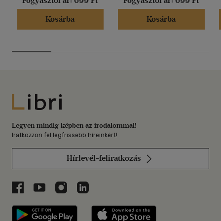
Fogyasztói ár:
699 Ft
Fogyasztói ár:
699 Ft
Kosárba
Kosárba
Libri
Legyen mindig képben az irodalommal!
Iratkozzon fel legfrissebb híreinkért!
Hírlevél-feliratkozás
Libri a Facebookon
Libri a Youtube-on
Libri az Instagramon
Libri a LinkedInen
Libri applikáció Szerezd meg: Google P
Libri applikáció 