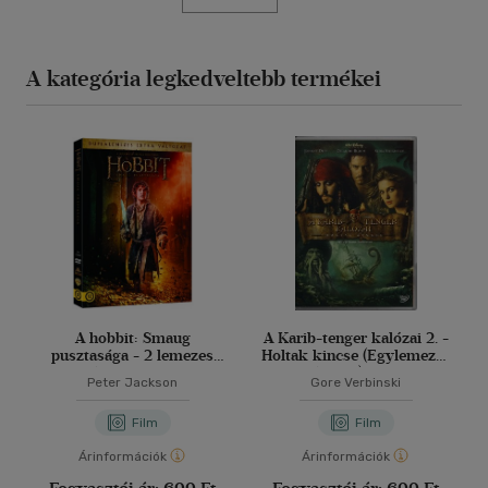
A kategória legkedveltebb termékei
A hobbit: Smaug
A Karib-tenger kalózai 2. -
pusztasága - 2 lemezes
Holtak kincse (Egylemezes
változat - DVD
változat) - DVD
Peter Jackson
Gore Verbinski
Film
Film
Árinformációk
Árinformációk