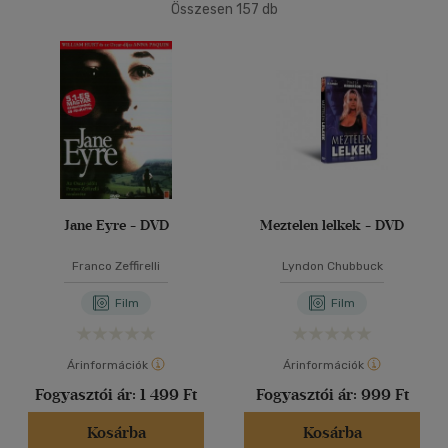
(7)
Összesen
157
db
Gyermek és ifjúsági
(1)
40 db / oldal
Felnőtt
(149)
Alkalmaz
Nyelv szerint
Magyar
(105)
Angol
(11)
Jane Eyre - DVD
Meztelen lelkek - DVD
Magyar-angol-török
(1)
Olasz
(1)
Franco Zeffirelli
Lyndon Chubbuck
Olasz - angol
(1)
Film
Film
Portugál - magyar
(1)
Árinformációk
Árinformációk
Vélemény szerint
Fogyasztói ár:
1 499 Ft
Fogyasztói ár:
999 Ft
(4)
Kosárba
Kosárba
(153)