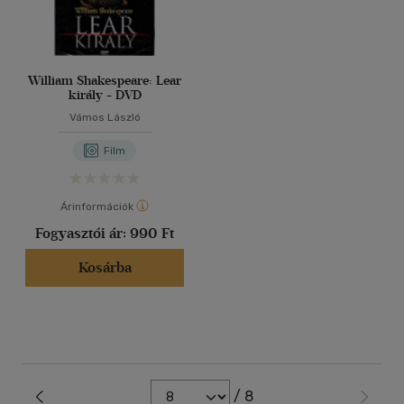
William Shakespeare: Lear
király - DVD
Vámos László
Film
Árinformációk
Fogyasztói ár:
990 Ft
Kosárba
/ 8