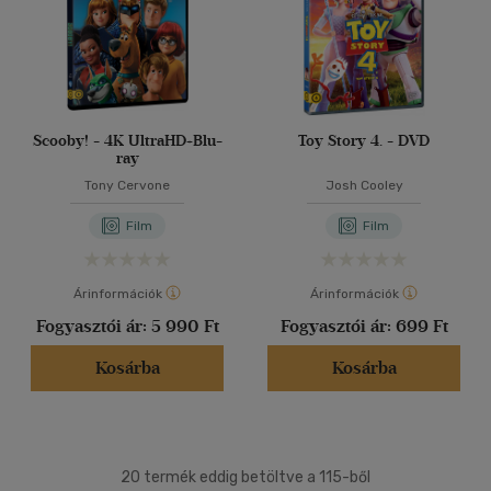
Scooby! - 4K UltraHD+Blu-
Toy Story 4. - DVD
ray
Tony Cervone
Josh Cooley
Film
Film
Árinformációk
Árinformációk
Fogyasztói ár:
5 990 Ft
Fogyasztói ár:
699 Ft
Kosárba
Kosárba
20 termék eddig betöltve a 115-ből