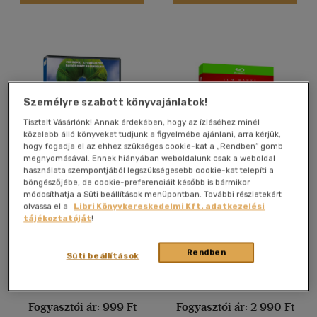
(2)
(109)
Alkalmaz
Személyre szabott könyvajánlatok!
Tisztelt Vásárlónk! Annak érdekében, hogy az ízléséhez minél
közelebb álló könyveket tudjunk a figyelmébe ajánlani, arra kérjük,
hogy fogadja el az ehhez szükséges cookie-kat a „Rendben” gomb
megnyomásával. Ennek hiányában weboldalunk csak a weboldal
használata szempontjából legszükségesebb cookie-kat telepíti a
böngészőjébe, de cookie-preferenciáit később is bármikor
Dzsungel-mentőakció 2: A
Polar Expressz -
módosíthatja a Süti beállítások menüpontban. További részletekért
világ körül - DVD
digitálisan felújított
olvassa el a
Libri Könyvkereskedelmi Kft. adatkezelési
változat - Blu-ray
David Alaux
Robert Zemeckis
tájékoztatóját
!
Film
Film
Rendben
Süti beállítások
Árinformációk
Árinformációk
Fogyasztói ár:
999 Ft
Fogyasztói ár:
2 990 Ft