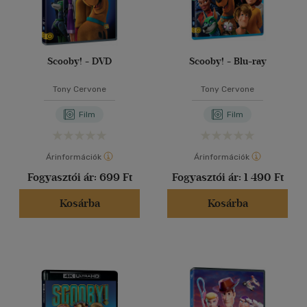
Scooby! - DVD
Scooby! - Blu-ray
Tony Cervone
Tony Cervone
Film
Film
Árinformációk
Árinformációk
Fogyasztói ár:
699 Ft
Fogyasztói ár:
1 490 Ft
Kosárba
Kosárba