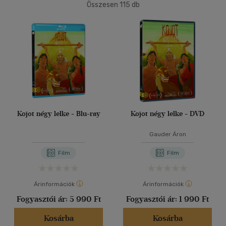
(2)
Összesen
115
db
mind
(28)
40 db / oldal
Ifjúsági
(52)
6 -10 év
(29)
Alkalmaz
10 - 14 év
(5)
14 - 18 év
(2)
mind
(16)
Gyermek és ifjúsági
(12)
Kojot négy lelke - Blu-ray
Kojot négy lelke - DVD
Felnőtt
(17)
Gauder Áron
Nyelv szerint
Film
Film
Magyar
(94)
Árinformációk
Árinformációk
Vélemény szerint
Fogyasztói ár:
5 990 Ft
Fogyasztói ár:
1 990 Ft
(4)
Kosárba
Kosárba