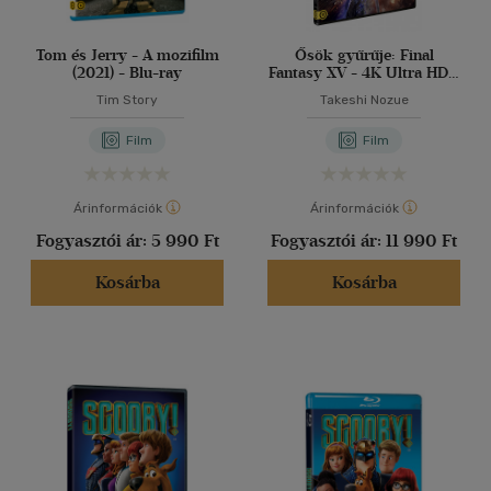
Tom és Jerry - A mozifilm
Ősök gyűrűje: Final
(2021) - Blu-ray
Fantasy XV - 4K Ultra HD +
Blu-ray
Tim Story
Takeshi Nozue
Film
Film
Árinformációk
Árinformációk
Fogyasztói ár:
5 990 Ft
Fogyasztói ár:
11 990 Ft
Kosárba
Kosárba