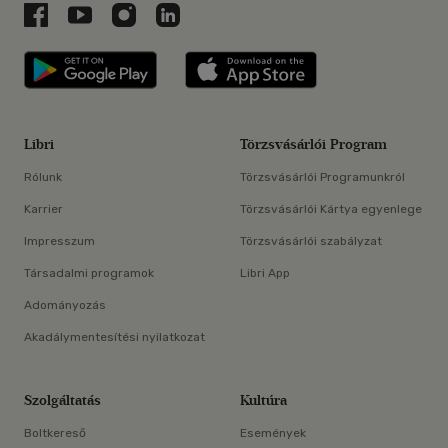
Libri a Facebookon
Libri a Youtube-on
Libri az Instagramon
Libri a LinkedInen
Libri applikáció Szerezd meg: Google P
Libri applikáció 
Libri
Törzsvásárlói Program
Rólunk
Törzsvásárlói Programunkról
Karrier
Törzsvásárlói Kártya egyenlege
Impresszum
Törzsvásárlói szabályzat
Társadalmi programok
Libri App
Adományozás
Akadálymentesítési nyilatkozat
Szolgáltatás
Kultúra
Boltkereső
Események