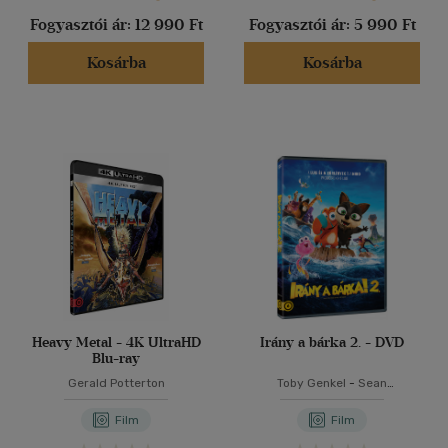
Fogyasztói ár:
12 990 Ft
Fogyasztói ár:
5 990 Ft
Kosárba
Kosárba
Heavy Metal - 4K UltraHD
Irány a bárka 2. - DVD
Blu-ray
Gerald Potterton
Toby Genkel
-
Sean
McCormack
Film
Film