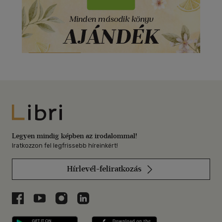
Libri
Legyen mindig képben az irodalommal!
Iratkozzon fel legfrissebb híreinkért!
Hírlevél-feliratkozás
Libri a Facebookon
Libri a Youtube-on
Libri az Instagramon
Libri a LinkedInen
Libri applikáció Szerezd meg: Google P
Libri applikáció 