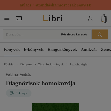
Kulacs / strandtáska most csak 1499 Ft!
Törzsvásárlói Kártya adatai
Részletes keresés
Könyvek
E-könyvek
Hangoskönyvek
Antikvár
Zene,
Főoldal
Könyvek
Társ. tudományok
Pszichológia
Feldmár András
Diagnózisok homokozója
E-könyv