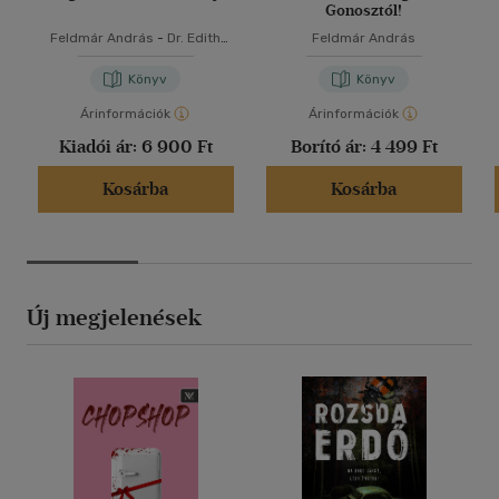
Gonosztól!
Feldmár András
-
Dr. Edith
Feldmár András
Kröber
Könyv
Könyv
Árinformációk
Árinformációk
Kiadói ár:
6 900 Ft
Borító ár:
4 499 Ft
Kosárba
Kosárba
Új megjelenések