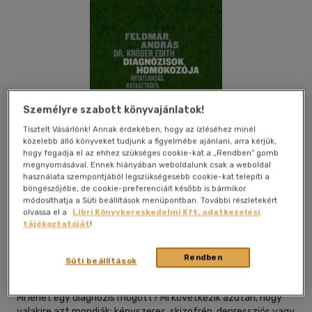
Személyre szabott könyvajánlatok!
Tisztelt Vásárlónk! Annak érdekében, hogy az ízléséhez minél
közelebb álló könyveket tudjunk a figyelmébe ajánlani, arra kérjük,
hogy fogadja el az ehhez szükséges cookie-kat a „Rendben” gomb
megnyomásával. Ennek hiányában weboldalunk csak a weboldal
használata szempontjából legszükségesebb cookie-kat telepíti a
böngészőjébe, de cookie-preferenciáit később is bármikor
módosíthatja a Süti beállítások menüpontban. További részletekért
olvassa el a
Libri Könyvkereskedelmi Kft. adatkezelési
Beleolvasok
Kívánságlistához adom
Megosztom
tájékoztatóját
!
Rendben
Süti beállítások
Hvg Könyvek
|
2025
|
magyar nyelvű
Mi lehet egy diagnózis mögött? Mi következik azután, hogy
valakire azt mondják: kényszeres, skizofrén, depressziós vagy