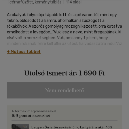
|
cérnafűzött, keménytáblás
|
114 oldal
A rókalyuk folyosója tágabb lett, és a pitvaron túl, mint egy
teknő, öblösödött a kamra, ahol halkan szuszogott a
rókakölyök. A szőrös gomolyag mozogni kezdett, orra kutatva
emelkedett a levegőbe..."Vuk lesz a neve, mint öregapjának, ki
első volt a nemzetségben. Vuk, ami annyit jelent, hogy
minden rókának félre kell állni az útból, ha vadászatra indul."Az
író igen népszerű állatmeséje a kisróka felnőtté válásáról szól;
+ Mutass többet
a rögös utat bejárva Vuk a Simabőrű Ember méltó ellenfele
lesz. A történetet, amelyet rajzfilmként szinte mindenki
ismer, ezúttal az írói életművet megjelentető sorozat
Utolsó ismert ár:
1 690 Ft
köteteként adjuk közre.
Nem rendelhető
A termék megvásárlásával
169 pontot szerezhet
Legyen Ön is törzsvásárlónk, kártyájára akár 10%