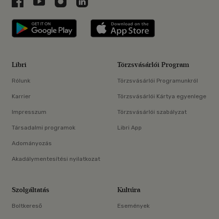
Libri a Facebookon
Libri a Youtube-on
Libri az Instagramon
Libri a LinkedInen
Libri applikáció Szerezd meg: Google P
Libri applikáció 
Libri
Törzsvásárlói Program
Rólunk
Törzsvásárlói Programunkról
Karrier
Törzsvásárlói Kártya egyenlege
Impresszum
Törzsvásárlói szabályzat
Társadalmi programok
Libri App
Adományozás
Akadálymentesítési nyilatkozat
Szolgáltatás
Kultúra
Boltkereső
Események