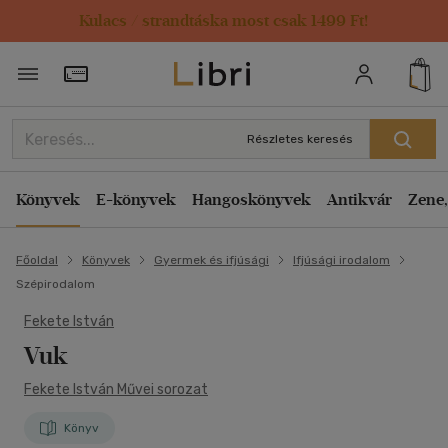
Kulacs / strandtáska most csak 1499 Ft!
Törzsvásárlói Kártya adatai
Részletes keresés
Könyvek
E-könyvek
Hangoskönyvek
Antikvár
Zene,
Főoldal
Könyvek
Gyermek és ifjúsági
Ifjúsági irodalom
Szépirodalom
Fekete István
Vuk
Fekete István Művei sorozat
Könyv