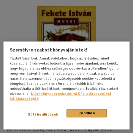
Személyre szabott könyvajánlatok!
Tisztelt Vásárlónk! Annak érdekében, hogy az ízléséhez minél
közelebb álló könyveket tudjunk a figyelmébe ajánlani, arra kérjük,
hogy fogadja el az ehhez szükséges cookie-kat a „Rendben” gomb
megnyomásával. Ennek hiányában weboldalunk csak a weboldal
használata szempontjából legszükségesebb cookie-kat telepíti a
böngészőjébe, de cookie-preferenciáit később is bármikor
módosíthatja a Süti beállítások menüpontban. További részletekért
olvassa el a
Libri Könyvkereskedelmi Kft. adatkezelési
tájékoztatóját
!
Kívánságlistához adom
Megosztom
Rendben
Süti beállítások
Móra Ferenc Ifjúsági Könyvkiad
|
2009
|
magyar nyelvű