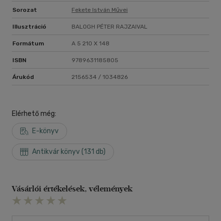
Sorozat
Fekete István Művei
Illusztráció
BALOGH PÉTER RAJZAIVAL
Formátum
A 5 210 X 148
ISBN
9789631185805
Árukód
2156534 / 1034826
Elérhető még:
E-könyv
Antikvár könyv (131 db)
Vásárlói értékelések, vélemények