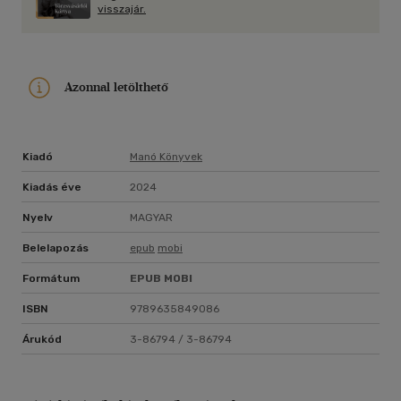
visszajár.
Azonnal letölthető
Kiadó
Manó Könyvek
Kiadás éve
2024
Nyelv
MAGYAR
Belelapozás
epub
mobi
Formátum
EPUB
MOBI
ISBN
9789635849086
Árukód
3-86794 / 3-86794