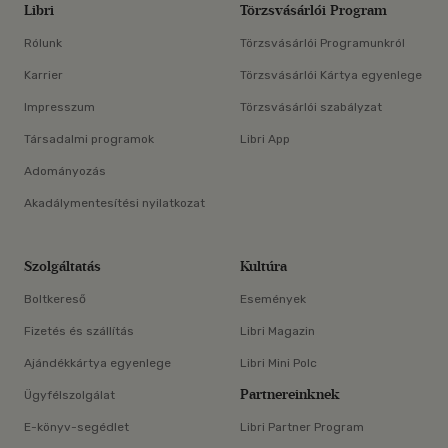
Libri
Törzsvásárlói Program
Rólunk
Törzsvásárlói Programunkról
Karrier
Törzsvásárlói Kártya egyenlege
Impresszum
Törzsvásárlói szabályzat
Társadalmi programok
Libri App
Adományozás
Akadálymentesítési nyilatkozat
Szolgáltatás
Kultúra
Boltkereső
Események
Fizetés és szállítás
Libri Magazin
Ajándékkártya egyenlege
Libri Mini Polc
Partnereinknek
Ügyfélszolgálat
E-könyv-segédlet
Libri Partner Program