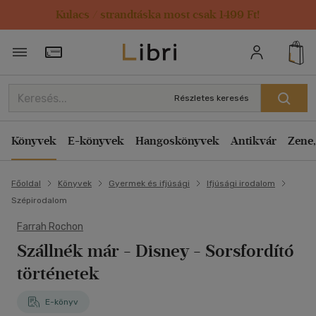
Kulacs / strandtáska most csak 1499 Ft!
Törzsvásárlói Kártya adatai
Részletes keresés
Könyvek
E-könyvek
Hangoskönyvek
Antikvár
Zene,
Főoldal
Könyvek
Gyermek és ifjúsági
Ifjúsági irodalom
Szépirodalom
Farrah Rochon
Szállnék már - Disney - Sorsfordító
történetek
E-könyv