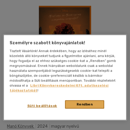
Személyre szabott könyvajánlatok!
Tisztelt Vásárlónk! Annak érdekében, hogy az ízléséhez minél
közelebb álló könyveket tudjunk a figyelmébe ajánlani, arra kérjük,
hogy fogadja el az ehhez szükséges cookie-kat a „Rendben” gomb
megnyomásával. Ennek hiányában weboldalunk csak a weboldal
használata szempontjából legszükségesebb cookie-kat telepíti a
böngészőjébe, de cookie-preferenciáit később is bármikor
módosíthatja a Süti beállítások menüpontban. További részletekért
olvassa el a
Libri Könyvkereskedelmi Kft. adatkezelési
tájékoztatóját
!
Rendben
Beleolvasok
Kívánságlistához adom
Megosztom
Süti beállítások
Manó Könyvek
|
2024
|
magyar nyelvű