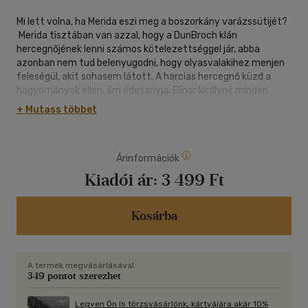
Mi lett volna, ha Merida eszi meg a boszorkány varázssütijét?
Merida tisztában van azzal, hogy a DunBroch klán
hercegnőjének lenni számos kötelezettséggel jár, abba
azonban nem tud belenyugodni, hogy olyasvalakihez menjen
feleségül, akit sohasem látott. A harcias hercegnő küzd a
hagyományok ellen, ám édesanyja, Elinor királyné minden
erejével ragaszkodik hozzájuk. A lány az erdő mélyén egy
+ Mutass többet
kunyhóra bukkan, ahol egy boszorkánytól varázserejű
süteményt kap, amely teljesen megváltoztathatja az
édesanyját. A folyton lázadó Merida azonban úgy dönt, hogy
Árinformációk
inkább ő maga eszi meg a bűvös finomságot... és a múltba
repül, ahol a saját, vele egyidős anyukájával találja szemben
Kiadói ár:
3 499 Ft
magát, aki egy tőrt tart a torkához, mert kémnek hiszi. Abban
az időben a szülei klánjai ugyanis esküdt ellenségek
voltak. Vajon sikerül időben kibékítenie a két családot? Vagy a
Kosárba
szülei ezúttal nem is szeretnek egymásba? Végül elfogadja a
sorsát, vagy sikerül megváltoztatnia azt? 10+
A termék megvásárlásával
349 pontot szerezhet
Legyen Ön is törzsvásárlónk, kártyájára akár 10%