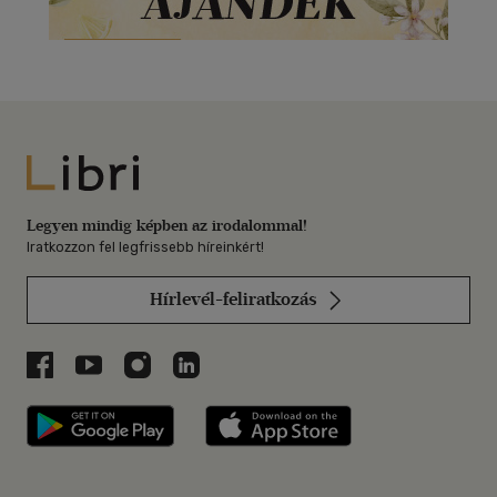
Libri
Legyen mindig képben az irodalommal!
Iratkozzon fel legfrissebb híreinkért!
Hírlevél-feliratkozás
Libri a Facebookon
Libri a Youtube-on
Libri az Instagramon
Libri a LinkedInen
Libri applikáció Szerezd meg: Google P
Libri applikáció 