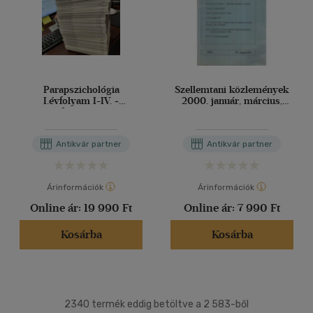
Parapszichológia
Szellemtani közlemények
I.évfolyam I-IV. +
2000. január, március,
II.évfolyam I-VI. +
május, július, szeptember,
III.évfolyam I-VI.+
november + 2001. február
IV.évfolyam I-IV.+ V.
egyben - 7db füzet
Antikvár partner
Antikvár partner
évfolyam I-IV.+ VI.évfolyam
I-IV.+ VII.évfolyam I-IV.+
VIII. évfolyam I-IV.+
IX.évfolyam I-IV.+
Árinformációk
Árinformációk
X.évfolyam I-III. (összesen
43db)
Online ár:
19 990 Ft
Online ár:
7 990 Ft
Kosárba
Kosárba
2340 termék eddig betöltve a 2 583-ből