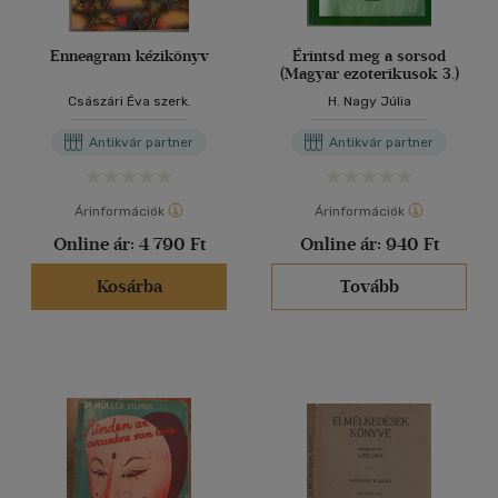
Enneagram kézikönyv
Érintsd meg a sorsod
(Magyar ezoterikusok 3.)
Császári Éva szerk.
H. Nagy Júlia
Antikvár partner
Antikvár partner
Árinformációk
Árinformációk
Online ár:
4 790 Ft
Online ár:
940 Ft
Kosárba
Tovább