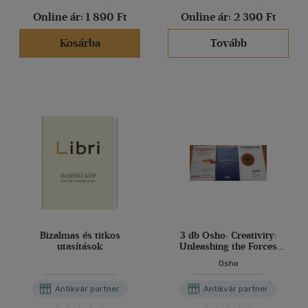
Online ár:
1 890 Ft
Online ár:
2 390 Ft
Kosárba
Tovább
Bizalmas és titkos
3 db Osho: Creativity:
utasítások
Unleashing the Forces
Within + Intelligence: The
Osho
Creative Response to Now
+ Meditation: The First and
Antikvár partner
Antikvár partner
Last Freedom