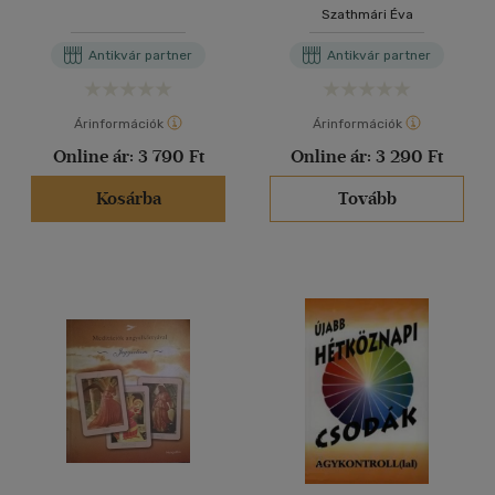
(Tradicionális feng-shui
Szathmári Éva
eszközök és használatuk -
SZAKMAI SZÓTÁR)
Antikvár partner
Antikvár partner
Árinformációk
Árinformációk
Online ár:
3 790 Ft
Online ár:
3 290 Ft
Kosárba
Tovább