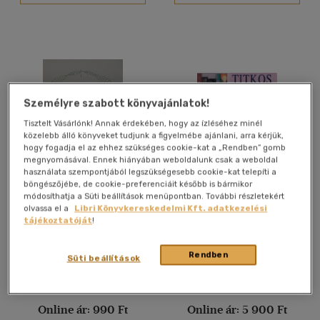
Vélemény szerint
(36)
(11)
(6)
Személyre szabott könyvajánlatok!
(1)
Tisztelt Vásárlónk! Annak érdekében, hogy az ízléséhez minél
közelebb álló könyveket tudjunk a figyelmébe ajánlani, arra kérjük,
(4)
hogy fogadja el az ehhez szükséges cookie-kat a „Rendben” gomb
(2525)
megnyomásával. Ennek hiányában weboldalunk csak a weboldal
használata szempontjából legszükségesebb cookie-kat telepíti a
böngészőjébe, de cookie-preferenciáit később is bármikor
Az ötdimenziós lelki
Ezoterika,természetfölötti
módosíthatja a Süti beállítások menüpontban. További részletekért
evolúció spirális haladása 1.
megnyilvánulások
olvassa el a
Libri Könyvkereskedelmi Kft. adatkezelési
Alkalmaz
könyvcsomag:6db. könyv
tájékoztatóját
!
Antikvár partner
Antikvár partner
Rendben
Süti beállítások
Árinformációk
Árinformációk
Online ár:
990 Ft
Online ár:
5 900 Ft