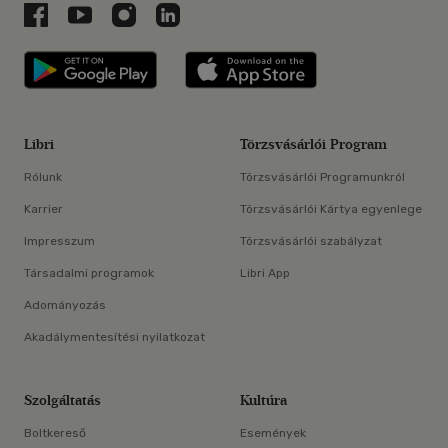
Libri a Facebookon
Libri a Youtube-on
Libri az Instagramon
Libri a LinkedInen
Libri applikáció Szerezd meg: Google P
Libri applikáció 
Libri
Törzsvásárlói Program
Rólunk
Törzsvásárlói Programunkról
Karrier
Törzsvásárlói Kártya egyenlege
Impresszum
Törzsvásárlói szabályzat
Társadalmi programok
Libri App
Adományozás
Akadálymentesítési nyilatkozat
Szolgáltatás
Kultúra
Boltkereső
Események