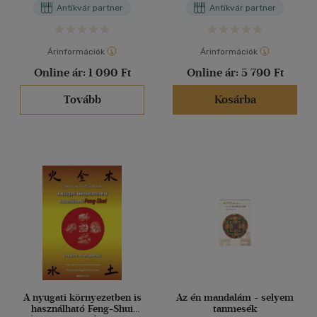
FOTÓZTA Szalma Boglárka
Antikvár partner
Antikvár partner
Színes fotókkal
Kiss Beatrix Balázs István
illusztrálva.
Árinformációk
Árinformációk
Online ár:
1 090 Ft
Online ár:
5 790 Ft
Tovább
Kosárba
A nyugati környezetben is
Az én mandalám - selyem
használható Feng-Shui
tanmesék