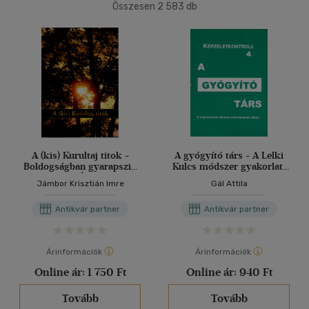
500 Ft alatt
(1)
Összesen
2 583
db
40 db / oldal
500 Ft - 2500 Ft
(1322)
2500 Ft - 4500 Ft
(551)
4500 Ft felett
(723)
Alkalmaz
Korosztály szerint
Gyermek és ifjúsági
(2)
Felnőtt
(254)
A (kis) Kurultaj titok -
A gyógyító társ - A Lelki
Boldogságban gyarapszik
Kulcs módszer gyakorlati
az Élet
alkalmazása -
Jámbor Krisztián Imre
Gál Attila
Képzeletkontroll 4
Nyelv szerint
Antikvár partner
Antikvár partner
Magyar
(250)
Angol
(2)
Árinformációk
Árinformációk
Latin
(1)
Online ár:
1 750 Ft
Online ár:
940 Ft
Német
(7)
Tovább
Tovább