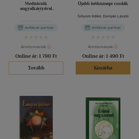
Meditációk
Újabb hétköznapi csodák
angyalkártyával
jegyzetfüzet
Sólyom Ildikó, Domján László
Antikvár partner
Antikvár partner
Árinformációk
Árinformációk
Online ár:
1 790 Ft
Online ár:
1 490 Ft
Tovább
Kosárba