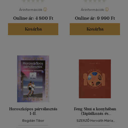
Árinformációk
Árinformációk
Online ár:
4 800 Ft
Online ár:
9 990 Ft
Kosárba
Kosárba
Horoszkópos párválasztás
Feng Shui a konyhában
I-II.
(Táplálkozás és
öngyógyítás a jin-jang
Bogdán Tibor
SZERZŐ Horváth Mária
harmóniájával - A
SZERKESZTŐ Horváth Mária
táplálékok jin és jang ereje)