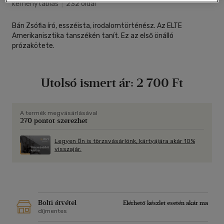
keménytáblás
|
232 oldal
Bán Zsófia író, esszéista, irodalomtörténész. Az ELTE
Amerikanisztika tanszékén tanít. Ez az első önálló
prózakötete.
Utolsó ismert ár:
2 700 Ft
A termék megvásárlásával
270 pontot szerezhet
Legyen Ön is törzsvásárlónk, kártyájára akár 10%
visszajár.
Bolti átvétel
Elérhető készlet esetén akár ma
díjmentes