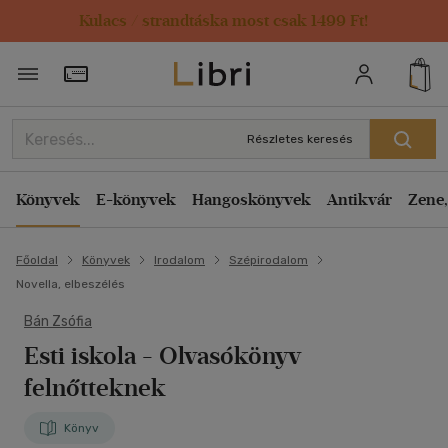
Kulacs / strandtáska most csak 1499 Ft!
Törzsvásárlói Kártya adatai
Részletes keresés
Könyvek
E-könyvek
Hangoskönyvek
Antikvár
Zene,
Főoldal
Könyvek
Irodalom
Szépirodalom
Novella, elbeszélés
Bán Zsófia
Esti iskola
- Olvasókönyv
felnőtteknek
Könyv