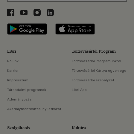
Libri a Facebookon
Libri a Youtube-on
Libri az Instagramon
Libri a LinkedInen
Libri applikáció Szerezd meg: Google P
Libri applikáció 
Libri
Törzsvásárlói Program
Rólunk
Törzsvásárlói Programunkról
Karrier
Törzsvásárlói Kártya egyenlege
Impresszum
Törzsvásárlói szabályzat
Társadalmi programok
Libri App
Adományozás
Akadálymentesítési nyilatkozat
Szolgáltatás
Kultúra