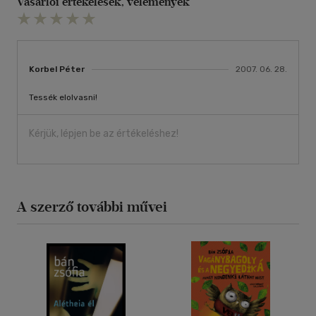
Vásárlói értékelések, vélemények
Korbel Péter
2007. 06. 28.
Tessék elolvasni!
Kérjük, lépjen be az értékeléshez!
A szerző további művei