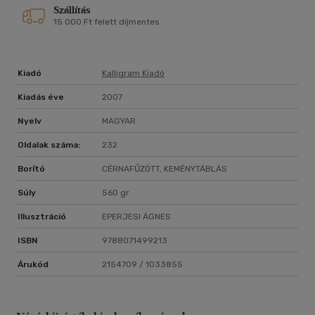
Szállítás
15 000 Ft felett díjmentes
Kiadó
Kalligram Kiadó
Kiadás éve
2007
Nyelv
MAGYAR
Oldalak száma:
232
Borító
CÉRNAFŰZÖTT, KEMÉNYTÁBLÁS
Súly
560 gr
Illusztráció
EPERJESI ÁGNES
ISBN
9788071499213
Árukód
2154709 / 1033855