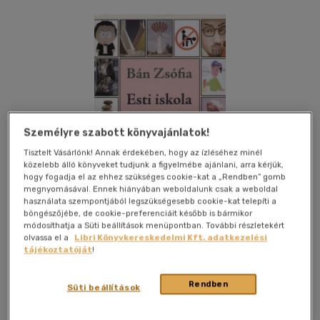
Személyre szabott könyvajánlatok!
Tisztelt Vásárlónk! Annak érdekében, hogy az ízléséhez minél
közelebb álló könyveket tudjunk a figyelmébe ajánlani, arra kérjük,
hogy fogadja el az ehhez szükséges cookie-kat a „Rendben” gomb
megnyomásával. Ennek hiányában weboldalunk csak a weboldal
használata szempontjából legszükségesebb cookie-kat telepíti a
böngészőjébe, de cookie-preferenciáit később is bármikor
módosíthatja a Süti beállítások menüpontban. További részletekért
olvassa el a
Libri Könyvkereskedelmi Kft. adatkezelési
tájékoztatóját
!
Kívánságlistához adom
Megosztom
Rendben
Süti beállítások
Kalligram Kiadó
|
2007
|
magyar nyelvű
|
cérnafűzött,