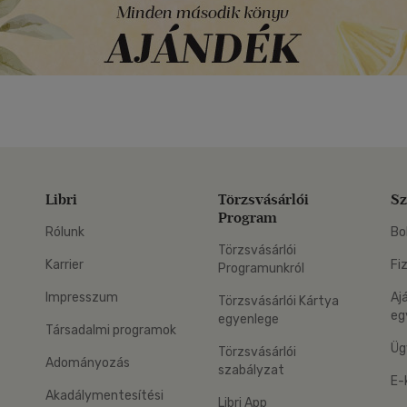
Libri
Törzsvásárlói
Sz
Program
Rólunk
Bo
Törzsvásárlói
Karrier
Fi
Programunkról
Impresszum
Aj
Törzsvásárlói Kártya
eg
egyenlege
Társadalmi programok
Üg
Törzsvásárlói
Adományozás
szabályzat
E-
Akadálymentesítési
Libri App