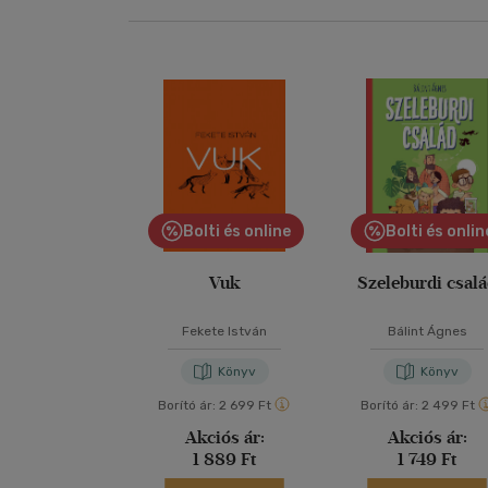
Bolti és online
Bolti és onlin
Vuk
Szeleburdi csal
Fekete István
Bálint Ágnes
Könyv
Könyv
Borító ár:
2 699 Ft
Borító ár:
2 499 Ft
Akciós ár:
Akciós ár:
1 889 Ft
1 749 Ft