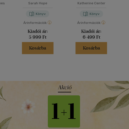
ees
Sarah Hope
Katherine Center
Könyv
Könyv
Árinformációk
Árinformációk
Kiadói ár:
Kiadói ár:
5 999 Ft
6 499 Ft
Kosárba
Kosárba