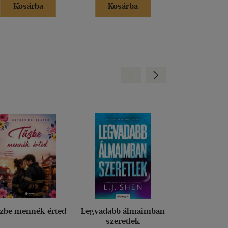
Kosárba
Kosárba
Kosár
Hátra
Előre
zbe mennék érted
Legvadabb álmaimban
Édes újrak
szeretlek