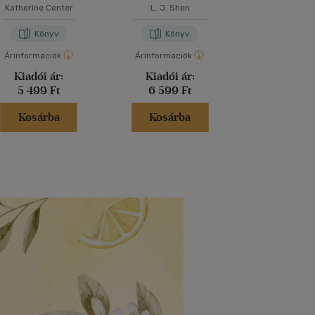
Katherine Center
L. J. Shen
Hannah L
Könyv
Könyv
Kön
Árinformációk
Árinformációk
Árinformáci
Kiadói ár:
Kiadói ár:
Kiadói 
5 499 Ft
6 599 Ft
6 499 
Kosárba
Kosárba
Kosár