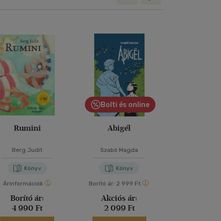
Bolti és online
Bolti és
Rumini
Abigél
A két Lo
Berg Judit
Szabó Magda
Erich Käs
Könyv
Könyv
Kön
Árinformációk
Borító ár:
2 999 Ft
Borító ár:
2 99
Borító ár:
Akciós ár:
Akciós 
4 990 Ft
2 099 Ft
2 099 