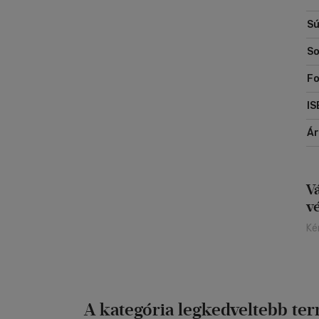
vá
Sú
ho
So
Fo
IS
Á
V
v
Ké
A kategória legkedveltebb te