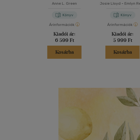
Anne L. Green
Josie Lloyd
-
Emlyn R
Könyv
Könyv
Árinformációk
Árinformációk
Kiadói ár:
Kiadói ár:
6 599 Ft
5 999 Ft
Kosárba
Kosárba