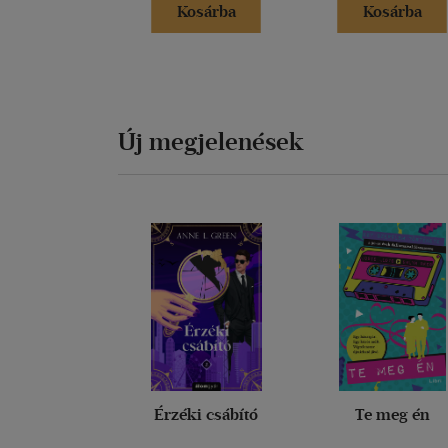
Kosárba
Kosárba
Új megjelenések
Érzéki csábító
Te meg én