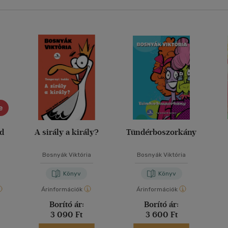
e
ád
A sirály a király?
Tündérboszorkány
Bosnyák Viktória
Bosnyák Viktória
Könyv
Könyv
Árinformációk
Árinformációk
Borító ár:
Borító ár:
3 090 Ft
3 600 Ft