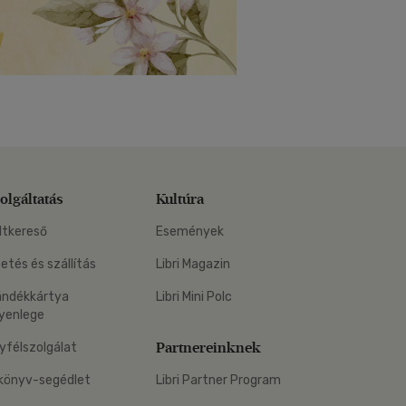
olgáltatás
Kultúra
ltkereső
Események
zetés és szállítás
Libri Magazin
ándékkártya
Libri Mini Polc
yenlege
Partnereinknek
yfélszolgálat
könyv-segédlet
Libri Partner Program