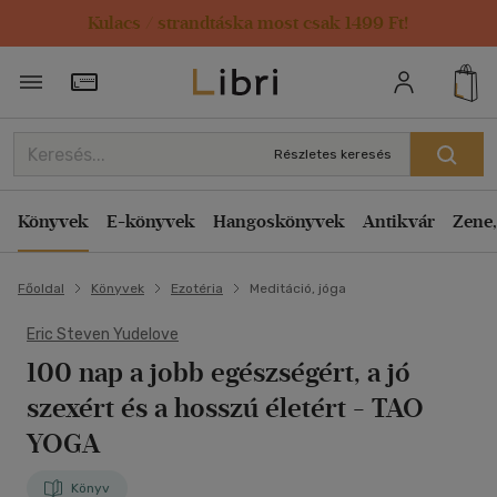
Kulacs / strandtáska most csak 1499 Ft!
Törzsvásárlói Kártya adatai
Részletes keresés
Könyvek
E-könyvek
Hangoskönyvek
Antikvár
Zene,
Főoldal
Könyvek
Ezotéria
Meditáció, jóga
Eric Steven Yudelove
100 nap a jobb egészségért, a jó
szexért és a hosszú életért
- TAO
YOGA
Könyv