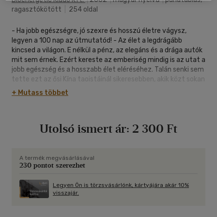
ragasztókötött
|
254 oldal
- Ha jobb egészségre, jó szexre és hosszú életre vágysz,
legyen a 100 nap az útmutatód! - Az élet a legdrágább
kincsed a világon. E nélkül a pénz, az elegáns és a drága autók
mit sem érnek. Ezért kereste az emberiség mindig is az utat a
jobb egészség és a hosszabb élet eléréséhez. Talán senki sem
tette ezt az ősi Kína taoistáinál sikeresebben, akik közt sokan
jóval száz év feletti kort értek meg. - Eric Steven Yudelove
+ Mutass többet
könyve ezeket az ősi titkokat tárja fel a chi kung 100 napos
programjában, a taoista egészségmegőrzés, a szexualitást
befolyásoló jógatechnika, a megújulást segítő önmasszírozó
Utolsó ismert ár:
2 300 Ft
és a különböző élethosszabbító praktikák segítségével. Ezek
a gyakorlatok nem vallásos jellegűek, de a szokásostól
gyakran eléggé eltérőek
A termék megvásárlásával
230 pontot szerezhet
Legyen Ön is törzsvásárlónk, kártyájára akár 10%
visszajár.