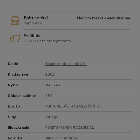
Bolti átvétel
Elérhető készlet esetén akár ma
díjmentes
Szállítás
15 000 Ft felett díjmentes
Kiadó
Bioenergetic Kiadó Kft.
Kiadás éve
2002
Nyelv
MAGYAR
Oldalak száma:
254
Borító
PUHATÁBLÁS, RAGASZTÓKÖTÖTT
Súly
340 gr
Illusztráció
FEKETE-FEHÉR RAJZOKKAL
Fordító
Mihajlovic Andrea