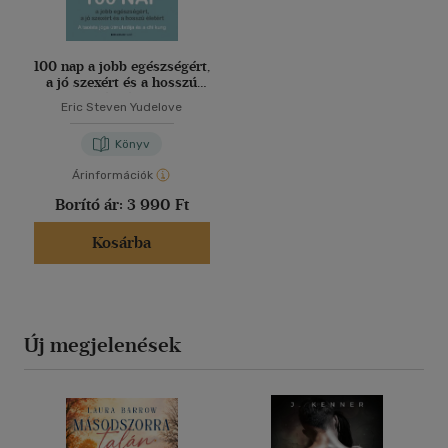
100 nap a jobb egészségért,
a jó szexért és a hosszú
életért
Eric Steven Yudelove
Könyv
Árinformációk
Borító ár:
3 990 Ft
Kosárba
Új megjelenések