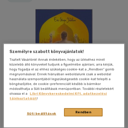
Személyre szabott könyvajánlatok!
Tisztelt Vásárlónk! Annak érdekében, hogy az ízléséhez minél
közelebb álló könyveket tudjunk a figyelmébe ajánlani, arra kérjük,
hogy fogadja el az ehhez szükséges cookie-kat a „Rendben” gomb
megnyomásával. Ennek hiányában weboldalunk csak a weboldal
használata szempontjából legszükségesebb cookie-kat telepíti a
böngészőjébe, de cookie-preferenciáit később is bármikor
módosíthatja a Süti beállítások menüpontban. További részletekért
olvassa el a
Libri Könyvkereskedelmi Kft. adatkezelési
tájékoztatóját
!
Kívánságlistához adom
Megosztom
Rendben
Süti beállítások
Bioenergetic Kiadó Kft.
|
2002
|
magyar nyelvű
|
puhatáblás,