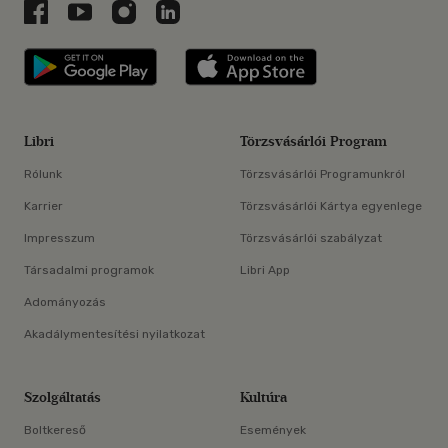
Libri a Facebookon
Libri a Youtube-on
Libri az Instagramon
Libri a LinkedInen
Libri applikáció Szerezd meg: Google P
Libri applikáció 
Libri
Törzsvásárlói Program
Rólunk
Törzsvásárlói Programunkról
Karrier
Törzsvásárlói Kártya egyenlege
Impresszum
Törzsvásárlói szabályzat
Társadalmi programok
Libri App
Adományozás
Akadálymentesítési nyilatkozat
Szolgáltatás
Kultúra
Boltkereső
Események