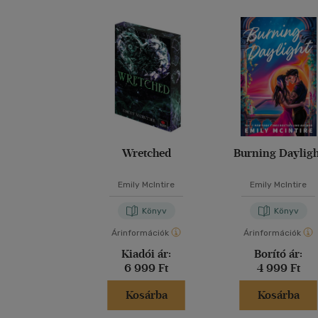
Wretched
Burning Dayligh
Emily McIntire
Emily McIntire
Könyv
Könyv
Árinformációk
Árinformációk
Kiadói ár:
Borító ár:
6 999 Ft
4 999 Ft
Kosárba
Kosárba