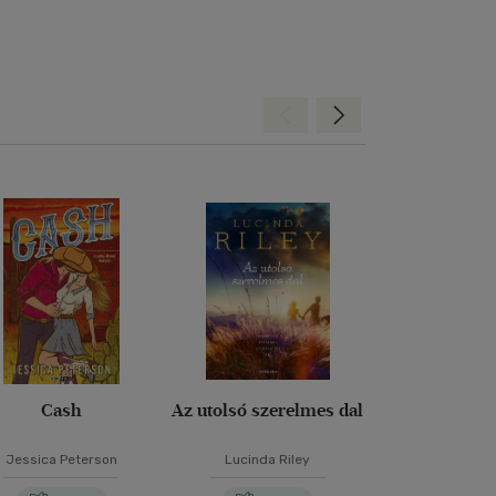
Hátra
Előre
Cash
Az utolsó szerelmes dal
Ha a könyve
tudnán
Jessica Peterson
Lucinda Riley
Kate Ebe