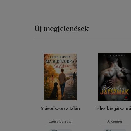
Új megjelenések
Másodszorra talán
Édes kis játszm
Laura Barrow
J. Kenner