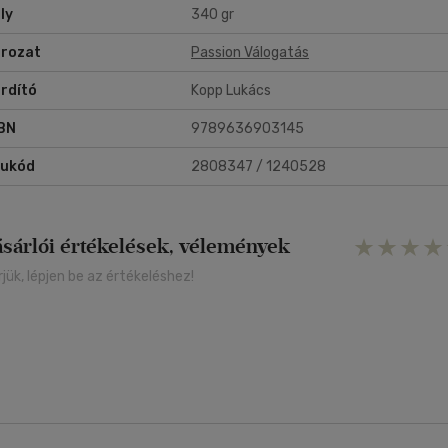
ly
340 gr
rozat
Passion Válogatás
rdító
Kopp Lukács
BN
9789636903145
rukód
2808347 / 1240528
ásárlói értékelések, vélemények
rjük, lépjen be az értékeléshez!