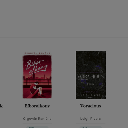
ák
Bíboralkony
Voracious
Orgován Ramóna
Leigh Rivers