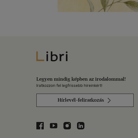
Libri
Legyen mindig képben az irodalommal!
Iratkozzon fel legfrissebb híreinkért!
Hírlevél-feliratkozás
Libri a Facebookon
Libri a Youtube-on
Libri az Instagramon
Libri a LinkedInen