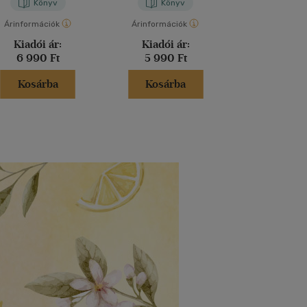
Könyv
Könyv
Kön
Árinformációk
Árinformációk
Árinformáci
Kiadói ár:
Kiadói ár:
Kiadói 
6 990 Ft
5 990 Ft
5 490 
Kosárba
Kosárba
Kosár