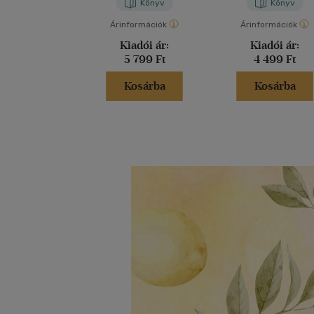
Könyv
Könyv
Árinformációk
Árinformációk
Kiadói ár:
Kiadói ár:
5 799 Ft
4 499 Ft
Kosárba
Kosárba