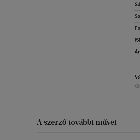
Sú
So
Fo
IS
Á
V
Ké
A szerző további művei