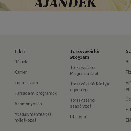
Libri
Törzsvásárlói
Sz
Program
Rólunk
Bo
Törzsvásárlói
Karrier
Fi
Programunkról
Impresszum
Aj
Törzsvásárlói Kártya
eg
egyenlege
Társadalmi programok
Üg
Törzsvásárlói
Adományozás
szabályzat
E-
Akadálymentesítési
Libri App
nyilatkozat
El