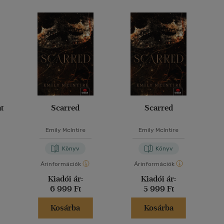
t
Scarred
Scarred
Emily McIntire
Emily McIntire
Könyv
Könyv
Árinformációk
Árinformációk
Kiadói ár:
Kiadói ár:
6 999 Ft
5 999 Ft
Kosárba
Kosárba