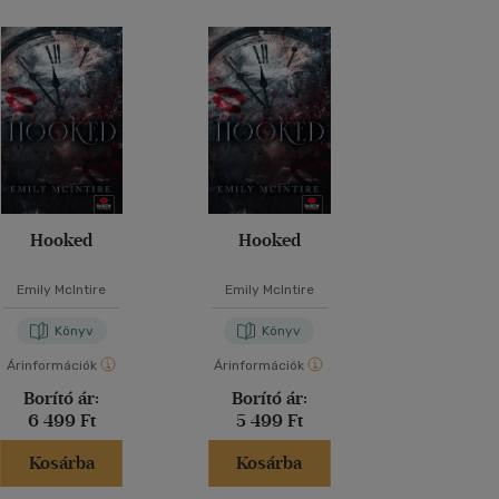
Hooked
Hooked
Hexe
Emily McIntire
Emily McIntire
Emily McIn
Könyv
Könyv
Kön
Árinformációk
Árinformációk
Árinformáci
Borító ár:
Borító ár:
Borító 
6 499 Ft
5 499 Ft
6 990 
Kosárba
Kosárba
Kosár