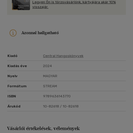
Legyen Ön is törzsvásárlónk, kártyájára akár 10%
az önmagukról írt, gondosan megkomponált sztorijukat.
visszajár.
Azonnal hallgatható
Kiadó
Central Hangoskönyvek
Kiadás éve
2024
Nyelv
MAGYAR
Formátum
STREAM
ISBN
9789636143770
Árukód
10-82618 / 10-82618
Vásárlói értékelések, vélemények