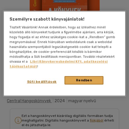
Személyre szabott könyvajánlatok!
Tisztelt Vásárlónk! Annak érdekében, hogy az ízléséhez minél
közelebb álló könyveket tudjunk a figyelmébe ajánlani, arra kérjük,
hogy fogadja el az ehhez szükséges cookie-kat a „Rendben” gomb
megnyomásával. Ennek hiányában weboldalunk csak a weboldal
használata szempontjából legszükségesebb cookie-kat telepíti a
böngészőjébe, de cookie-preferenciáit később is bármikor
módosíthatja a Süti beállítások menüpontban. További részletekért
olvassa el a
Libri Könyvkereskedelmi Kft. adatkezelési
tájékoztatóját
!
Belehallgatok
Kívánságlistához adom
Megosztom
Rendben
Süti beállítások
Central Hangoskönyvek
|
2024
|
magyar nyelvű
Ezt a hangoskönyvet kizárólag digitális formában tudja
meghallgatni. Digitális hangoskönyveit a
fiókjából
érheti
el és játszhatja le.