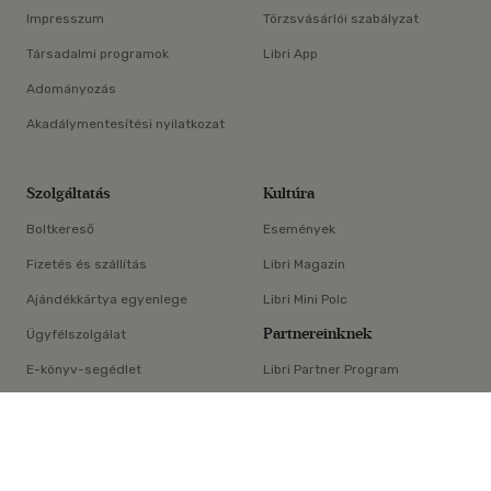
Impresszum
Törzsvásárlói szabályzat
Társadalmi programok
Libri App
Adományozás
Akadálymentesítési nyilatkozat
Szolgáltatás
Kultúra
Boltkereső
Események
Fizetés és szállítás
Libri Magazin
Ajándékkártya egyenlege
Libri Mini Polc
Partnereinknek
Ügyfélszolgálat
E-könyv-segédlet
Libri Partner Program
×
Elállási nyilatkozat
Médiaajánlat