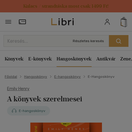
Kulacs / strandtáska most csak 1499 Ft!
Törzsvásárlói Kártya adatai
Részletes keresés
Könyvek
E-könyvek
Hangoskönyvek
Antikvár
Zene,
Főoldal
Hangoskönyv
E-hangoskönyv
E-Hangoskönyv
Emily Henry
A könyvek szerelmesei
E-hangoskönyv