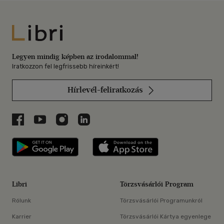
Libri
Legyen mindig képben az irodalommal!
Iratkozzon fel legfrissebb híreinkért!
Hírlevél-feliratkozás
Libri a Facebookon
Libri a Youtube-on
Libri az Instagramon
Libri a LinkedInen
Libri applikáció Szerezd meg: Google P
Libri applikáció 
Libri
Törzsvásárlói Program
Rólunk
Törzsvásárlói Programunkról
Karrier
Törzsvásárlói Kártya egyenlege